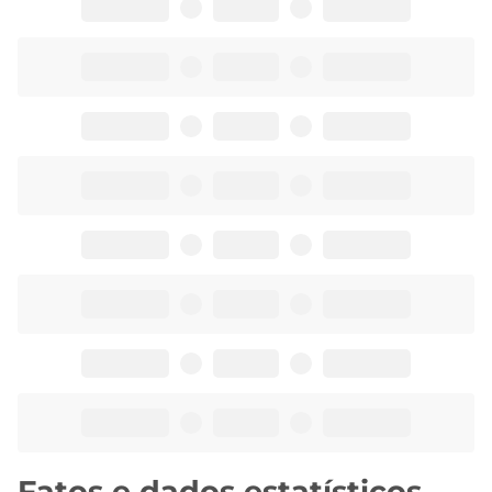
Fatos e dados estatísticos