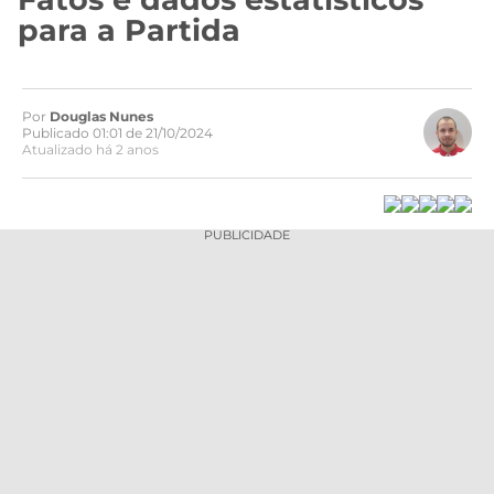
para a Partida
Por
Douglas Nunes
Publicado 01:01 de 21/10/2024
Atualizado há 2 anos
PUBLICIDADE