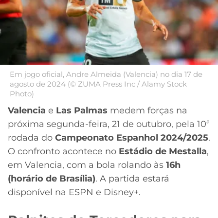
MERCADO
CÓDIGO
CORINTHIANS
DA
DE
LIBERTADORES
BOLA
INDICAÇÃO
SÃO
BET365
PAULO
COPA
PALPITES
DO
CÓDIGO
BRASIL
Em jogo oficial, Andre Almeida (Valencia) no dia 17 de
SANTOS
agosto de 2024 (© ZUMA Press Inc / Alamy Stock
BETANO
Photo)
PREMIER
FLAMENGO
Valencia
e
Las Palmas
medem forças na
MELHORES
LEAGUE
APPS
próxima segunda-feira, 21 de outubro, pela 10ª
DE
FLUMINENSE
rodada do
Campeonato Espanhol 2024/2025
.
COPA
APOSTAS
SUL-
O confronto acontece no
Estádio de Mestalla
,
BOTAFOGO
AMERICANA
em Valencia, com a bola rolando às
16h
CASSINOS
(horário de Brasília)
. A partida estará
ONLINE
VASCO
LIGA
disponível na ESPN e Disney+.
DOS
MELHORES
CAMPEÕES
INTERNACIONAL