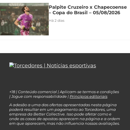
Palpite Cruzeiro x Chapecoense
– Copa do Brasil – 05/08/2026
Há 2 dias
+18 | Conteúdo comercial | Aplicam-se termos e condições
| Jogue com responsabilidade |
Princípios editoriais
A adesão a uma das ofertas apresentadas nesta página
poderá resultar em um pagamento ao Torcedores, uma
empresa da Better Collective. Isso pode afetar como e
onde as casas de apostas aparecem na página e a ordem
em que aparecem, mas não influencia nossas avaliações.