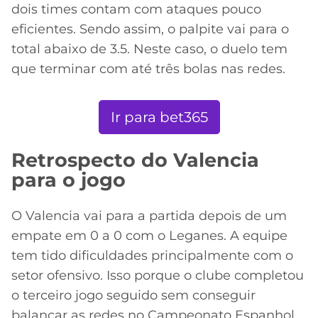
dois times contam com ataques pouco
eficientes. Sendo assim, o palpite vai para o
total abaixo de 3.5. Neste caso, o duelo tem
que terminar com até três bolas nas redes.
Ir para bet365
Retrospecto do Valencia
para o jogo
O Valencia vai para a partida depois de um
empate em 0 a 0 com o Leganes. A equipe
tem tido dificuldades principalmente com o
setor ofensivo. Isso porque o clube completou
o terceiro jogo seguido sem conseguir
balançar as redes no Campeonato Espanhol.