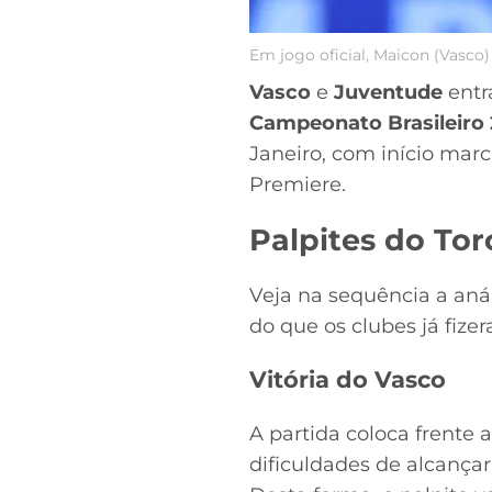
Em jogo oficial, Maicon (Vasco)
Vasco
e
Juventude
entr
Campeonato Brasileiro
Janeiro, com início mar
Premiere.
Palpites do To
Veja na sequência a aná
do que os clubes já fize
Vitória do Vasco
A partida coloca frente 
dificuldades de alcança