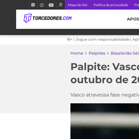
Mapa do Site
Política de privacidade
Pol
APOS
18+ | Jogue com responsabilidade | Ap
Home
Palpites
Brasileirão Sé
Palpite: Vasc
outubro de 
Vasco atravessa fase negati