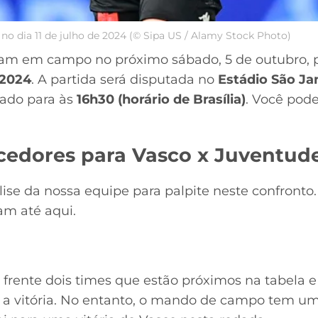
 no dia 11 de julho de 2024 (© Sipa US / Alamy Stock Photo)
am em campo no próximo sábado, 5 de outubro, p
 2024
. A partida será disputada no
Estádio São Ja
cado para às
16h30 (horário de Brasília)
. Você pode
rcedores para Vasco x Juventude
lise da nossa equipe para palpite neste confront
ram até aqui.
a frente dois times que estão próximos na tabela 
r a vitória. No entanto, o mando de campo tem um