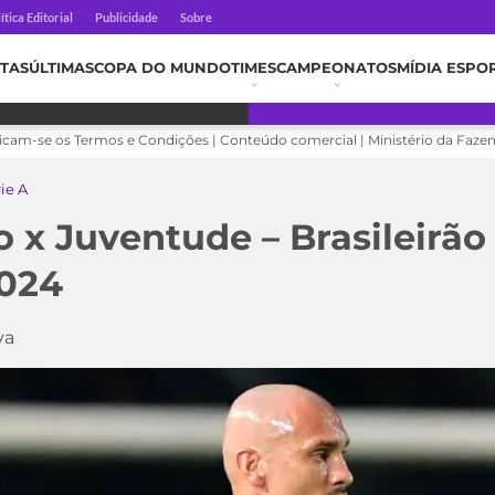
ítica Editorial
Publicidade
Sobre
TAS
ÚLTIMAS
COPA DO MUNDO
TIMES
CAMPEONATOS
MÍDIA ESPO
licam-se os Termos e Condições | Conteúdo comercial | Ministério da Faze
rie A
o x Juventude – Brasileirão 
2024
va