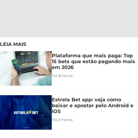
LEIA MAIS
Plataforma que mais paga: Top
15 bets que estão pagando mais
em 2026
Há 16 horas
Estrela Bet app: veja como
baixar e apostar pelo Android e
iOS
Há 21 horas