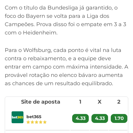
Com o título da Bundesliga já garantido, o
foco do Bayern se volta para a Liga dos
Campeões. Prova disso foi o empate em 3 a 3
com o Heidenheim.
Para o Wolfsburg, cada ponto é vital na luta
contra o rebaixamento, e a equipe deve
entrar em campo com máxima intensidade. A
provável rotação no elenco bávaro aumenta
as chances de um resultado equilibrado.
Site de aposta
1
X
2
bet365
4.33
4.33
1.70