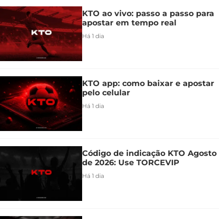
KTO ao vivo: passo a passo para
apostar em tempo real
Há 1 dia
KTO app: como baixar e apostar
pelo celular
Há 1 dia
Código de indicação KTO Agosto
de 2026: Use TORCEVIP
Há 1 dia