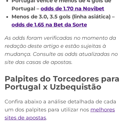
Portugal vence e menos de 4 gols de
Portugal –
odds de 1.70 na Novibet
Menos de 3.0, 3.5 gols (linha asiática) –
odds de 1.65 na Bet da Sorte
As odds foram verificadas no momento da
redação deste artigo e estão sujeitas à
mudança. Consulte as odds atualizadas no
site das casas de apostas.
Palpites do Torcedores para
Portugal x Uzbequistão
Confira abaixo a análise detalhada de cada
um dos palpites para utilizar nos
melhores
sites de apostas
.