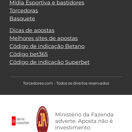
Mídia Esportiva e bastidores
Torcedoras
Basquete
Dicas de apostas
Melhores sites de apostas
Código de indicação Betano
Código bet365
Código de indicação Superbet
Torcedores.com - Todos os direitos reservados
Ministério da Fazenda
adverte: Aposta não é
investimento