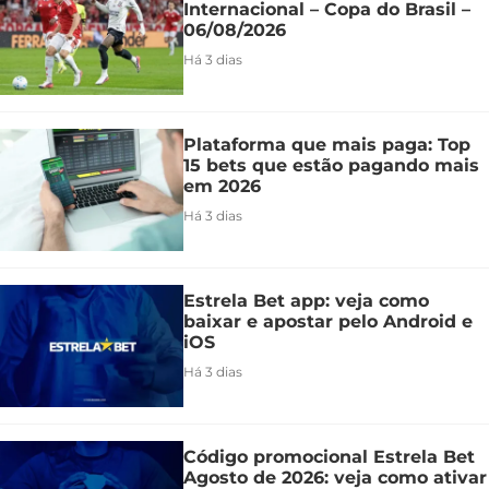
Internacional – Copa do Brasil –
06/08/2026
Há 3 dias
Plataforma que mais paga: Top
15 bets que estão pagando mais
em 2026
Há 3 dias
Estrela Bet app: veja como
baixar e apostar pelo Android e
iOS
Há 3 dias
Código promocional Estrela Bet
Agosto de 2026: veja como ativar