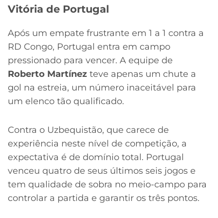
Vitória de Portugal
Após um empate frustrante em 1 a 1 contra a
RD Congo, Portugal entra em campo
pressionado para vencer. A equipe de
Roberto Martínez
teve apenas um chute a
gol na estreia, um número inaceitável para
um elenco tão qualificado.
Contra o Uzbequistão, que carece de
experiência neste nível de competição, a
expectativa é de domínio total. Portugal
venceu quatro de seus últimos seis jogos e
tem qualidade de sobra no meio-campo para
controlar a partida e garantir os três pontos.