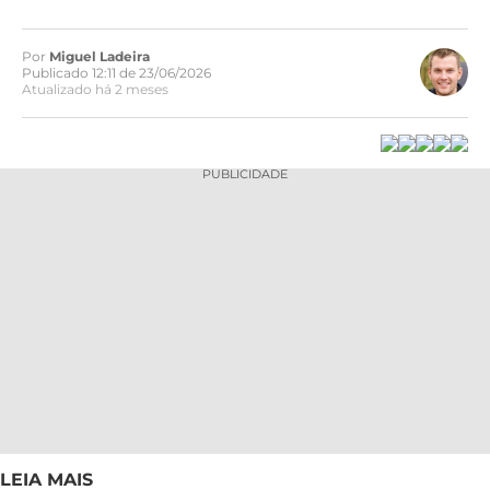
Por
Miguel Ladeira
Publicado 12:11 de 23/06/2026
Atualizado há 2 meses
PUBLICIDADE
LEIA MAIS