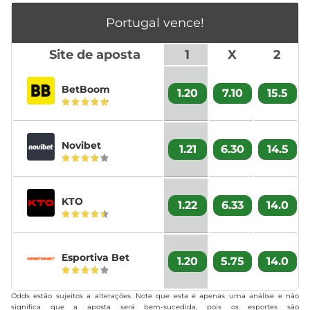
Portugal vence!
Site de aposta
1
X
2
BetBoom
1.20
7.10
15.5
Novibet
1.21
6.30
14.5
KTO
1.22
6.33
14.0
Esportiva Bet
1.20
5.75
14.0
Odds estão sujeitos a alterações. Note que esta é apenas uma análise e não
significa que a aposta será bem-sucedida, pois os esportes são