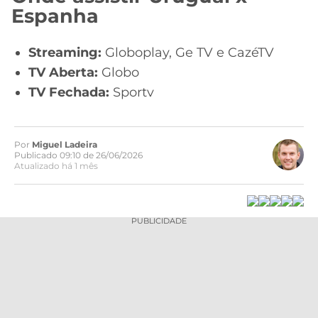
Espanha
Streaming:
Globoplay, Ge TV e CazéTV
TV Aberta:
Globo
TV Fechada:
Sportv
Por
Miguel Ladeira
Publicado 09:10 de 26/06/2026
Atualizado há 1 mês
PUBLICIDADE