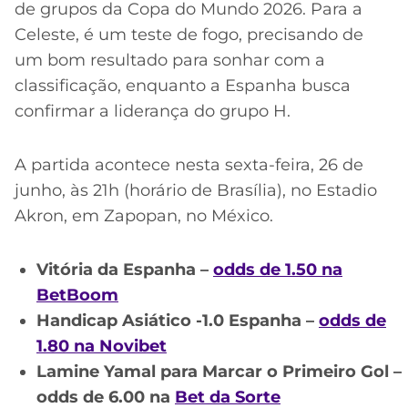
CASSINOS
de grupos da Copa do Mundo 2026. Para a
ONLINE
LALIGA
Celeste, é um teste de fogo, precisando de
2026
GRÊMIO
um bom resultado para sonhar com a
classificação, enquanto a Espanha busca
ATLÉTICO
confirmar a liderança do grupo H.
MG
CRUZEIRO
A partida acontece nesta sexta-feira, 26 de
junho, às 21h (horário de Brasília), no Estadio
Akron, em Zapopan, no México.
Vitória da Espanha –
odds de 1.50 na
BetBoom
Handicap Asiático -1.0 Espanha –
odds de
1.80 na Novibet
Lamine Yamal para Marcar o Primeiro Gol –
odds de 6.00 na
Bet da Sorte