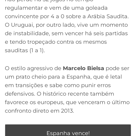
regulamentar e vem de uma goleada
convincente por 4 a 0 sobre a Arábia Saudita.
O Uruguai, por outro lado, vive um momento
de instabilidade, sem vencer há seis partidas
e tendo tropeçado contra os mesmos
sauditas (1 a 1).
O estilo agressivo de
Marcelo Bielsa
pode ser
um prato cheio para a Espanha, que é letal
em transições e sabe como punir erros
defensivos. O histórico recente também
favorece os europeus, que venceram o último
confronto direto em 2013.
Espanha vence!