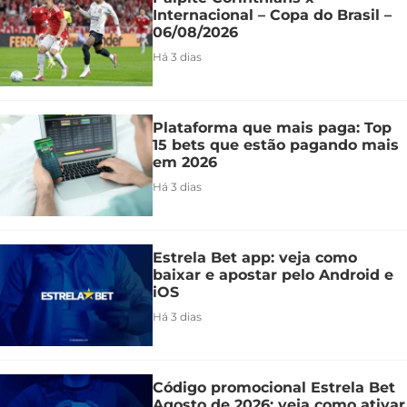
Internacional – Copa do Brasil –
06/08/2026
Há 3 dias
Plataforma que mais paga: Top
15 bets que estão pagando mais
em 2026
Há 3 dias
Estrela Bet app: veja como
baixar e apostar pelo Android e
iOS
Há 3 dias
Código promocional Estrela Bet
Agosto de 2026: veja como ativar