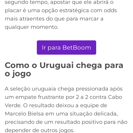
segundo tempo, apostar que ele abrirá o
placar é uma opção estratégica com odds
mais atraentes do que para marcar a
qualquer momento.
Ir para BetBoom
Como o Uruguai chega para
o jogo
A seleção uruguaia chega pressionada após
um empate frustrante por 2 a 2 contra Cabo
Verde. O resultado deixou a equipe de
Marcelo Bielsa em uma situação delicada,
precisando de um resultado positivo para não
depender de outros jogos.