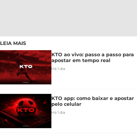
LEIA MAIS
KTO ao vivo: passo a passo para
apostar em tempo real
Há 1 dia
KTO app: como baixar e apostar
pelo celular
Há 1 dia