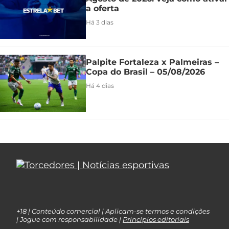
a oferta
Há 3 dias
Palpite Fortaleza x Palmeiras –
Copa do Brasil – 05/08/2026
Há 4 dias
+18 | Conteúdo comercial | Aplicam-se termos e condições
| Jogue com responsabilidade |
Princípios editoriais