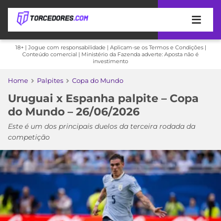
APOSTAS
18+ | Jogue com responsabilidade | Aplicam-se os Termos e Condições |
Conteúdo comercial | Ministério da Fazenda adverte: Aposta não é
investimento
ÚLTIMAS
DICAS
DE
Home
Palpites
Copa do Mundo
APOSTA
COPA
Uruguai x Espanha palpite – Copa
DO
do Mundo – 26/06/2026
MUNDO
MELHORES
Este é um dos principais duelos da terceira rodada da
SITES
competição
DE
TIMES
APOSTAS
2026
CAMPEONATOS
MEU
TIME
CÓDIGO
MÍDIA
PROMOCIONAL
BRASILEIRÃO
ESPORTIVA
BETBOOM
PALMEIRAS
SÉRIE
A