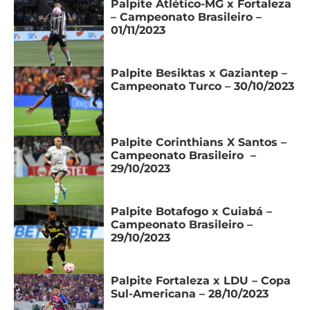
CASSINOS
Palpite Atlético-MG x Fortaleza
ONLINE
– Campeonato Brasileiro –
LALIGA
01/11/2023
2026
GRÊMIO
ATLÉTICO
Palpite Besiktas x Gaziantep –
MG
Campeonato Turco – 30/10/2023
CRUZEIRO
Palpite Corinthians X Santos –
Campeonato Brasileiro –
29/10/2023
Palpite Botafogo x Cuiabá –
Campeonato Brasileiro –
29/10/2023
Palpite Fortaleza x LDU – Copa
Sul-Americana – 28/10/2023