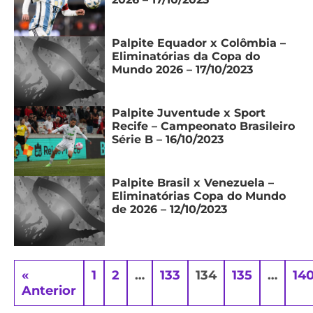
Palpite Equador x Colômbia –
Eliminatórias da Copa do
Mundo 2026 – 17/10/2023
Palpite Juventude x Sport
Recife – Campeonato Brasileiro
Série B – 16/10/2023
Palpite Brasil x Venezuela –
Eliminatórias Copa do Mundo
de 2026 – 12/10/2023
«
1
2
…
133
134
135
…
14
Anterior