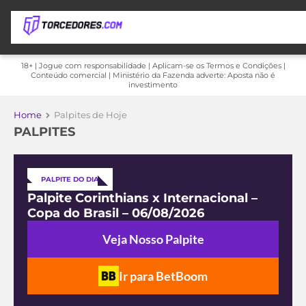
APOSTAS
18+ | Jogue com responsabilidade | Aplicam-se os Termos e Condições |
Conteúdo comercial | Ministério da Fazenda adverte: Aposta não é
investimento
ÚLTIMAS
DICAS
DE
Home
Palpites de Hoje
APOSTA
PALPITES
COPA
DO
MUNDO
MELHORES
SITES
PALPITE DO DIA
DE
Palpite Corinthians x Internacional –
TIMES
APOSTAS
Copa do Brasil – 06/08/2026
2026
CAMPEONATOS
MEU
Veja Nosso Palpite
TIME
CÓDIGO
MÍDIA
PROMOCIONAL
BRASILEIRÃO
Ir para BetBoom
ESPORTIVA
BETBOOM
PALMEIRAS
SÉRIE
A