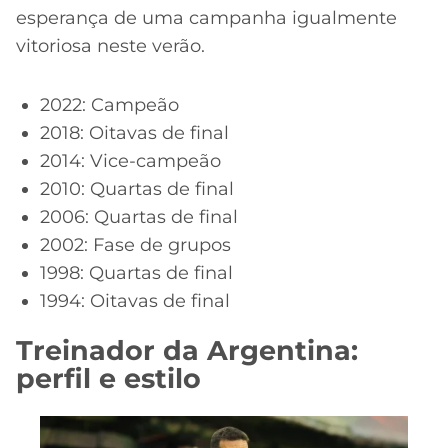
esperança de uma campanha igualmente
vitoriosa neste verão.
2022: Campeão
2018: Oitavas de final
2014: Vice-campeão
2010: Quartas de final
2006: Quartas de final
2002: Fase de grupos
1998: Quartas de final
1994: Oitavas de final
Treinador da Argentina:
perfil e estilo