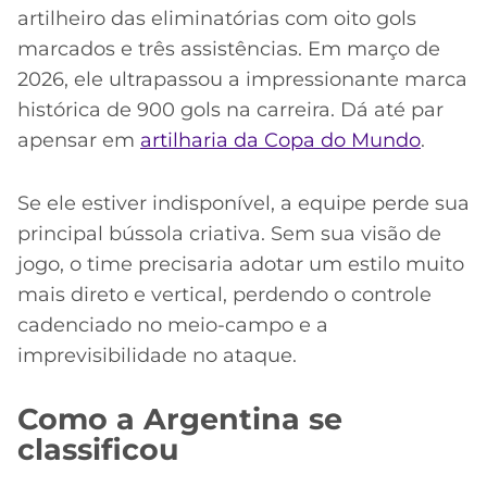
artilheiro das eliminatórias com oito gols
marcados e três assistências. Em março de
2026, ele ultrapassou a impressionante marca
histórica de 900 gols na carreira. Dá até par
apensar em
artilharia da Copa do Mundo
.
Se ele estiver indisponível, a equipe perde sua
principal bússola criativa. Sem sua visão de
jogo, o time precisaria adotar um estilo muito
mais direto e vertical, perdendo o controle
cadenciado no meio-campo e a
imprevisibilidade no ataque.
Como a Argentina se
classificou