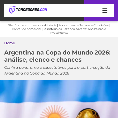
APOSTAS
18+ | Jogue com responsabilidade | Aplicam-se os Termos e Condições |
Conteúdo comercial | Ministério da Fazenda adverte: Aposta não é
investimento
ÚLTIMAS
DICAS
DE
Home
APOSTA
COPA
Argentina na Copa do Mundo 2026:
DO
análise, elenco e chances
MUNDO
MELHORES
Confira panorama e expectativas para a participação da
SITES
Argentina na Copa do Mundo 2026
DE
TIMES
APOSTAS
2026
CAMPEONATOS
MEU
TIME
CÓDIGO
MÍDIA
PROMOCIONAL
BRASILEIRÃO
ESPORTIVA
BETBOOM
PALMEIRAS
SÉRIE
A