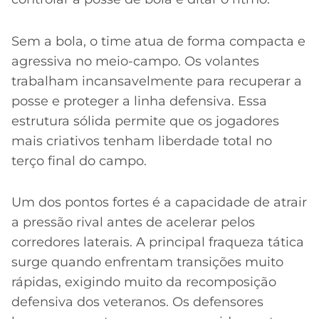
Sem a bola, o time atua de forma compacta e
agressiva no meio-campo. Os volantes
trabalham incansavelmente para recuperar a
posse e proteger a linha defensiva. Essa
estrutura sólida permite que os jogadores
mais criativos tenham liberdade total no
terço final do campo.
Um dos pontos fortes é a capacidade de atrair
a pressão rival antes de acelerar pelos
corredores laterais. A principal fraqueza tática
surge quando enfrentam transições muito
rápidas, exigindo muito da recomposição
defensiva dos veteranos. Os defensores