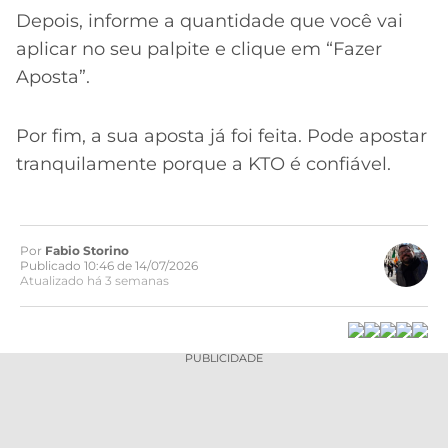
Depois, informe a quantidade que você vai
aplicar no seu palpite e clique em “Fazer
Aposta”.
Por fim, a sua aposta já foi feita. Pode apostar
tranquilamente porque a KTO é confiável.
Por
Fabio Storino
Publicado 10:46 de 14/07/2026
Atualizado há 3 semanas
PUBLICIDADE