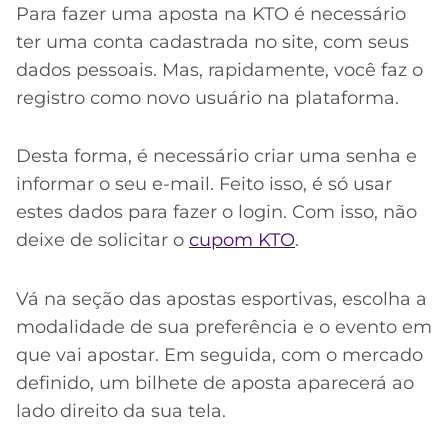
Para fazer uma aposta na KTO é necessário
ter uma conta cadastrada no site, com seus
dados pessoais. Mas, rapidamente, você faz o
registro como novo usuário na plataforma.
Desta forma, é necessário criar uma senha e
informar o seu e-mail. Feito isso, é só usar
estes dados para fazer o login. Com isso, não
deixe de solicitar o
cupom KTO
.
Vá na seção das apostas esportivas, escolha a
modalidade de sua preferência e o evento em
que vai apostar. Em seguida, com o mercado
definido, um bilhete de aposta aparecerá ao
lado direito da sua tela.