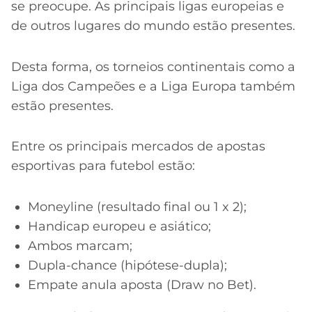
se preocupe. As principais ligas europeias e
de outros lugares do mundo estão presentes.
Desta forma, os torneios continentais como a
Liga dos Campeões e a Liga Europa também
estão presentes.
Entre os principais mercados de apostas
esportivas para futebol estão:
Moneyline (resultado final ou 1 x 2);
Handicap europeu e asiático;
Ambos marcam;
Dupla-chance (hipótese-dupla);
Empate anula aposta (Draw no Bet).