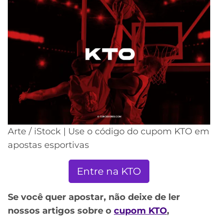
Arte / iStock | Use o código do cupom KTO em
apostas esportivas
Entre na KTO
Se você quer apostar, não deixe de ler
nossos artigos sobre o
cupom KTO
,