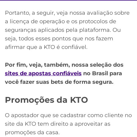
Portanto, a seguir, veja nossa avaliação sobre
a licença de operação e os protocolos de
seguranças aplicados pela plataforma. Ou
seja, todos esses pontos que nos fazem
afirmar que a KTO é confiável.
Por fim, veja, também, nossa seleção dos
sites de apostas confiáveis
no Brasil para
você fazer suas bets de forma segura.
Promoções da KTO
O apostador que se cadastrar como cliente no
site da KTO tem direito a aproveitar as
promoções da casa.