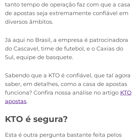
tanto tempo de operação faz com que a casa
de apostas seja extremamente confiável em
diversos âmbitos.
Já aqui no Brasil, a empresa é patrocinadora
do Cascavel, time de futebol, e o Caxias do
Sul, equipe de basquete.
Sabendo que a KTO é confiável, que tal agora
saber, em detalhes, como a casa de apostas
funciona? Confira nossa análise no artigo
KTO
apostas
.
KTO é segura?
Esta é outra pergunta bastante feita pelos