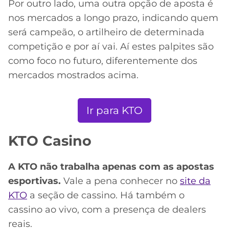
Por outro lado, uma outra opção de aposta é
nos mercados a longo prazo, indicando quem
será campeão, o artilheiro de determinada
competição e por aí vai. Aí estes palpites são
como foco no futuro, diferentemente dos
mercados mostrados acima.
Ir para KTO
KTO Casino
A KTO não trabalha apenas com as apostas
esportivas.
Vale a pena conhecer no
site da
KTO
a seção de cassino. Há também o
cassino ao vivo, com a presença de dealers
reais.