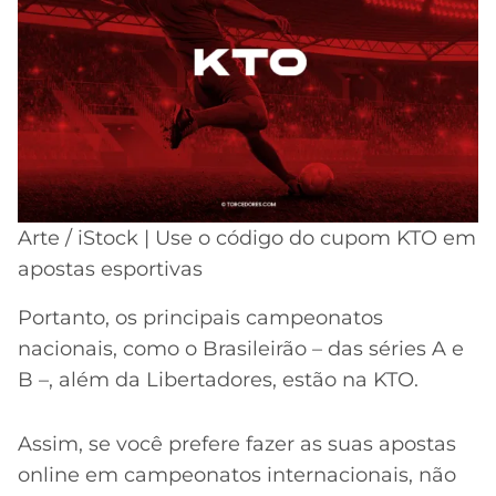
Arte / iStock | Use o código do cupom KTO em
apostas esportivas
Portanto, os principais campeonatos
nacionais, como o Brasileirão – das séries A e
B –, além da Libertadores, estão na KTO.
Assim, se você prefere fazer as suas apostas
online em campeonatos internacionais, não