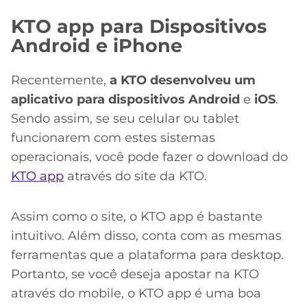
KTO app para Dispositivos
Android e iPhone
Recentemente,
a KTO desenvolveu um
aplicativo para dispositivos Android
e
iOS
.
Sendo assim, se seu celular ou tablet
funcionarem com estes sistemas
operacionais, você pode fazer o download do
KTO app
através do site da KTO.
Assim como o site, o KTO app é bastante
intuitivo. Além disso, conta com as mesmas
ferramentas que a plataforma para desktop.
Portanto, se você deseja apostar na KTO
através do mobile, o KTO app é uma boa