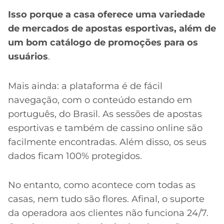
Isso porque a casa oferece uma variedade
de mercados de apostas esportivas, além de
um bom catálogo de promoções para os
usuários
.
Mais ainda: a plataforma é de fácil
navegação, com o conteúdo estando em
português, do Brasil. As sessões de apostas
esportivas e também de cassino online são
facilmente encontradas. Além disso, os seus
dados ficam 100% protegidos.
No entanto, como acontece com todas as
casas, nem tudo são flores. Afinal, o suporte
da operadora aos clientes não funciona 24/7.