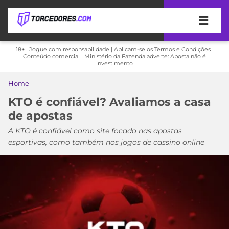
APOSTAS
18+ | Jogue com responsabilidade | Aplicam-se os Termos e Condições |
Conteúdo comercial | Ministério da Fazenda adverte: Aposta não é
investimento
ÚLTIMAS
DICAS
DE
Home
APOSTA
COPA
KTO é confiável? Avaliamos a casa
DO
de apostas
MUNDO
MELHORES
A KTO é confiável como site focado nas apostas
SITES
esportivas, como também nos jogos de cassino online
DE
TIMES
APOSTAS
2026
CAMPEONATOS
MEU
TIME
CÓDIGO
MÍDIA
PROMOCIONAL
BRASILEIRÃO
ESPORTIVA
BETBOOM
PALMEIRAS
SÉRIE
A