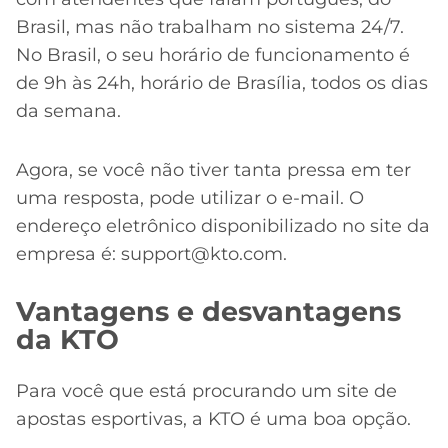
Brasil, mas não trabalham no sistema 24/7.
No Brasil, o seu horário de funcionamento é
de 9h às 24h, horário de Brasília, todos os dias
da semana.
Agora, se você não tiver tanta pressa em ter
uma resposta, pode utilizar o e-mail. O
endereço eletrônico disponibilizado no site da
empresa é: support@kto.com.
Vantagens e desvantagens
da KTO
Para você que está procurando um site de
apostas esportivas, a KTO é uma boa opção.