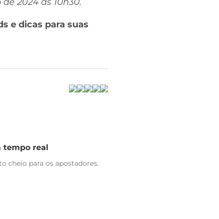
o de 2024 às 10h30.
s e dicas para suas
m tempo real
to cheio para os apostadores.