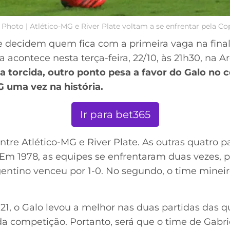
Photo | Atlético-MG e River Plate voltam a se enfrentar pela Co
te decidem quem fica com a primeira vaga na fina
da acontece nesta terça-feira, 22/10, às 21h30, na 
 torcida, outro ponto pesa a favor do Galo no c
 uma vez na história.
Ir para bet365
entre Atlético-MG e River Plate. As outras quatro
 Em 1978, as equipes se enfrentaram duas vezes, p
rgentino venceu por 1-0. No segundo, o time min
21, o Galo levou a melhor nas duas partidas das qua
da competição. Portanto, será que o time de Gabrie