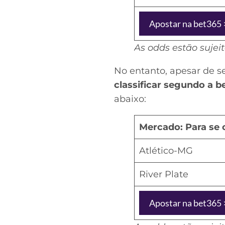
Apostar na bet365 
As odds estão sujei
No entanto, apesar de se
classificar segundo a be
abaixo:
Mercado: Para se c
Atlético-MG
River Plate
Apostar na bet365 