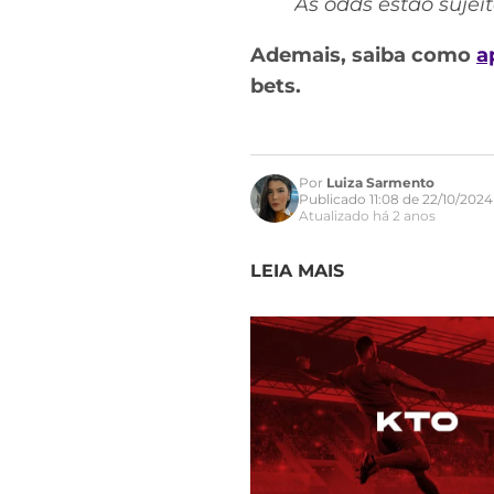
As odds estão sujei
Ademais, saiba como
a
bets.
Por
Luiza Sarmento
Publicado 11:08 de 22/10/2024
Atualizado há 2 anos
LEIA MAIS