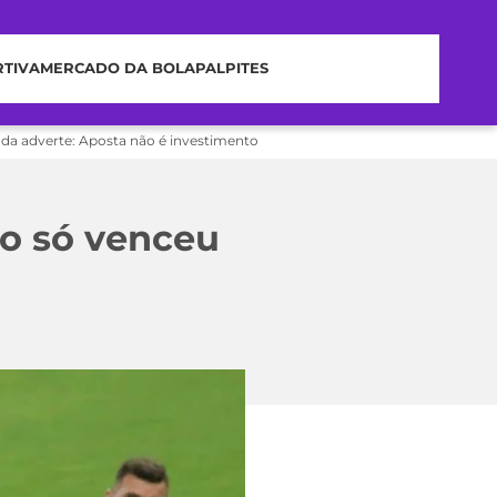
RTIVA
MERCADO DA BOLA
PALPITES
nda adverte: Aposta não é investimento
no só venceu