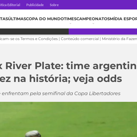
ítica Editorial
Publicidade
Sobre
TAS
ÚLTIMAS
COPA DO MUNDO
TIMES
CAMPEONATOS
MÍDIA ESPO
licam-se os Termos e Condições | Conteúdo comercial | Ministério da Faze
 River Plate: time argenti
z na história; veja odds
se enfrentam pela semifinal da Copa Libertadores