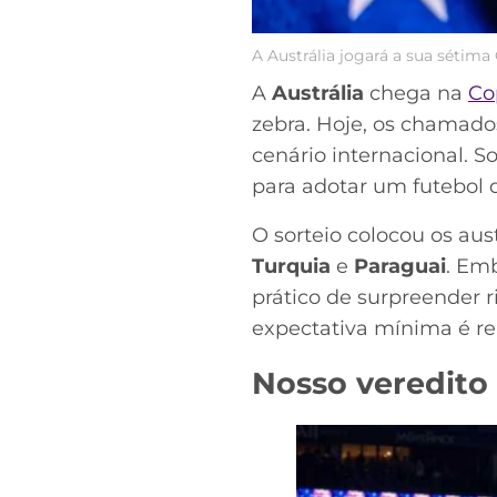
A Austrália jogará a sua sétim
A
Austrália
chega na
Co
zebra. Hoje, os chamado
cenário internacional. 
para adotar um futebol d
O sorteio colocou os au
Turquia
e
Paraguai
. Em
prático de surpreender
expectativa mínima é re
Nosso veredito 