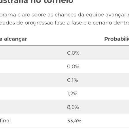
strália no torneio
rama claro sobre as chances da equipe avançar n
dades de progressão fase a fase e o cenário dentr
a alcançar
Probabil
0,0%
0,0%
0,1%
1,2%
8,6%
final
33,4%