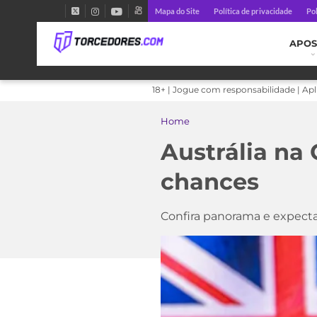
Mapa do Site
Política de privacidade
Pol
APOS
18+ | Jogue com responsabilidade | Ap
Home
Austrália na
chances
Confira panorama e expecta