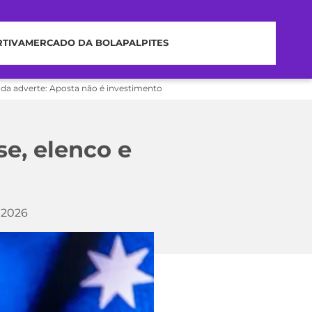
RTIVA
MERCADO DA BOLA
PALPITES
nda adverte: Aposta não é investimento
se, elenco e
o 2026