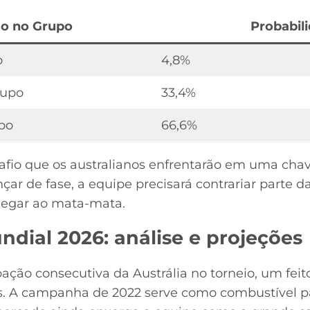
ão no Grupo
Probabil
o
4,8%
rupo
33,4%
po
66,6%
afio que os australianos enfrentarão em uma cha
ar de fase, a equipe precisará contrariar parte da
hegar ao mata-mata.
ndial 2026: análise e projeções
ipação consecutiva da Austrália no torneio, um feit
s. A campanha de 2022 serve como combustível pa