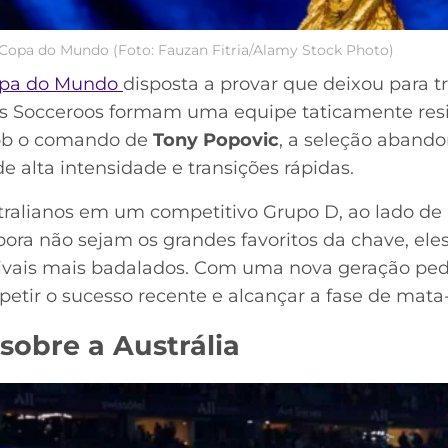
a Copa do Mundo (Foto: Fauzan Fitria/Alamy Stock Photo)
pa do Mundo
disposta a provar que deixou para t
s Socceroos formam uma equipe taticamente resil
Sob o comando de
Tony Popovic
, a seleção abando
e alta intensidade e transições rápidas.
stralianos em um competitivo Grupo D, ao lado de
bora não sejam os grandes favoritos da chave, ele
 rivais mais badalados. Com uma nova geração pe
petir o sucesso recente e alcançar a fase de mat
sobre a Austrália