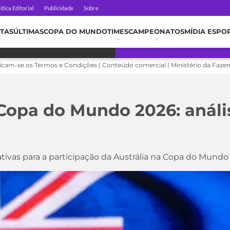
ítica Editorial
Publicidade
Sobre
TAS
ÚLTIMAS
COPA DO MUNDO
TIMES
CAMPEONATOS
MÍDIA ESPO
licam-se os Termos e Condições | Conteúdo comercial | Ministério da Faze
 Copa do Mundo 2026: análi
tivas para a participação da Austrália na Copa do Mund