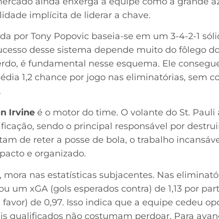
mercado ainda enxerga a equipe como a grande a
idade implícita de liderar a chave.
da por Tony Popovic baseia-se em um 3-4-2-1 sóli
sucesso desse sistema depende muito do fôlego dos
erdo, é fundamental nesse esquema. Ele consegu
média 1,2 chance por jogo nas eliminatórias, sem
.
n Irvine
é o motor do time. O volante do St. Paul
ficação, sendo o principal responsável por destrui
am de reter a posse de bola, o trabalho incansável 
pacto e organizado.
mora nas estatísticas subjacentes. Nas eliminatóri
ou um xGA (gols esperados contra) de 1,13 por par
 favor) de 0,97. Isso indica que a equipe cedeu o
is qualificados não costumam perdoar. Para avança