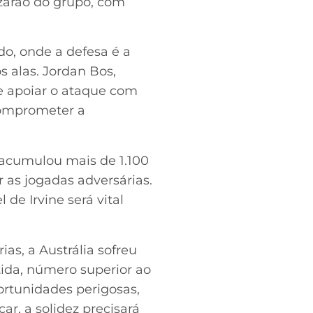
zarão do grupo, com
do, onde a defesa é a
 alas. Jordan Bos,
e apoiar o ataque com
 comprometer a
i acumulou mais de 1.100
r as jogadas adversárias.
de Irvine será vital
as, a Austrália sofreu
tida, número superior ao
portunidades perigosas,
r, a solidez precisará