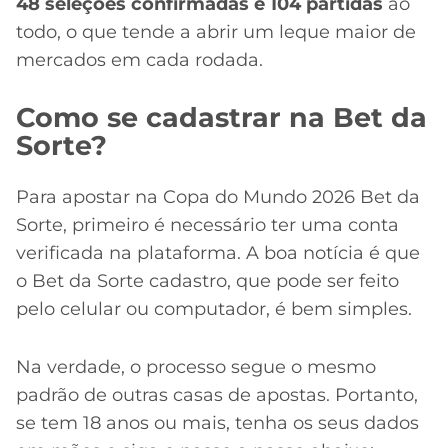
48 seleções confirmadas e 104 partidas
ao
todo, o que tende a abrir um leque maior de
mercados em cada rodada.
Como se cadastrar na Bet da
Sorte?
Para apostar na Copa do Mundo 2026 Bet da
Sorte, primeiro é necessário ter uma conta
verificada na plataforma. A boa notícia é que
o Bet da Sorte cadastro, que pode ser feito
pelo celular ou computador, é bem simples.
Na verdade, o processo segue o mesmo
padrão de outras casas de apostas. Portanto,
se tem 18 anos ou mais, tenha os seus dados