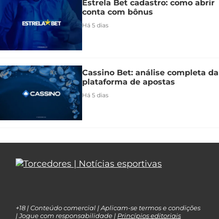
Estrela Bet cadastro: como abrir
conta com bônus
Há 5 dias
Cassino Bet: análise completa da
plataforma de apostas
Há 5 dias
+18 | Conteúdo comercial | Aplicam-se termos e condições
| Jogue com responsabilidade |
Princípios editoriais