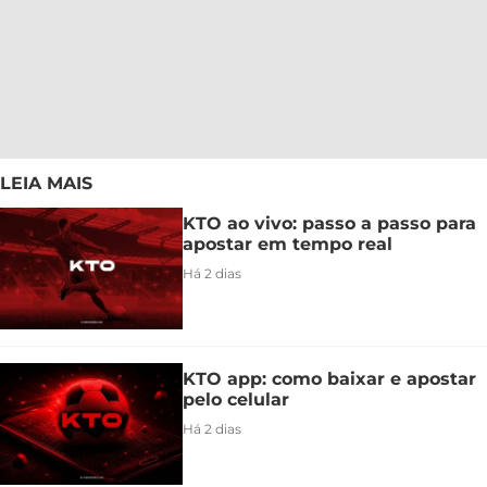
LEIA MAIS
KTO ao vivo: passo a passo para
apostar em tempo real
Há 2 dias
KTO app: como baixar e apostar
pelo celular
Há 2 dias