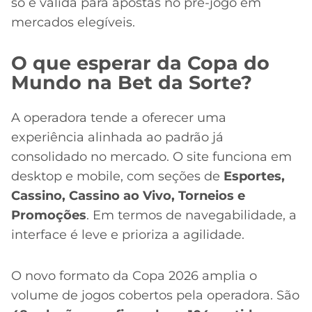
só é válida para apostas no pré-jogo em
mercados elegíveis.
O que esperar da Copa do
Mundo na Bet da Sorte?
A operadora tende a oferecer uma
experiência alinhada ao padrão já
consolidado no mercado. O site funciona em
desktop e mobile, com seções de
Esportes,
Cassino, Cassino ao Vivo, Torneios e
Promoções
. Em termos de navegabilidade, a
interface é leve e prioriza a agilidade.
O novo formato da Copa 2026 amplia o
volume de jogos cobertos pela operadora. São