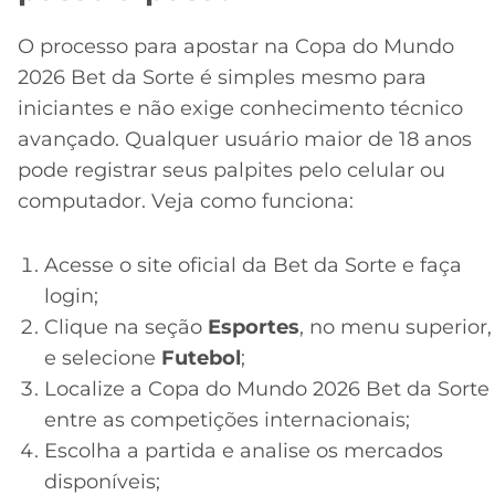
CASSINOS
ONLINE
LALIGA
O processo para apostar na Copa do Mundo
2026
GRÊMIO
2026 Bet da Sorte é simples mesmo para
iniciantes e não exige conhecimento técnico
ATLÉTICO
MG
avançado. Qualquer usuário maior de 18 anos
pode registrar seus palpites pelo celular ou
CRUZEIRO
computador. Veja como funciona:
Acesse o site oficial da Bet da Sorte e faça
login;
Clique na seção
Esportes
, no menu superior,
e selecione
Futebol
;
Localize a Copa do Mundo 2026 Bet da Sorte
entre as competições internacionais;
Escolha a partida e analise os mercados
disponíveis;