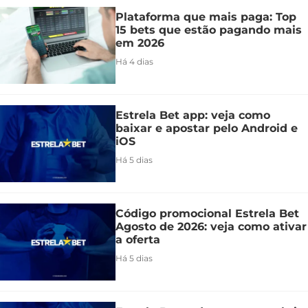
Plataforma que mais paga: Top
15 bets que estão pagando mais
em 2026
Há 4 dias
Estrela Bet app: veja como
baixar e apostar pelo Android e
iOS
Há 5 dias
Código promocional Estrela Bet
Agosto de 2026: veja como ativar
a oferta
Há 5 dias