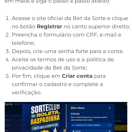
em mãos e siga o passo a passo abaixo:
Acesse o site oficial da Bet da Sorte e clique
no botão
Registrar
no canto superior direito;
Preencha o formulário com CPF, e-mail e
telefone;
Depois, crie uma senha forte para a conta.
Aceite os termos de uso e a política de
privacidade da Bet da Sorte;
Por fim, clique em
Criar conta
para
confirmar o cadastro e complete a
verificação.