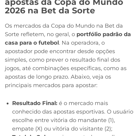
apostas da Copa do Mundo
2026 na Bet da Sorte
Os mercados da Copa do Mundo na Bet da
Sorte refletem, no geral, o
portfólio padrão da
casa para o futebol
. Na operadora, o
apostador pode encontrar desde opções
simples, como prever o resultado final dos
jogos, até combinações específicas, como as
apostas de longo prazo. Abaixo, veja os
principais mercados para apostar:
Resultado Final:
é o mercado mais
conhecido das apostas esportivas. O usuário
escolhe entre vitória do mandante (1),
empate (X) ou vitória do visitante (2);