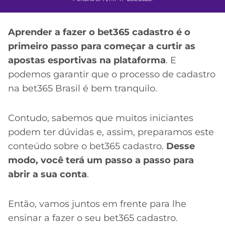
CASSINOS
ONLINE
LALIGA
2026
GRÊMIO
Aprender a fazer o bet365 cadastro é o
primeiro passo para começar a curtir as
ATLÉTICO
apostas esportivas na plataforma
. E
MG
podemos garantir que o processo de cadastro
na bet365 Brasil é bem tranquilo.
CRUZEIRO
Contudo, sabemos que muitos iniciantes
podem ter dúvidas e, assim, preparamos este
conteúdo sobre o bet365 cadastro.
Desse
modo, você terá um passo a passo para
abrir a sua conta
.
Então, vamos juntos em frente para lhe
ensinar a fazer o seu bet365 cadastro.