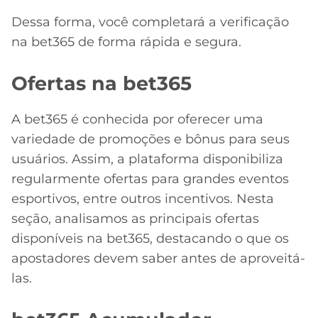
Dessa forma, você completará a verificação
na bet365 de forma rápida e segura.
Ofertas na bet365
A bet365 é conhecida por oferecer uma
variedade de promoções e bônus para seus
usuários. Assim, a plataforma disponibiliza
regularmente ofertas para grandes eventos
esportivos, entre outros incentivos. Nesta
seção, analisamos as principais ofertas
disponíveis na bet365, destacando o que os
apostadores devem saber antes de aproveitá-
las.