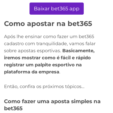
Baixar bet365 app
Como apostar na bet365
Após lhe ensinar como fazer um bet365
cadastro com tranquilidade, vamos falar
sobre apostas esportivas.
Basicamente,
iremos mostrar como é fácil e rápido
registrar um palpite esportivo na
plataforma da empresa
.
Então, confira os próximos tópicos…
Como fazer uma aposta simples na
bet365