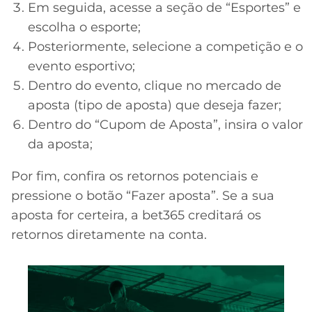
Em seguida, acesse a seção de “Esportes” e
escolha o esporte;
Posteriormente, selecione a competição e o
evento esportivo;
Dentro do evento, clique no mercado de
aposta (tipo de aposta) que deseja fazer;
Dentro do “Cupom de Aposta”, insira o valor
da aposta;
Por fim, confira os retornos potenciais e
pressione o botão “Fazer aposta”. Se a sua
aposta for certeira, a bet365 creditará os
retornos diretamente na conta.