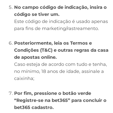
No campo código de indicação, insira o
código se tiver um.
Este código de indicação é usado apenas
para fins de marketing/rastreamento.
Posteriormente, leia os Termos e
Condições (T&C) e outras regras da casa
de apostas online.
Caso esteja de acordo com tudo e tenha,
no mínimo, 18 anos de idade, assinale a
caixinha;
Por fim, pressione o botão verde
“Registre-se na bet365” para concluir o
bet365 cadastro.