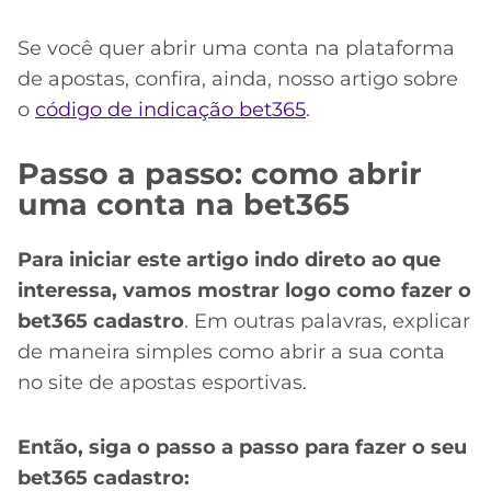
Se você quer abrir uma conta na plataforma
de apostas, confira, ainda, nosso artigo sobre
o
código de indicação bet365
.
Passo a passo: como abrir
uma conta na bet365
Para iniciar este artigo indo direto ao que
interessa, vamos mostrar logo como fazer o
bet365 cadastro
. Em outras palavras, explicar
de maneira simples como abrir a sua conta
no site de apostas esportivas.
Então, siga o passo a passo para fazer o seu
bet365 cadastro: