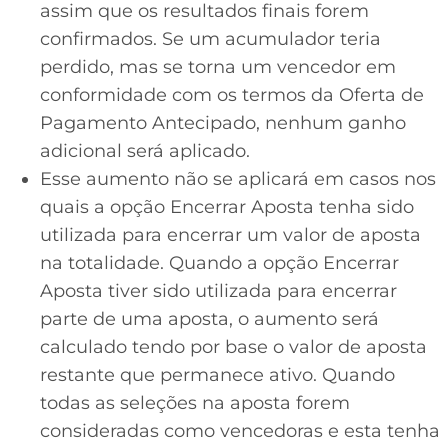
assim que os resultados finais forem
confirmados. Se um acumulador teria
perdido, mas se torna um vencedor em
conformidade com os termos da Oferta de
Pagamento Antecipado, nenhum ganho
adicional será aplicado.
Esse aumento não se aplicará em casos nos
quais a opção Encerrar Aposta tenha sido
utilizada para encerrar um valor de aposta
na totalidade. Quando a opção Encerrar
Aposta tiver sido utilizada para encerrar
parte de uma aposta, o aumento será
calculado tendo por base o valor de aposta
restante que permanece ativo. Quando
todas as seleções na aposta forem
consideradas como vencedoras e esta tenha