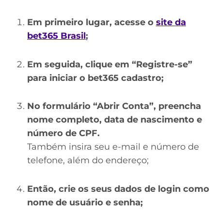
Em primeiro lugar, acesse o
site da
bet365 Brasil
;
Em seguida, clique em “Registre-se”
para iniciar o bet365 cadastro;
No formulário “Abrir Conta”, preencha
nome completo, data de nascimento e
número de CPF.
Também insira seu e-mail e número de
telefone, além do endereço;
Então, crie os seus dados de login como
nome de usuário e senha;