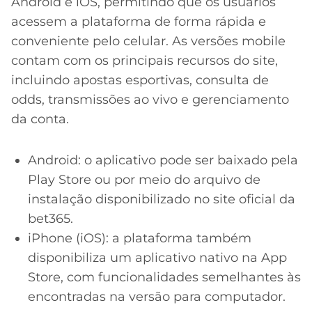
Android e iOS, permitindo que os usuários
acessem a plataforma de forma rápida e
conveniente pelo celular. As versões mobile
contam com os principais recursos do site,
incluindo apostas esportivas, consulta de
odds, transmissões ao vivo e gerenciamento
da conta.
Android: o aplicativo pode ser baixado pela
Play Store ou por meio do arquivo de
instalação disponibilizado no site oficial da
bet365.
iPhone (iOS): a plataforma também
disponibiliza um aplicativo nativo na App
Store, com funcionalidades semelhantes às
encontradas na versão para computador.