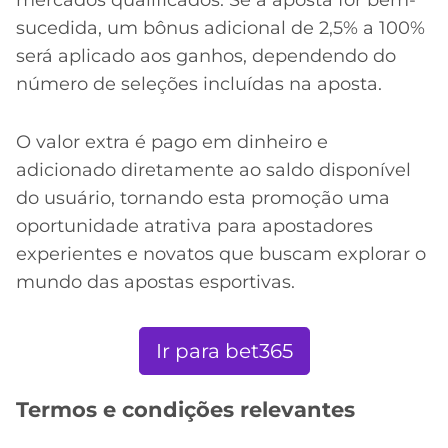
sucedida, um bônus adicional de 2,5% a 100%
será aplicado aos ganhos, dependendo do
número de seleções incluídas na aposta.
O valor extra é pago em dinheiro e
adicionado diretamente ao saldo disponível
do usuário, tornando esta promoção uma
oportunidade atrativa para apostadores
experientes e novatos que buscam explorar o
mundo das apostas esportivas.
Ir para bet365
Termos e condições relevantes