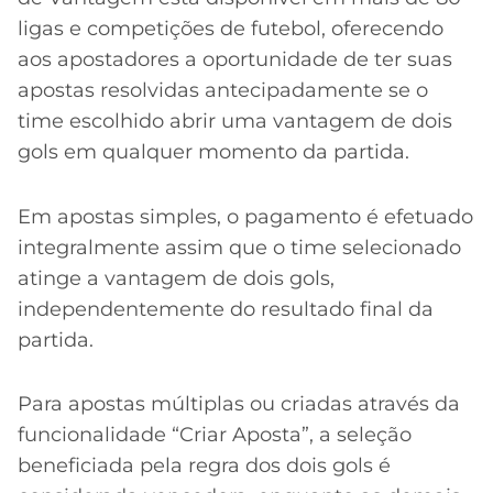
ligas e competições de futebol, oferecendo
aos apostadores a oportunidade de ter suas
apostas resolvidas antecipadamente se o
time escolhido abrir uma vantagem de dois
gols em qualquer momento da partida.
Em apostas simples, o pagamento é efetuado
integralmente assim que o time selecionado
atinge a vantagem de dois gols,
independentemente do resultado final da
partida.
Para apostas múltiplas ou criadas através da
funcionalidade “Criar Aposta”, a seleção
beneficiada pela regra dos dois gols é