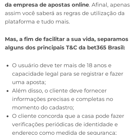
da empresa de apostas online
. Afinal, apenas
assim você saberá as regras de utilização da
plataforma e tudo mais.
Mas, a fim de facilitar a sua vida, separamos
alguns dos principais T&C da bet365 Brasil:
O usuário deve ter mais de 18 anos e
capacidade legal para se registrar e fazer
uma aposta;
Além disso, o cliente deve fornecer
informações precisas e completas no
momento do cadastro;
O cliente concorda que a casa pode fazer
verificações periódicas de identidade e
endereço como medida de segurança;