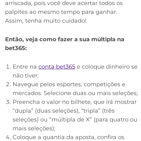
arriscada, pois você deve acertar todos os
palpites ao mesmo tempo para ganhar.
Assim, tenha muito cuidado!
Então, veja como fazer a sua múltipla na
bet365:
Entre na
conta bet365
e coloque dinheiro se
não tiver;
Navegue pelos esportes, competições e
mercados. Selecione duas ou mais seleções;
Preencha o valor no bilhete, que irá mostrar
“dupla” (duas seleções), “tripla” (três
seleções) ou “múltipla de X” (para quatro ou
mais seleções);
Coloque a quantia da aposta, confira os