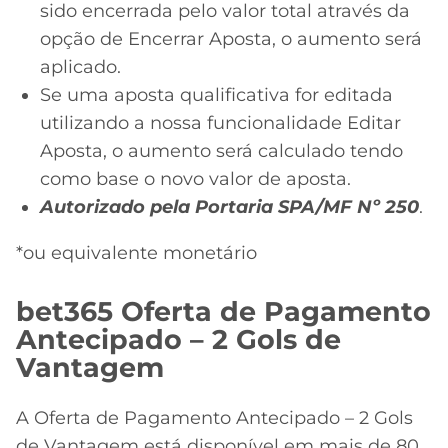
sido encerrada pelo valor total através da
opção de Encerrar Aposta, o aumento será
aplicado.
Se uma aposta qualificativa for editada
utilizando a nossa funcionalidade Editar
Aposta, o aumento será calculado tendo
como base o novo valor de aposta.
Autorizado pela Portaria SPA/MF Nº 250
.
*ou equivalente monetário
bet365 Oferta de Pagamento
Antecipado – 2 Gols de
Vantagem
A Oferta de Pagamento Antecipado – 2 Gols
de Vantagem está disponível em mais de 80