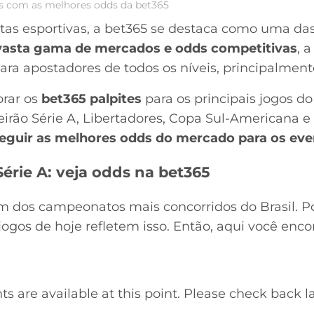
tes com as melhores odds da bet365
tas esportivas, a bet365 se destaca como uma da
vasta gama de mercados e odds competitivas
, 
ra apostadores de todos os níveis, principalmente
orar os
bet365 palpites
para os principais jogos do
eirão Série A, Libertadores, Copa Sul-Americana e B
seguir as melhores odds do mercado para os ev
 Série A: veja odds na bet365
um dos campeonatos mais concorridos do Brasil. P
jogos de hoje refletem isso. Então, aqui você enc
s are available at this point. Please check back la