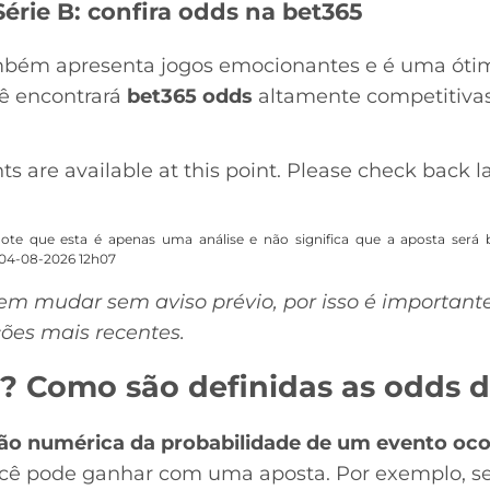
 Série B: confira odds na bet365
também apresenta jogos emocionantes e é uma óti
cê encontrará
bet365 odds
altamente competitivas
s are available at this point. Please check back la
Note que esta é apenas uma análise e não significa que a aposta será
04-08-2026 12h07
m mudar sem aviso prévio, por isso é importante v
ões mais recentes.
? Como são definidas as odds 
ão numérica da probabilidade de um evento oco
cê pode ganhar com uma aposta. Por exemplo, s