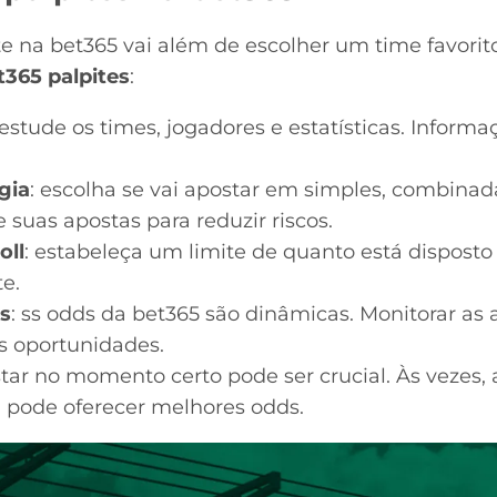
e na bet365 vai além de escolher um time favorito
t365 palpites
:
 estude os times, jogadores e estatísticas. Infor
gia
: escolha se vai apostar em simples, combinad
e suas apostas para reduzir riscos.
oll
: estabeleça um limite de quanto está disposto 
te.
s
: ss odds da bet365 são dinâmicas. Monitorar as 
s oportunidades.
star no momento certo pode ser crucial. Às vezes
 pode oferecer melhores odds.