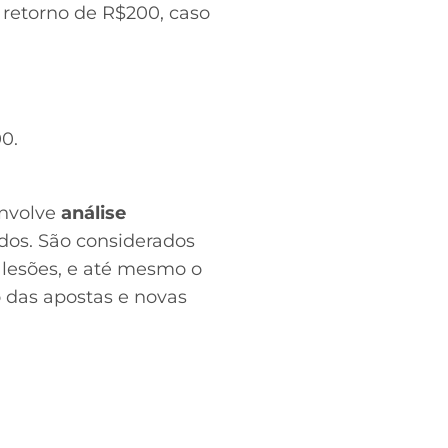
 retorno de R$200, caso
0.
envolve
análise
dos. São considerados
 lesões, e até mesmo o
 das apostas e novas