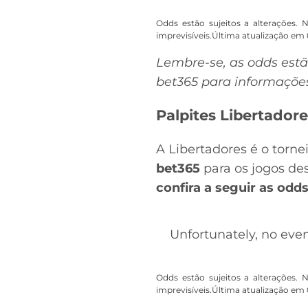
Odds estão sujeitos a alterações. 
imprevisíveis.Última atualização em
Lembre-se, as odds estão
bet365 para informações
Palpites Libertadore
A Libertadores é o torne
bet365
para os jogos de
confira a seguir as odd
Unfortunately, no event
Odds estão sujeitos a alterações. 
imprevisíveis.Última atualização em