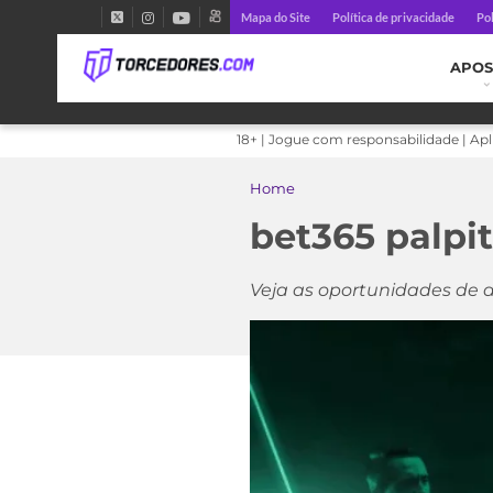
Mapa do Site
Política de privacidade
Pol
APOS
18+ | Jogue com responsabilidade | Ap
Home
bet365 palpit
Veja as oportunidades de a