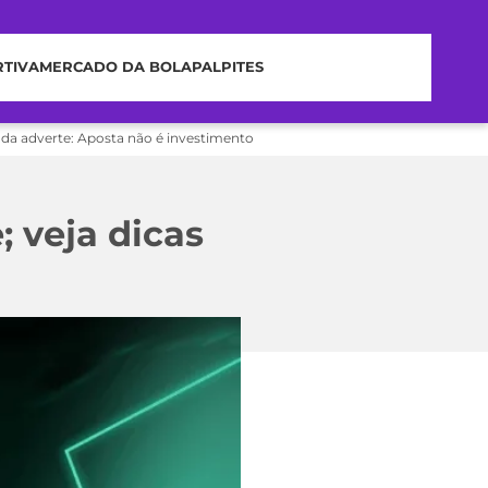
RTIVA
MERCADO DA BOLA
PALPITES
nda adverte: Aposta não é investimento
; veja dicas