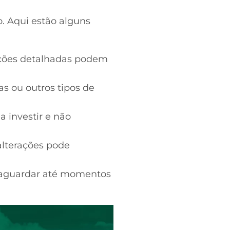
. Aqui estão alguns
mações detalhadas podem
as ou outros tipos de
a investir e não
alterações pode
, aguardar até momentos