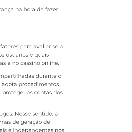
ança na hora de fazer
atores para avaliar se a
os usuários e quais
s e no cassino online.
ompartilhadas durante o
ma adota procedimentos
 proteger as contas dos
ogos. Nesse sentido, a
temas de geração de
veis e independentes nos