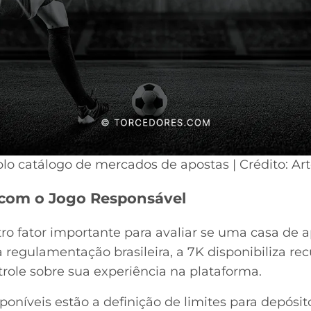
 catálogo de mercados de apostas | Crédito: Arte
om o Jogo Responsável
ro fator importante para avaliar se uma casa de a
da regulamentação brasileira, a 7K disponibiliza r
role sobre sua experiência na plataforma.
poníveis estão a definição de limites para depósit