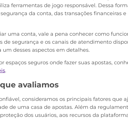
iliza ferramentas de jogo responsável. Dessa for
 segurança da conta, das transações financeiras e
riar uma conta, vale a pena conhecer como funci
cas de segurança e os canais de atendimento dispo
a um desses aspectos em detalhes.
por espaços seguros onde fazer suas apostas, conh
eis
.
 que avaliamos
confiável, consideramos os principais fatores que
dade de uma casa de apostas. Além da regulamen
proteção dos usuários, aos recursos da plataforma