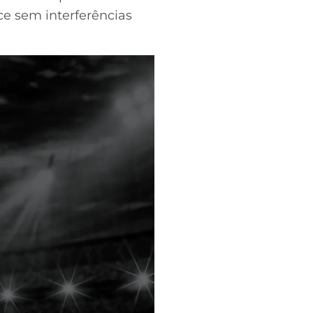
ce sem interferências