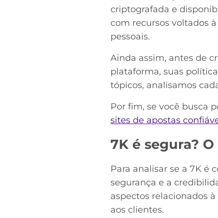
criptografada e disponib
com recursos voltados à
pessoais.
Ainda assim, antes de c
plataforma, suas políti
tópicos, analisamos cad
Por fim, se você busca 
sites de apostas confiáv
7K é segura? O
Para analisar se a 7K é 
segurança e a credibili
aspectos relacionados à 
aos clientes.