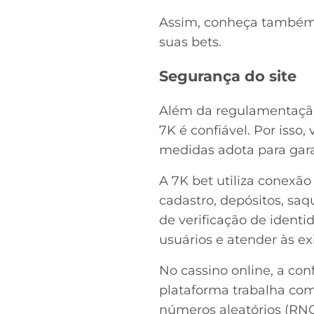
Assim, conheça também
suas bets.
Segurança do site
Além da regulamentação,
7K é confiável. Por isso
medidas adota para gara
A 7K bet utiliza conexã
cadastro, depósitos, sa
de verificação de ident
usuários e atender às ex
No cassino online, a co
plataforma trabalha com
números aleatórios (RNG