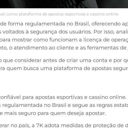
ável como plataforma de apostas esportivas e cassino online
 de forma regulamentada no Brasil, oferecendo ap
s voltados à segurança dos usuários. Por isso, ana
para mostrar como funcionam a licença de operaç
, o atendimento ao cliente e as ferramentas de 
o que considerar antes de criar uma conta e por 
ara quem busca uma plataforma de apostas segur
nfiável para apostas esportivas e cassino online.
 regulamentada no Brasil e segue as regras estabe
 mais seguro para quem deseja apostar.
erar no país, a 7K adota medidas de proteção de d