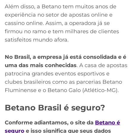
Além disso, a Betano tem muitos anos de
experiência no setor de apostas online e
cassino online. Assim, a operadora já se
firmou no ramo e tem milhares de clientes
satisfeitos mundo afora.
No Brasil, a empresa já está consolidada e é
uma das mais conhecidas
. A casa de apostas
patrocina grandes eventos esportivos e
clubes brasileiros como as parcerias Betano
Fluminense e o Betano Galo (Atlético-MG).
Betano Brasil é seguro?
Conforme adiantamos, o site da
Betano é
seguro
e isso significa que seus dados