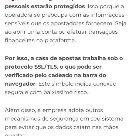
pessoais estarão protegidos
. Isso porque a
operadora se preocupa com as informações
sensíveis que os apostadores fornecem. Seja
ao abrir uma conta ou efetuar transações
financeiras na plataforma.
Por isso, a casa de apostas trabalha sob o
protocolo SSL/TLS, o que pode ser
verificado pelo cadeado na barra do
navegador
. Este símbolo indica conexão
segura e com baixíssimo risco.
Além disso, a empresa adota outros
mecanismos de segurança em seu sistema
para evitar que os dados caiam nas mãos
erradas.