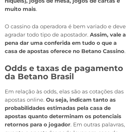
níqueis), jogos de mesa, jogos de cartas e
muito mais
.
O cassino da operadora é bem variado e deve
agradar todo tipo de apostador.
Assim, vale a
pena dar uma conferida em tudo o que a
casa de apostas oferece no Betano Cassino
.
Odds e taxas de pagamento
da Betano Brasil
Em relação às odds, elas são as cotações das
apostas online.
Ou seja, indicam tanto as
probabilidades estimadas pela casa de
apostas quanto determinam os potenciais
retornos para o jogador
. Em outras palavras,