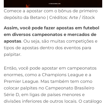
Comece a apostar com o bônus de primeiro
depósito da Betano | Créditos: Arte / iStock
Assim, você pode fazer apostas em futebol
em diversos campeonatos e mercados de
apostas
. Ou seja, são muitas competições e
tipos de apostas dentro dos eventos para
palpitar.
Então, você pode apostar em campeonatos
enormes, como a Champions League e a
Premier League. Mas também tem como
colocar palpites no Campeonato Brasileiro
Série D, em ligas de países menores e
divisões inferiores de outros locais. O catálogo