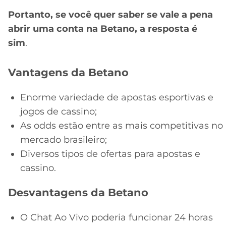
Portanto, se você quer saber se vale a pena
abrir uma conta na Betano, a resposta é
sim
.
Vantagens da Betano
Enorme variedade de apostas esportivas e
jogos de cassino;
As odds estão entre as mais competitivas no
mercado brasileiro;
Diversos tipos de ofertas para apostas e
cassino.
Desvantagens da Betano
O Chat Ao Vivo poderia funcionar 24 horas