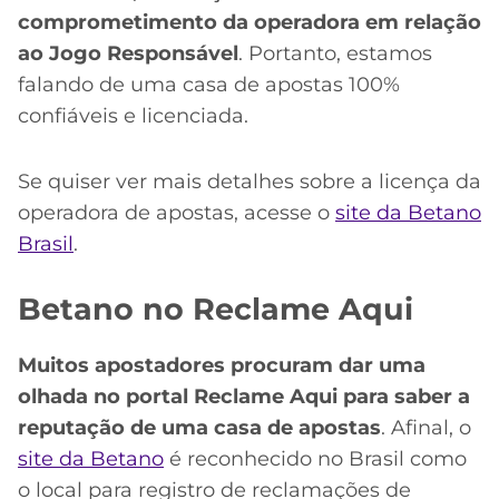
comprometimento da operadora em relação
ao Jogo Responsável
. Portanto, estamos
falando de uma casa de apostas 100%
confiáveis e licenciada.
Se quiser ver mais detalhes sobre a licença da
operadora de apostas, acesse o
site da Betano
Brasil
.
Betano no Reclame Aqui
Muitos apostadores procuram dar uma
olhada no portal Reclame Aqui para saber a
reputação de uma casa de apostas
. Afinal, o
site da Betano
é reconhecido no Brasil como
o local para registro de reclamações de