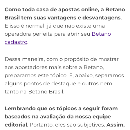
Como toda casa de apostas online, a Betano
Brasil tem suas vantagens e desvantagens
.
E isso é normal, já que não existe uma
operadora perfeita para abrir seu
Betano
cadastro
.
Dessa maneira, com o propósito de mostrar
aos apostadores mais sobre a Betano,
preparamos este tópico. E, abaixo, separamos
alguns pontos de destaque e outros nem
tanto na Betano Brasil.
Lembrando que os tópicos a seguir foram
baseados na avaliação da nossa equipe
editorial
. Portanto, eles são subjetivos.
Assim,