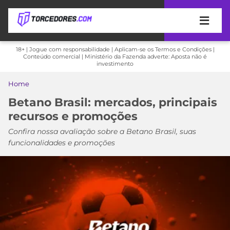
APOSTAS
18+ | Jogue com responsabilidade | Aplicam-se os Termos e Condições |
Conteúdo comercial | Ministério da Fazenda adverte: Aposta não é
investimento
ÚLTIMAS
DICAS
DE
Home
APOSTA
COPA
Betano Brasil: mercados, principais
DO
recursos e promoções
MUNDO
MELHORES
Confira nossa avaliação sobre a Betano Brasil, suas
SITES
funcionalidades e promoções
DE
TIMES
APOSTAS
2026
CAMPEONATOS
MEU
TIME
CÓDIGO
MÍDIA
PROMOCIONAL
BRASILEIRÃO
ESPORTIVA
BETBOOM
PALMEIRAS
SÉRIE
A