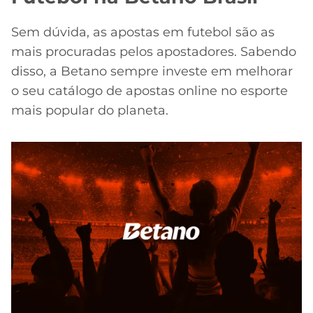
Sem dúvida, as apostas em futebol são as
mais procuradas pelos apostadores. Sabendo
disso, a Betano sempre investe em melhorar
o seu catálogo de apostas online no esporte
mais popular do planeta.