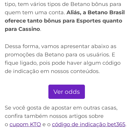
tipo, tem vários tipos de Betano bônus para
quem tem uma conta.
Aliás, a Betano Brasil
oferece tanto bônus para Esportes quanto
para Cassino
.
Dessa forma, vamos apresentar abaixo as
promoções da Betano para os usuários. E
fique ligado, pois pode haver algum código
de indicação em nossos conteúdos.
Ver odds
Se você gosta de apostar em outras casas,
confira também nossos artigos sobre
o
cupom KTO
e o
código de indicação bet365
.