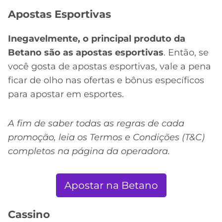
Apostas Esportivas
Inegavelmente, o principal produto da
Betano são as apostas esportivas
. Então, se
você gosta de apostas esportivas, vale a pena
ficar de olho nas ofertas e bônus específicos
para apostar em esportes.
A fim de saber todas as regras de cada
promoção, leia os Termos e Condições (T&C)
completos na página da operadora.
Apostar na Betano
Cassino