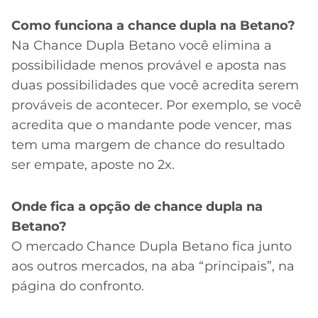
Como funciona a chance dupla na Betano?
Na Chance Dupla Betano você elimina a
possibilidade menos provável e aposta nas
duas possibilidades que você acredita serem
prováveis de acontecer. Por exemplo, se você
acredita que o mandante pode vencer, mas
tem uma margem de chance do resultado
ser empate, aposte no 2x.
Onde fica a opção de chance dupla na
Betano?
O mercado Chance Dupla Betano fica junto
aos outros mercados, na aba “principais”, na
página do confronto.