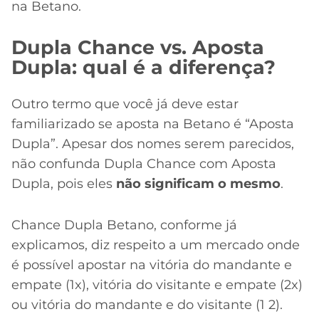
na Betano.
Dupla Chance vs. Aposta
Dupla: qual é a diferença?
Outro termo que você já deve estar
familiarizado se aposta na Betano é “Aposta
Dupla”. Apesar dos nomes serem parecidos,
não confunda Dupla Chance com Aposta
Dupla, pois eles
não significam o mesmo
.
Chance Dupla Betano, conforme já
explicamos, diz respeito a um mercado onde
é possível apostar na vitória do mandante e
empate (1x), vitória do visitante e empate (2x)
ou vitória do mandante e do visitante (1 2).