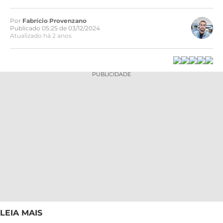
Por
Fabrício Provenzano
Publicado 05:25 de 03/12/2024
Atualizado há 2 anos
PUBLICIDADE
LEIA MAIS