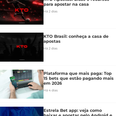
para apostar na casa
Há 2 dias
KTO Brasil: conheça a casa de
apostas
Há 2 dias
Plataforma que mais paga: Top
15 bets que estão pagando mais
em 2026
Há 4 dias
Estrela Bet app: veja como
baixar e apostar pelo Android e