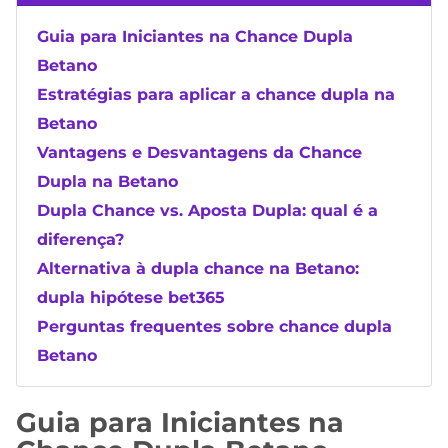
Guia para Iniciantes na Chance Dupla
Betano
Estratégias para aplicar a chance dupla na
Betano
Vantagens e Desvantagens da Chance
Dupla na Betano
Dupla Chance vs. Aposta Dupla: qual é a
diferença?
Alternativa à dupla chance na Betano:
dupla hipótese bet365
Perguntas frequentes sobre chance dupla
Betano
Guia para Iniciantes na