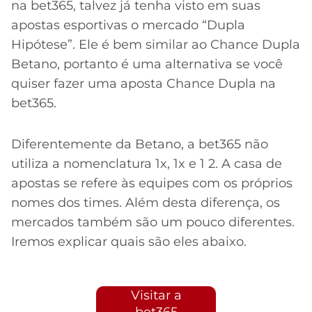
na bet365, talvez já tenha visto em suas
apostas esportivas o mercado “Dupla
Hipótese”. Ele é bem similar ao Chance Dupla
Betano, portanto é uma alternativa se você
quiser fazer uma aposta Chance Dupla na
bet365.
Diferentemente da Betano, a bet365 não
utiliza a nomenclatura 1x, 1x e 1 2. A casa de
apostas se refere às equipes com os próprios
nomes dos times. Além desta diferença, os
mercados também são um pouco diferentes.
Iremos explicar quais são eles abaixo.
Visitar a