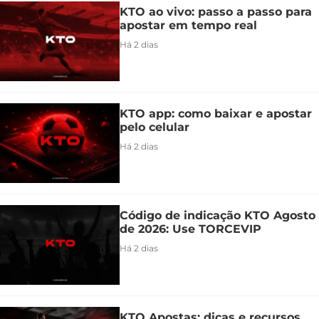
KTO ao vivo: passo a passo para
apostar em tempo real
Há 2 dias
KTO app: como baixar e apostar
pelo celular
Há 2 dias
Código de indicação KTO Agosto
de 2026: Use TORCEVIP
Há 2 dias
KTO Apostas: dicas e recursos