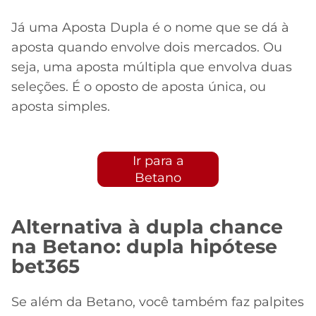
Já uma Aposta Dupla é o nome que se dá à
aposta quando envolve dois mercados. Ou
seja, uma aposta múltipla que envolva duas
seleções. É o oposto de aposta única, ou
aposta simples.
Ir para a
Betano
Alternativa à dupla chance
na Betano: dupla hipótese
bet365
Se além da Betano, você também faz palpites