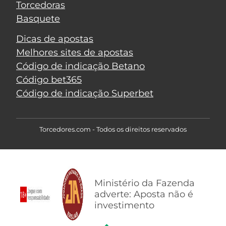
Torcedoras
Basquete
Dicas de apostas
Melhores sites de apostas
Código de indicação Betano
Código bet365
Código de indicação Superbet
Torcedores.com - Todos os direitos reservados
Ministério da Fazenda
adverte: Aposta não é
investimento