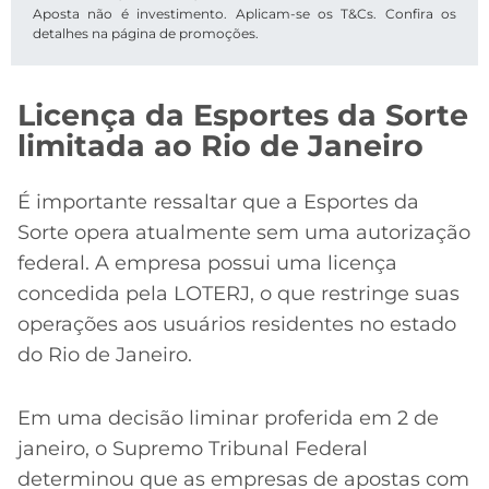
Aposta não é investimento. Aplicam-se os T&Cs. Confira os
detalhes na página de promoções.
Licença da Esportes da Sorte
limitada ao Rio de Janeiro
É importante ressaltar que a Esportes da
Sorte opera atualmente sem uma autorização
federal. A empresa possui uma licença
concedida pela LOTERJ, o que restringe suas
operações aos usuários residentes no estado
do Rio de Janeiro.
Em uma decisão liminar proferida em 2 de
janeiro, o Supremo Tribunal Federal
determinou que as empresas de apostas com