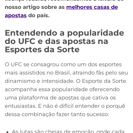
nosso artigo sobre as
melhores casas de
apostas
do país.
Entendendo a popularidade
do UFC e das apostas na
Esportes da Sorte
O UFC se consagrou como um dos esportes
mais assistidos no Brasil, atraindo fãs pelo seu
dinamismo e intensidade. O Esporte da Sorte
acompanha essa popularidade oferecendo
uma plataforma de apostas que cativa os
entusiastas. E não é difícil entender o porquê
dessa combinação fazer tanto sucesso:
As lutas são cheias de emoção, onde cada