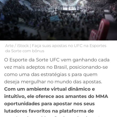
MERCADO
CÓDIGO
CORINTHIANS
DA
DE
LIBERTADORES
BOLA
INDICAÇÃO
SÃO
BET365
PAULO
COPA
PALPITES
DO
CÓDIGO
BRASIL
SANTOS
BETANO
Arte / iStock | Faça suas apostas no UFC na Esportes
da Sorte com bônus
PREMIER
FLAMENGO
O Esporte da Sorte UFC vem ganhando cada
MELHORES
LEAGUE
APPS
vez mais adeptos no Brasil, posicionando-se
DE
FLUMINENSE
como uma das estratégias s para quem
COPA
APOSTAS
SUL-
deseja mergulhar no mundo das apostas.
BOTAFOGO
AMERICANA
Com um ambiente virtual dinâmico e
CASSINOS
intuitivo, ele oferece aos amantes do MMA
ONLINE
VASCO
LIGA
oportunidades para apostar nos seus
DOS
lutadores favoritos na plataforma de
MELHORES
CAMPEÕES
INTERNACIONAL