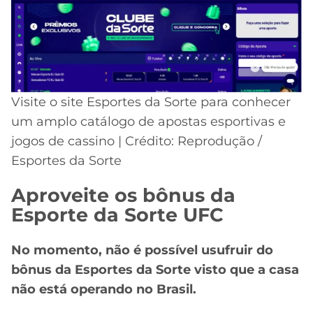
Visite o site Esportes da Sorte para conhecer
um amplo catálogo de apostas esportivas e
jogos de cassino | Crédito: Reprodução /
Esportes da Sorte
Aproveite os bônus da
Esporte da Sorte UFC
No momento, não é possível usufruir do
bônus da Esportes da Sorte visto que a casa
não está operando no Brasil.