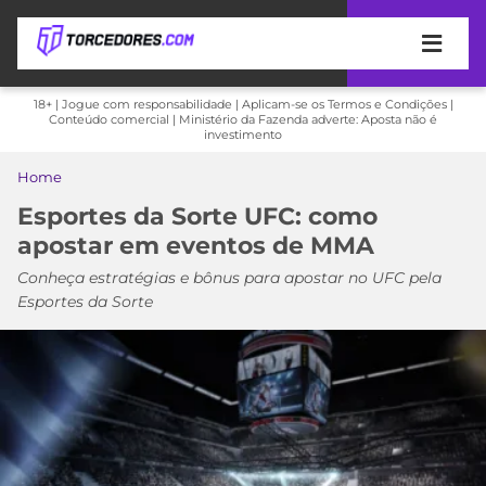
APOSTAS
18+ | Jogue com responsabilidade | Aplicam-se os Termos e Condições |
Conteúdo comercial | Ministério da Fazenda adverte: Aposta não é
investimento
ÚLTIMAS
DICAS
DE
Home
APOSTA
COPA
Esportes da Sorte UFC: como
DO
apostar em eventos de MMA
MUNDO
MELHORES
Conheça estratégias e bônus para apostar no UFC pela
SITES
Esportes da Sorte
DE
TIMES
APOSTAS
2026
CAMPEONATOS
MEU
TIME
CÓDIGO
MÍDIA
PROMOCIONAL
BRASILEIRÃO
ESPORTIVA
BETBOOM
PALMEIRAS
SÉRIE
A