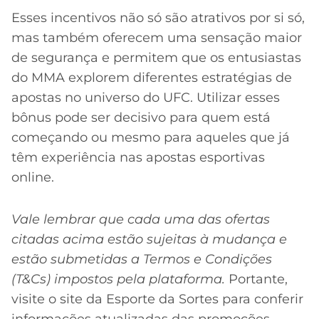
Esses incentivos não só são atrativos por si só,
mas também oferecem uma sensação maior
de segurança e permitem que os entusiastas
do MMA explorem diferentes estratégias de
apostas no universo do UFC. Utilizar esses
bônus pode ser decisivo para quem está
começando ou mesmo para aqueles que já
têm experiência nas apostas esportivas
online.
Vale lembrar que cada uma das ofertas
citadas acima estão sujeitas à mudança e
estão submetidas a Termos e Condições
(T&Cs) impostos pela plataforma.
Portante,
visite o site da Esporte da Sortes para conferir
informações atualizadas das promoções