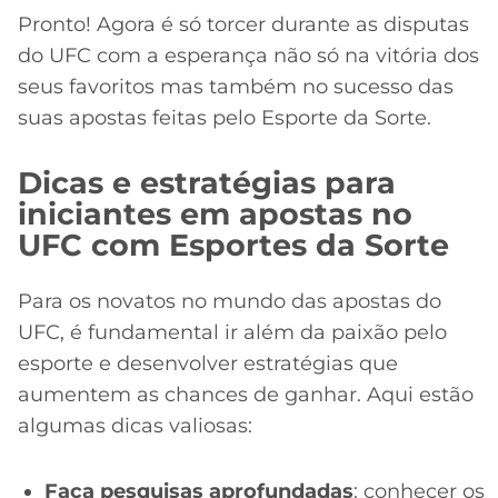
Pronto! Agora é só torcer durante as disputas
do UFC com a esperança não só na vitória dos
seus favoritos mas também no sucesso das
suas apostas feitas pelo Esporte da Sorte.
Dicas e estratégias para
iniciantes em apostas no
UFC com Esportes da Sorte
Para os novatos no mundo das apostas do
UFC, é fundamental ir além da paixão pelo
esporte e desenvolver estratégias que
aumentem as chances de ganhar. Aqui estão
algumas dicas valiosas:
Faça pesquisas aprofundadas
: conhecer os