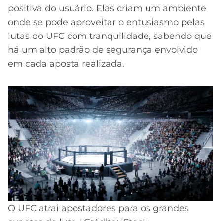
positiva do usuário. Elas criam um ambiente
onde se pode aproveitar o entusiasmo pelas
lutas do UFC com tranquilidade, sabendo que
há um alto padrão de segurança envolvido
em cada aposta realizada.
O UFC atrai apostadores para os grandes