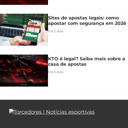
Sites de apostas legais: como
apostar com segurança em 2026
Há 2 dias
KTO é legal? Saiba mais sobre a
casa de apostas
Há 3 dias