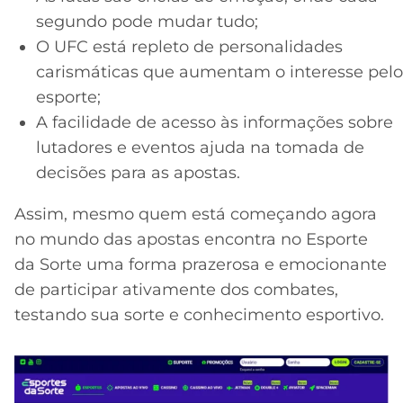
segundo pode mudar tudo;
O UFC está repleto de personalidades
carismáticas que aumentam o interesse pelo
esporte;
A facilidade de acesso às informações sobre
lutadores e eventos ajuda na tomada de
decisões para as apostas.
Assim, mesmo quem está começando agora
no mundo das apostas encontra no Esporte
da Sorte uma forma prazerosa e emocionante
de participar ativamente dos combates,
testando sua sorte e conhecimento esportivo.