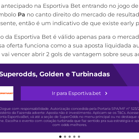
ntecipado na Esportiva Bet entrando no jogo de 
símbolo
Pa
no canto direito do mercado de resultado
ente, então é um indicativo de que existe early 
 da Esportiva Bet é válido apenas para o merca
essa oferta funciona como a sua aposta liquidada 
vai vencer abrir 2 gols de vantagem sobre seus a
Superodds, Golden e Turbinadas
Ir para Esportiva.bet
s
 Jogue com responsabilidade. Autorização concedida pela Portaria SPA/MF nº 523/
istério da Fazenda adverte: Aposta não é investimento. Aplicam-se os T&Cs. Acesse
onta EsportivaBet, vá até a seção de SuperOdds no menu principal ou no destaque 
e. Escolha o evento com cotação turbinada que faz sentido pra sua estratégia e ap
com odds melhores.