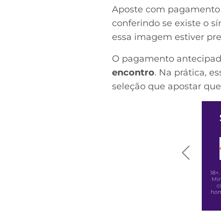
Aposte com pagamento a
conferindo se existe o 
essa imagem estiver pres
O pagamento antecipado
encontro
. Na prática, 
seleção que apostar que 
Previou
18+.
Min
c
hom