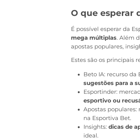
O que esperar 
É possível esperar da E
mega múltiplas
. Além 
apostas populares, insig
Estes são os principais 
Beto IA: recurso da
sugestões para a s
Esportinder: merca
esportivo ou recusá
Apostas populares
na Esportiva Bet.
Insights:
dicas de a
ideal.