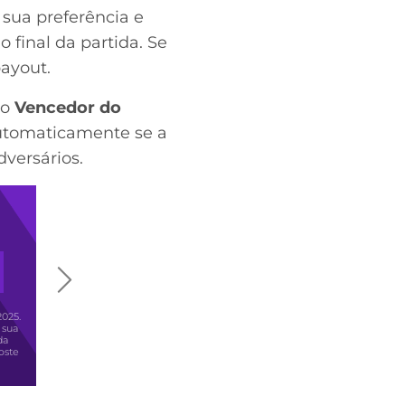
sua preferência e
 final da partida. Se
payout.
do
Vencedor do
automaticamente se a
dversários.
Next
2025.
 sua
da
oste