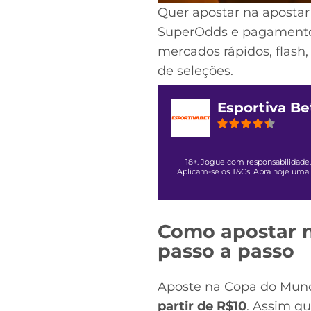
Quer apostar na apostar
SuperOdds e pagamento a
mercados rápidos, flash,
de seleções.
Esportiva Be
18+. Jogue com responsabilidade.
Aplicam-se os T&Cs. Abra hoje uma
Como apostar n
passo a passo
Aposte na Copa do Mund
partir de R$10
. Assim qu