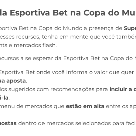
da Esportiva Bet na Copa do M
sportiva Bet na Copa do Mundo a presença de
Sup
desses recursos, tenha em mente que você també
hts e mercados flash.
recursos a se esperar da Esportiva Bet na Copa do
 Esportiva Bet onde você informa o valor que quer
ua aposta
.
dos sugeridos com recomendações para
incluir a
-la
.
: menu de mercados que
estão em alta
entre os a
postas
dentro de mercados selecionados para facili