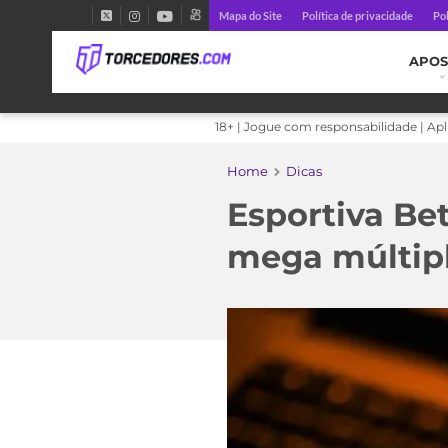
Mapa do Site
Política de privacidade
Pol
APOS
18+ | Jogue com responsabilidade | Ap
Home
Dicas
Esportiva Be
mega múltip