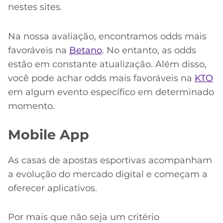
nestes sites.
Na nossa avaliação, encontramos odds mais
favoráveis na
Betano
. No entanto, as odds
estão em constante atualização. Além disso,
você pode achar odds mais favoráveis na
KTO
em algum evento específico em determinado
momento.
Mobile App
As casas de apostas esportivas acompanham
a evolução do mercado digital e começam a
oferecer aplicativos.
Por mais que não seja um critério