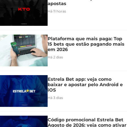
apostas
Há 11 horas
Plataforma que mais paga: Top
15 bets que estão pagando mais
em 2026
Há 2 dias
Estrela Bet app: veja como
baixar e apostar pelo Android e
iOS
Há 3 dias
Código promocional Estrela Bet
Agosto de 2026: veja como ativar