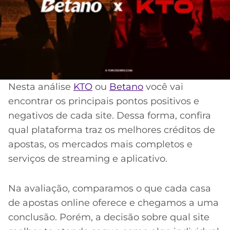
MERCADO
CÓDIGO
CORINTHIANS
DA
DE
LIBERTADORES
BOLA
INDICAÇÃO
SÃO
BET365
PAULO
COPA
PALPITES
DO
CÓDIGO
BRASIL
SANTOS
Nesta análise
KTO
ou
Betano
você vai
BETANO
encontrar os principais pontos positivos e
PREMIER
FLAMENGO
negativos de cada site. Dessa forma, confira
MELHORES
LEAGUE
APPS
qual plataforma traz os melhores créditos de
DE
FLUMINENSE
apostas, os mercados mais completos e
COPA
APOSTAS
SUL-
serviços de streaming e aplicativo.
BOTAFOGO
AMERICANA
CASSINOS
Na avaliação, comparamos o que cada casa
ONLINE
VASCO
LIGA
de apostas online oferece e chegamos a uma
DOS
conclusão. Porém, a decisão sobre qual site
MELHORES
CAMPEÕES
INTERNACIONAL