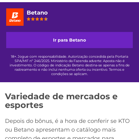
Betano
Ir para Betano
18+. Jogue com responsabilidade. Autorização concedida pela Portaria
SPA/MF nº 246/2025. Ministério da Fazenda adverte: Aposta não é
investimento. O código de indicação Betano destina-se apenas a fins de
rastreamento e não inclui nenhuma oferta ou incentivo. Termos e
condições se aplicam.
Variedade de mercados e
esportes
Depois do bônus, é a hora de conferir se KTO
ou Betano apresentam o catálogo mais
completo de esportes e mercados para