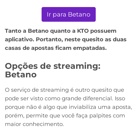
Ir para Betano
Tanto a Betano quanto a KTO possuem
aplicativo. Portanto, neste quesito as duas
casas de apostas ficam empatadas.
Opções de streaming:
Betano
O serviço de streaming é outro quesito que
pode ser visto como grande diferencial. Isso
porque não é algo que inviabiliza uma aposta,
porém, permite que você faça palpites com
maior conhecimento.