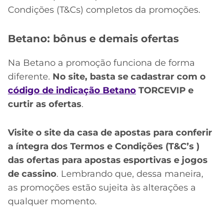
Condições (T&Cs) completos da promoções.
Betano: bônus e demais ofertas
Na Betano a promoção funciona de forma
diferente.
No site, basta se cadastrar com o
código de indicação Betano
TORCEVIP e
curtir as ofertas
.
Visite o site da casa de apostas para conferir
a íntegra dos Termos e Condições (T&C’s )
das ofertas para apostas esportivas e jogos
de cassino
. Lembrando que, dessa maneira,
as promoções estão sujeita às alterações a
qualquer momento.