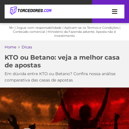
APOSTAS
18+ | Jogue com responsabilidade | Aplicam-se os Termos e Condições |
Conteúdo comercial | Ministério da Fazenda adverte: Aposta não é
investimento
ÚLTIMAS
DICAS
DE
Home
Dicas
APOSTA
COPA
KTO ou Betano: veja a melhor casa
DO
de apostas
MUNDO
MELHORES
Em dúvida entre KTO ou Betano? Confira nossa análise
SITES
comparativa das casas de apostas
DE
TIMES
APOSTAS
2026
CAMPEONATOS
MEU
TIME
CÓDIGO
MÍDIA
PROMOCIONAL
BRASILEIRÃO
ESPORTIVA
BETBOOM
PALMEIRAS
SÉRIE
A