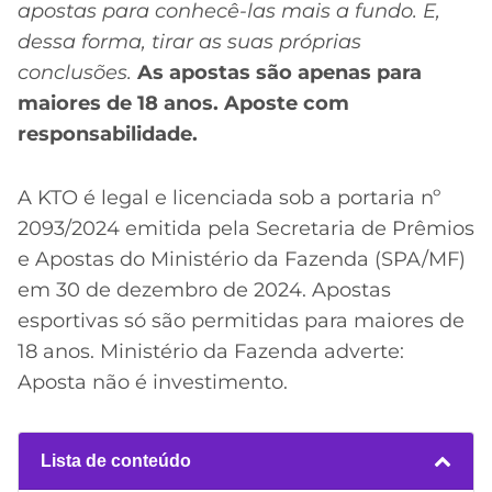
apostas para conhecê-las mais a fundo. E,
dessa forma, tirar as suas próprias
conclusões.
As apostas são apenas para
maiores de 18 anos. Aposte com
responsabilidade.
A KTO é legal e licenciada sob a portaria nº
2093/2024 emitida pela Secretaria de Prêmios
e Apostas do Ministério da Fazenda (SPA/MF)
em 30 de dezembro de 2024. Apostas
esportivas só são permitidas para maiores de
18 anos. Ministério da Fazenda adverte:
Aposta não é investimento.
Lista de conteúdo