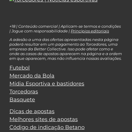
+18 | Conteúdo comercial | Aplicam-se termos e condições
| Jogue com responsabilidade |
Princípios editoriais
A adesão a uma das ofertas apresentadas nesta página
poderá resultar em um pagamento ao Torcedores, uma
empresa da Better Collective. Isso pode afetar como e
onde as casas de apostas aparecem na página e a ordem
em que aparecem, mas não influencia nossas avaliações.
Futebol
Mercado da Bola
Mídia Esportiva e bastidores
Torcedoras
Basquete
Dicas de apostas
Melhores sites de apostas
Código de indicação Betano