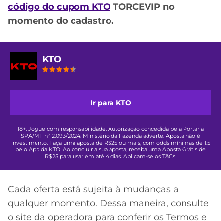
código do cupom KTO
TORCEVIP
no
momento do cadastro.
KTO
Ir para KTO
18+. Jogue com responsabilidade. Autorização concedida pela Portaria
SPA/MF nº 2.093/2024. Ministério da Fazenda adverte: Aposta não é
investimento. Faça uma aposta de R$25 ou mais, com odds mínimas de 1.5
pelo App da KTO. Ao concluir a sua aposta, receba uma Aposta Grátis de
R$25 para usar em até 4 dias. Aplicam-se os T&Cs.
Cada oferta está sujeita à mudanças a
qualquer momento. Dessa maneira, consulte
o site da operadora para conferir os Termos e