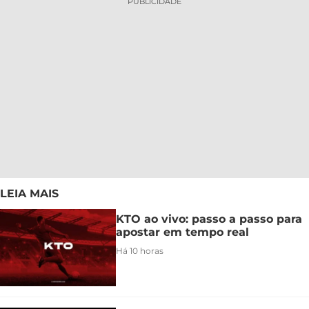
PUBLICIDADE
LEIA MAIS
KTO ao vivo: passo a passo para
apostar em tempo real
Há 10 horas