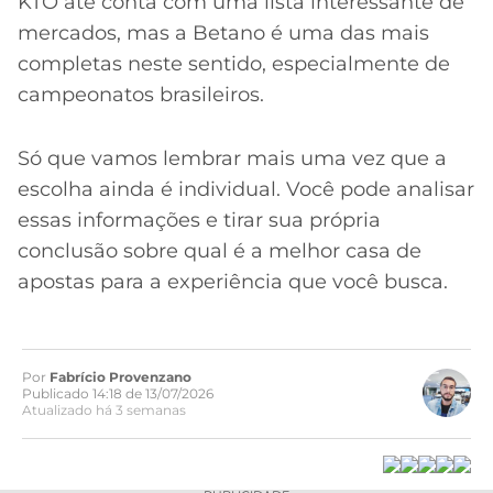
KTO até conta com uma lista interessante de
mercados, mas a Betano é uma das mais
completas neste sentido, especialmente de
campeonatos brasileiros.
Só que vamos lembrar mais uma vez que a
escolha ainda é individual. Você pode analisar
essas informações e tirar sua própria
conclusão sobre qual é a melhor casa de
apostas para a experiência que você busca.
Por
Fabrício Provenzano
Publicado 14:18 de 13/07/2026
Atualizado há 3 semanas