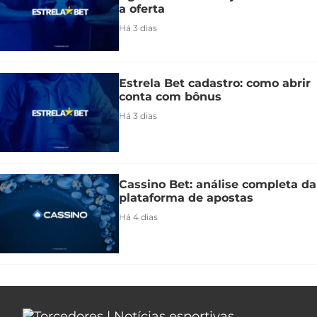
a oferta
Há 3 dias
Estrela Bet cadastro: como abrir
conta com bônus
Há 3 dias
Cassino Bet: análise completa da
plataforma de apostas
Há 4 dias