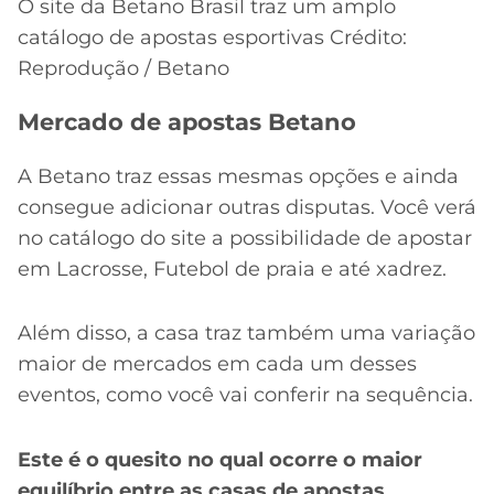
O site da Betano Brasil traz um amplo
catálogo de apostas esportivas Crédito:
Reprodução / Betano
Mercado de apostas Betano
A Betano traz essas mesmas opções e ainda
consegue adicionar outras disputas. Você verá
no catálogo do site a possibilidade de apostar
em Lacrosse, Futebol de praia e até xadrez.
Além disso, a casa traz também uma variação
maior de mercados em cada um desses
eventos, como você vai conferir na sequência.
Este é o quesito no qual ocorre o maior
equilíbrio entre as casas de apostas