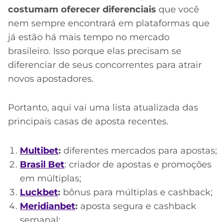
costumam oferecer diferenciais
que você
nem sempre encontrará em plataformas que
já estão há mais tempo no mercado
brasileiro. Isso porque elas precisam se
diferenciar de seus concorrentes para atrair
novos apostadores.
Portanto, aqui vai uma lista atualizada das
principais casas de aposta recentes.
Multibet
:
diferentes mercados para apostas;
Brasil Bet
: criador de apostas e promoções
em múltiplas;
Luckbet
:
bônus para múltiplas e cashback;
Meridianbet
:
aposta segura e cashback
semanal;