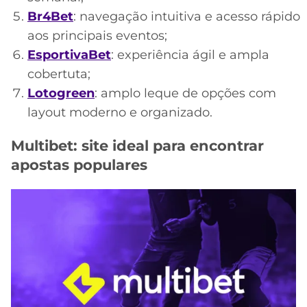
Br4Bet
: navegação intuitiva e acesso rápido
aos principais eventos;
EsportivaBet
: experiência ágil e ampla
cobertuta;
Lotogreen
: amplo leque de opções com
layout moderno e organizado.
Multibet: site ideal para encontrar
apostas populares