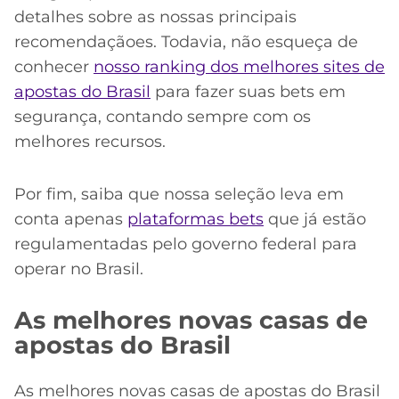
CASSINOS
detalhes sobre as nossas principais
ONLINE
LALIGA
2026
GRÊMIO
recomendaçãoes. Todavia, não esqueça de
conhecer
nosso ranking dos melhores sites de
ATLÉTICO
apostas do Brasil
para fazer suas bets em
MG
segurança, contando sempre com os
melhores recursos.
CRUZEIRO
Por fim, saiba que nossa seleção leva em
conta apenas
plataformas bets
que já estão
regulamentadas pelo governo federal para
operar no Brasil.
As melhores novas casas de
apostas do Brasil
As melhores novas casas de apostas do Brasil