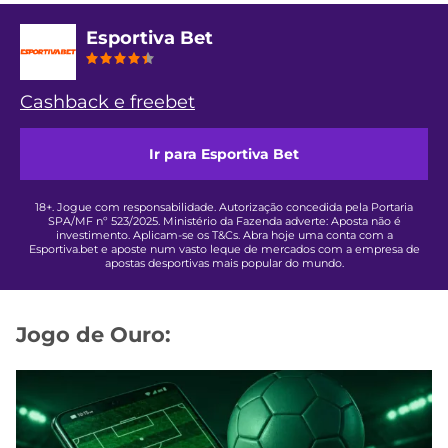
Esportiva Bet
Cashback e freebet
Ir para Esportiva Bet
18+. Jogue com responsabilidade. Autorização concedida pela Portaria
SPA/MF nº 523/2025. Ministério da Fazenda adverte: Aposta não é
investimento. Aplicam-se os T&Cs. Abra hoje uma conta com a
Esportiva.bet e aposte num vasto leque de mercados com a empresa de
apostas desportivas mais popular do mundo.
Jogo de Ouro: