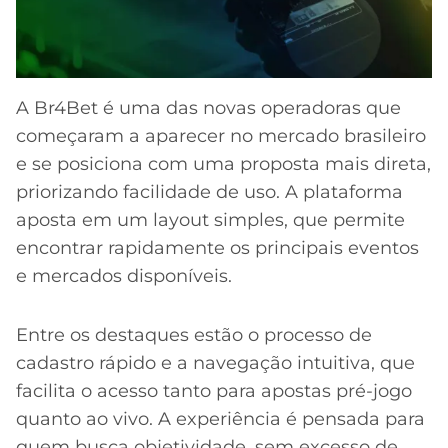
A Br4Bet é uma das novas operadoras que
começaram a aparecer no mercado brasileiro
e se posiciona com uma proposta mais direta,
priorizando facilidade de uso. A plataforma
aposta em um layout simples, que permite
encontrar rapidamente os principais eventos
e mercados disponíveis.
Entre os destaques estão o processo de
cadastro rápido e a navegação intuitiva, que
facilita o acesso tanto para apostas pré-jogo
quanto ao vivo. A experiência é pensada para
quem busca objetividade, sem excesso de