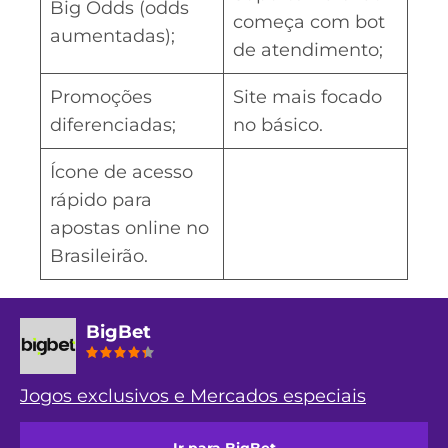
Big Odds (odds
começa com bot
aumentadas);
de atendimento;
Promoções
Site mais focado
diferenciadas;
no básico.
Ícone de acesso
rápido para
apostas online no
Brasileirão.
BigBet
Jogos exclusivos e Mercados especiais
Ir para BigBet