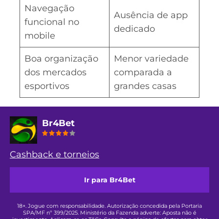
Navegação
Ausência de app
funcional no
dedicado
mobile
Boa organização
Menor variedade
dos mercados
comparada a
esportivos
grandes casas
Br4Bet
Cashback e torneios
Ir para Br4Bet
18+. Jogue com responsabilidade. Autorização concedida pela Portaria
SPA/MF nº 399/2025. Ministério da Fazenda adverte: Aposta não é