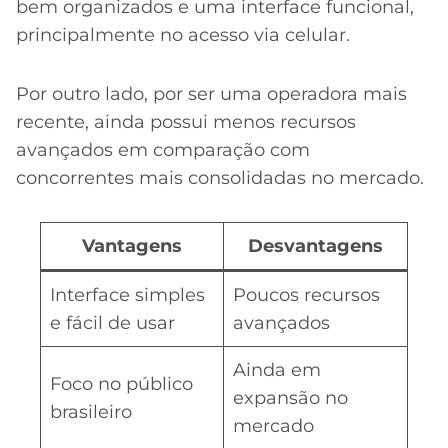
bem organizados e uma interface funcional,
principalmente no acesso via celular.
Por outro lado, por ser uma operadora mais
recente, ainda possui menos recursos
avançados em comparação com
concorrentes mais consolidadas no mercado.
Vantagens
Desvantagens
Interface simples
Poucos recursos
e fácil de usar
avançados
Ainda em
Foco no público
expansão no
brasileiro
mercado