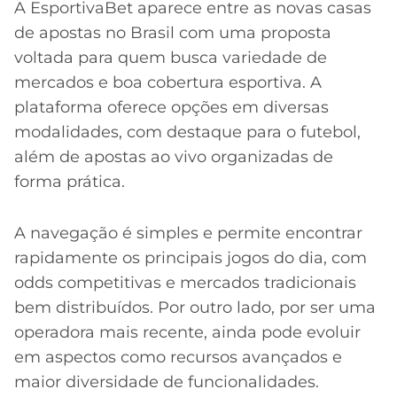
A EsportivaBet aparece entre as novas casas
de apostas no Brasil com uma proposta
voltada para quem busca variedade de
mercados e boa cobertura esportiva. A
plataforma oferece opções em diversas
modalidades, com destaque para o futebol,
além de apostas ao vivo organizadas de
forma prática.
A navegação é simples e permite encontrar
rapidamente os principais jogos do dia, com
odds competitivas e mercados tradicionais
bem distribuídos. Por outro lado, por ser uma
operadora mais recente, ainda pode evoluir
em aspectos como recursos avançados e
maior diversidade de funcionalidades.