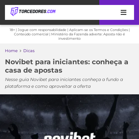
APOSTAS
18+ | Jogue com responsabilidade | Aplicam-se os Termos e Condições |
Conteúdo comercial | Ministério da Fazenda adverte: Aposta não é
investimento
ÚLTIMAS
DICAS
DE
Home
Dicas
APOSTA
COPA
Novibet para iniciantes: conheça a
DO
casa de apostas
MUNDO
MELHORES
Nesse guia Novibet para iniciantes conheça a fundo a
SITES
plataforma e como aproveitar a oferta
DE
TIMES
APOSTAS
2026
CAMPEONATOS
MEU
TIME
CÓDIGO
MÍDIA
PROMOCIONAL
BRASILEIRÃO
ESPORTIVA
BETBOOM
PALMEIRAS
SÉRIE
A