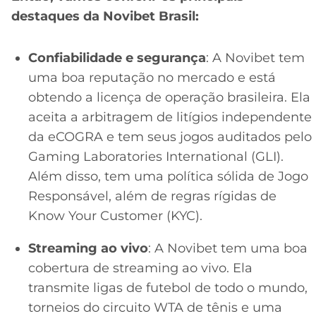
destaques da Novibet Brasil:
Confiabilidade e segurança
: A Novibet tem
uma boa reputação no mercado e está
obtendo a licença de operação brasileira. Ela
aceita a arbitragem de litígios independente
da eCOGRA e tem seus jogos auditados pelo
Gaming Laboratories International (GLI).
Além disso, tem uma política sólida de Jogo
Responsável, além de regras rígidas de
Know Your Customer (KYC).
Streaming ao vivo
: A Novibet tem uma boa
cobertura de streaming ao vivo. Ela
transmite ligas de futebol de todo o mundo,
torneios do circuito WTA de tênis e uma