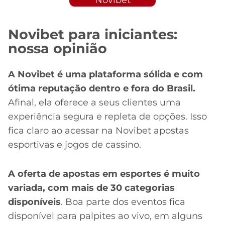
Novibet para iniciantes:
nossa opinião
A Novibet é uma plataforma sólida e com
ótima reputação dentro e fora do Brasil.
Afinal, ela oferece a seus clientes uma
experiência segura e repleta de opções. Isso
fica claro ao acessar na Novibet apostas
esportivas e jogos de cassino.
A oferta de apostas em esportes é muito
variada, com mais de 30 categorias
disponíveis
. Boa parte dos eventos fica
disponível para palpites ao vivo, em alguns