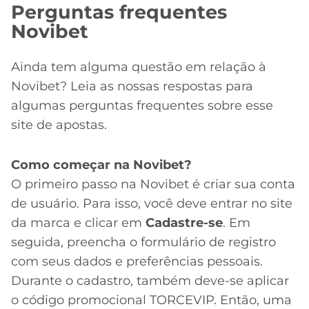
Perguntas frequentes
Novibet
Ainda tem alguma questão em relação à
Novibet? Leia as nossas respostas para
algumas perguntas frequentes sobre esse
site de apostas.
Como começar na Novibet?
O primeiro passo na Novibet é criar sua conta
de usuário. Para isso, você deve entrar no site
da marca e clicar em
Cadastre-se
. Em
seguida, preencha o formulário de registro
com seus dados e preferências pessoais.
Durante o cadastro, também deve-se aplicar
o código promocional TORCEVIP. Então, uma