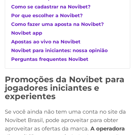
Como se cadastrar na Novibet?
Por que escolher a Novibet?
Como fazer uma aposta na Novibet?
Novibet app
Apostas ao vivo na Novibet
Novibet para iniciantes: nossa opinião
Perguntas frequentes Novibet
Promoções da Novibet para
jogadores iniciantes e
experientes
Se você ainda não tem uma conta no site da
Novibet Brasil, pode aproveitar para obter
aproveitar as ofertas da marca.
A operadora