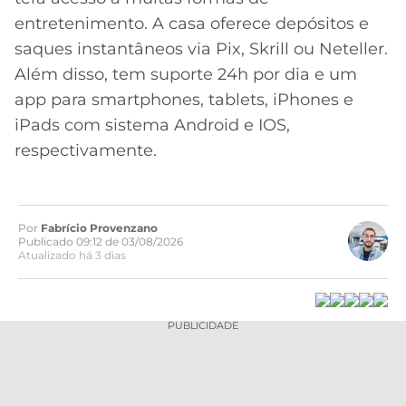
entretenimento. A casa oferece depósitos e
saques instantâneos via Pix, Skrill ou Neteller.
Além disso, tem suporte 24h por dia e um
app para smartphones, tablets, iPhones e
iPads com sistema Android e IOS,
respectivamente.
Por
Fabrício Provenzano
Publicado 09:12 de 03/08/2026
Atualizado há 3 dias
PUBLICIDADE