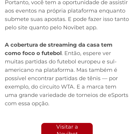
Portanto, você tem a oportunidade de assistir
aos eventos na própria plataforma enquanto
submete suas apostas. E pode fazer isso tanto
pelo site quanto pelo Novibet app.
A cobertura de streaming da casa tem
como foco o futebol
. Então, espere ver
muitas partidas do futebol europeu e sul-
americano na plataforma. Mas também é
possível encontrar partidas de tênis — por
exemplo, do circuito WTA. E a marca tem
uma grande variedade de torneios de eSports
com essa opção.
Visitar a
Novibet