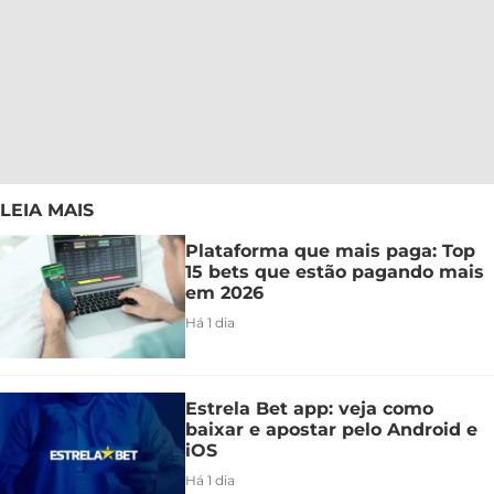
LEIA MAIS
Plataforma que mais paga: Top
15 bets que estão pagando mais
em 2026
Há 1 dia
Estrela Bet app: veja como
baixar e apostar pelo Android e
iOS
Há 1 dia