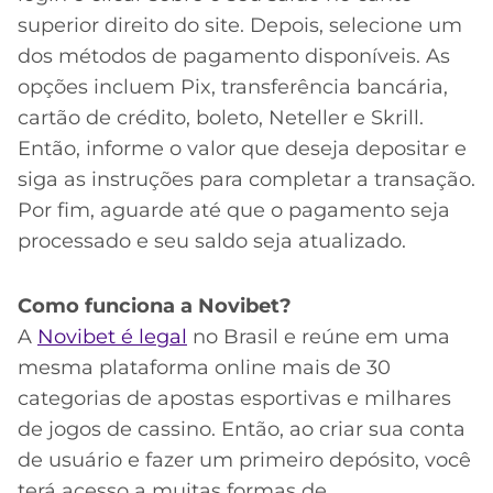
superior direito do site. Depois, selecione um
dos métodos de pagamento disponíveis. As
opções incluem Pix, transferência bancária,
cartão de crédito, boleto, Neteller e Skrill.
Então, informe o valor que deseja depositar e
siga as instruções para completar a transação.
Por fim, aguarde até que o pagamento seja
processado e seu saldo seja atualizado.
Como funciona a Novibet?
A
Novibet é legal
no Brasil e reúne em uma
mesma plataforma online mais de 30
categorias de apostas esportivas e milhares
de jogos de cassino. Então, ao criar sua conta
de usuário e fazer um primeiro depósito, você
terá acesso a muitas formas de