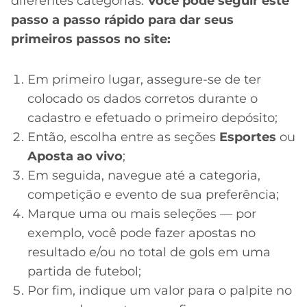
diferentes categorias.
Você pode seguir este
passo a passo rápido para dar seus
primeiros passos no site:
Em primeiro lugar, assegure-se de ter
colocado os dados corretos durante o
cadastro e efetuado o primeiro depósito;
Então, escolha entre as seções
Esportes
ou
Aposta ao vivo
;
Em seguida, navegue até a categoria,
competição e evento de sua preferência;
Marque uma ou mais seleções — por
exemplo, você pode fazer apostas no
resultado e/ou no total de gols em uma
partida de futebol;
Por fim, indique um valor para o palpite no