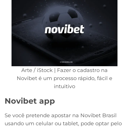
Arte / iStock | Fazer o cadastro na
Novibet é um processo rápido, fácil e
intuitivo
Novibet app
Se você pretende apostar na Novibet Brasil
usando um celular ou tablet, pode optar pelo