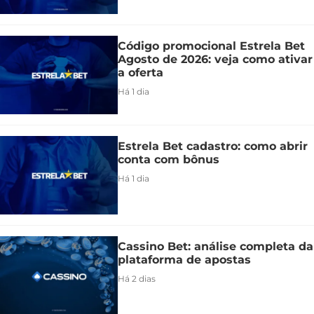
Código promocional Estrela Bet
Agosto de 2026: veja como ativar
a oferta
Há 1 dia
Estrela Bet cadastro: como abrir
conta com bônus
Há 1 dia
Cassino Bet: análise completa da
plataforma de apostas
Há 2 dias