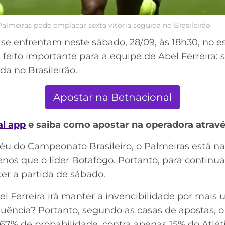
almeiras pode emplacar sexta vitória seguida no Brasileirão
se enfrentam neste sábado, 28/09, às 18h30, no e
eito importante para a equipe de Abel Ferreira: s
ida no Brasileirão.
Apostar na Betnacional
al app
e saiba como apostar na operadora atravé
féu do Campeonato Brasileiro, o Palmeiras está n
nos que o líder Botafogo. Portanto, para continua
er a partida de sábado.
el Ferreira irá manter a invencibilidade por mais
uência? Portanto, segundo as casas de apostas, o 
 67% de probabilidade, contra apenas 15% do Atlét