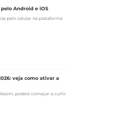
 pelo Android e iOS
as pelo celular na plataforma
026: veja como ativar a
 Assim, poderá começar a curtir