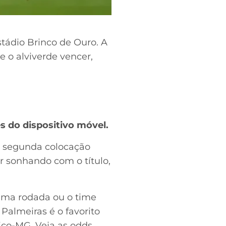
stádio Brinco de Ouro. A
e o alviverde vencer,
s do dispositivo móvel.
a segunda colocação
r sonhando com o título,
 uma rodada ou o time
Palmeiras é o favorito
ico-MG. Veja as odds