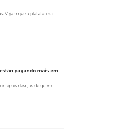
as. Veja o que a plataforma
e estão pagando mais em
rincipais desejos de quem