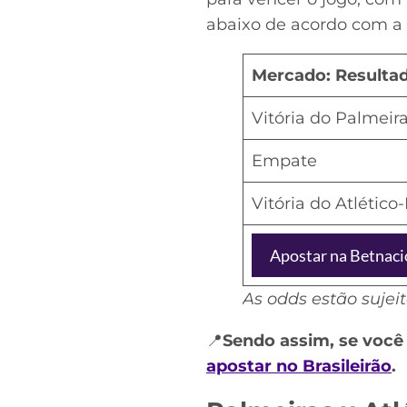
abaixo de acordo com a 
Mercado: Resultad
Vitória do Palmeir
Empate
Vitória do Atlétic
Apostar na Betnac
As odds estão sujei
📍
Sendo assim, se você 
apostar no Brasileirão
.