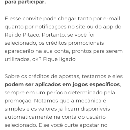
para participar.
E esse convite pode chegar tanto por e-mail
quanto por notificações no site ou do app do
Rei do Pitaco. Portanto, se você foi
selecionado, os créditos promocionais
aparecerão na sua conta, prontos para serem
utilizados, ok? Fique ligado.
Sobre os créditos de apostas, testamos e eles
podem ser aplicados em jogos específicos
,
sempre em um período determinado pela
promoção. Notamos que a mecânica é
simples e os valores já ficam disponíveis
automaticamente na conta do usuário
selecionado. E se você curte apostar no