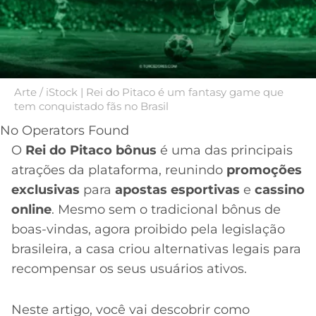
MERCADO
CÓDIGO
CORINTHIANS
DA
DE
LIBERTADORES
BOLA
INDICAÇÃO
SÃO
BET365
PAULO
COPA
PALPITES
DO
Arte / iStock | Rei do Pitaco é um fantasy game que
tem conquistado fãs no Brasil
CÓDIGO
BRASIL
SANTOS
BETANO
No Operators Found
PREMIER
O
Rei do Pitaco bônus
é uma das principais
FLAMENGO
MELHORES
LEAGUE
atrações da plataforma, reunindo
promoções
APPS
exclusivas
para
apostas esportivas
e
cassino
DE
FLUMINENSE
COPA
APOSTAS
online
. Mesmo sem o tradicional bônus de
SUL-
boas-vindas, agora proibido pela legislação
BOTAFOGO
AMERICANA
CASSINOS
brasileira, a casa criou alternativas legais para
ONLINE
recompensar os seus usuários ativos.
VASCO
LIGA
DOS
MELHORES
CAMPEÕES
INTERNACIONAL
Neste artigo, você vai descobrir como