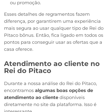
ou promoção.
Esses detalhes de regramentos fazem
diferença, por garantirem uma experiência
mais segura ao usar qualquer tipo de Rei do
Pitaco bônus. Então, fica ligado em todos os
pontos para conseguir usar as ofertas que a
casa oferece.
Atendimento ao cliente no
Rei do Pitaco
Durante a nossa análise do Rei do Pitaco,
encontramos
algumas boas opções de
atendimento ao cliente
disponíveis
diretamente no site da plataforma. Isso é
interessante.