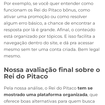
Por exemplo, se você quer entender como
funcionam os Rei do Pitaco bônus, como
ativar uma promoção ou como resolver
algum erro básico, a chance de encontrar a
resposta por lá é grande. Afinal, o conteúdo
está organizado por tópicos. E isso facilita a
navegação dentro do site, e dá pra acessar
mesmo sem ter uma conta criada. Bem legal
mesmo.
Nossa avaliação final sobre o
Rei do Pitaco
Pela nossa análise, o Rei do Pitaco
tem se
mostrado uma plataforma organizada
, que
oferece boas alternativas para quem busca