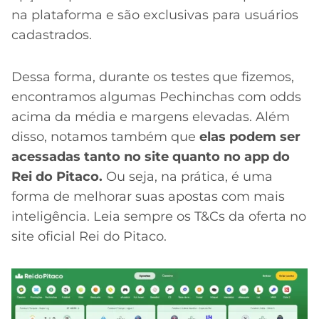
na plataforma e são exclusivas para usuários
cadastrados.
Dessa forma, durante os testes que fizemos,
encontramos algumas Pechinchas com odds
acima da média e margens elevadas. Além
disso, notamos também que
elas podem ser
acessadas tanto no site quanto no app do
Rei do Pitaco.
Ou seja, na prática, é uma
forma de melhorar suas apostas com mais
inteligência. Leia sempre os T&Cs da oferta no
site oficial Rei do Pitaco.