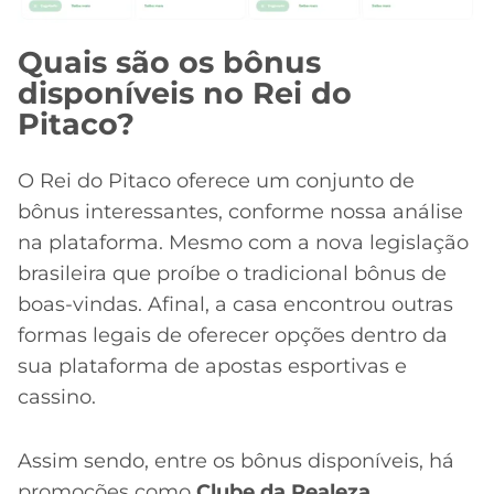
Quais são os bônus
disponíveis no Rei do
Pitaco?
O Rei do Pitaco oferece um conjunto de
bônus interessantes, conforme nossa análise
na plataforma. Mesmo com a nova legislação
brasileira que proíbe o tradicional bônus de
boas-vindas. Afinal, a casa encontrou outras
formas legais de oferecer opções dentro da
sua plataforma de apostas esportivas e
cassino.
Assim sendo, entre os bônus disponíveis, há
promoções como
Clube da Realeza,