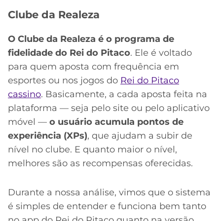
Clube da Realeza
O Clube da Realeza é o programa de
fidelidade do Rei do Pitaco
. Ele é voltado
para quem aposta com frequência em
esportes ou nos jogos do
Rei do Pitaco
cassino
. Basicamente, a cada aposta feita na
plataforma — seja pelo site ou pelo aplicativo
móvel —
o usuário acumula pontos de
experiência (XPs)
, que ajudam a subir de
nível no clube. E quanto maior o nível,
melhores são as recompensas oferecidas.
Durante a nossa análise, vimos que o sistema
é simples de entender e funciona bem tanto
no app do Rei do Pitaco quanto na versão