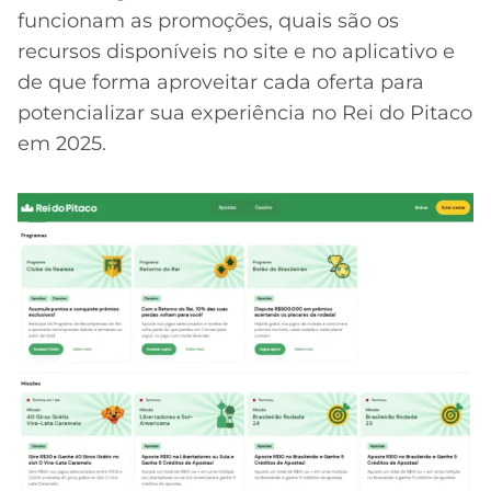
CASSINOS
funcionam as promoções, quais são os
ONLINE
LALIGA
2026
GRÊMIO
recursos disponíveis no site e no aplicativo e
de que forma aproveitar cada oferta para
ATLÉTICO
potencializar sua experiência no Rei do Pitaco
MG
em 2025.
CRUZEIRO