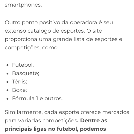
smartphones.
Outro ponto positivo da operadora é seu
extenso catálogo de esportes.
O site
proporciona uma grande lista de esportes e
competições, como:
Futebol;
Basquete;
Tênis;
Boxe;
Fórmula 1 e outros.
Similarmente, cada esporte oferece mercados
para variadas competições
. Dentre as
principais ligas no futebol, podemos