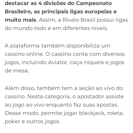
destacar as 4 divisões do Campeonato
Brasileiro, as principais ligas europeias e
muito mais
. Assim, a Rivalo Brasil possui ligas
do mundo todo e em diferentes níveis.
A plataforma também disponibiliza um
cassino online. O cassino conta com diversos
jogos, incluindo Aviator, caça-níqueis e jogos
de mesa.
Além disso, também tem a seção ao vivo do
cassino. Nesta categoria, o apostador assiste
ao jogo ao vivo enquanto faz suas apostas.
Desse modo, permite jogar blackjack, roleta,
poker e outros jogos.