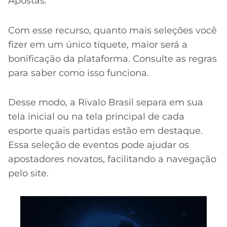
Apostas.
Com esse recurso, quanto mais seleções você
fizer em um único tíquete, maior será a
bonificação da plataforma. Consulte as regras
para saber como isso funciona.
Desse modo, a Rivalo Brasil separa em sua
tela inicial ou na tela principal de cada
esporte quais partidas estão em destaque.
Essa seleção de eventos pode ajudar os
apostadores novatos, facilitando a navegação
pelo site.