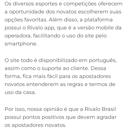
Os diversos esportes e competições oferecem
a oportunidade dos novatos escolherem suas
opções favoritas. Além disso, a plataforma
possui o Rivalo app, que é a versão mobile da
operadora, facilitando o uso do site pelo
smartphone.
O site todo é disponibilizado em português,
assim como o suporte ao cliente. Dessa
forma, fica mais fácil para os apostadores
novatos entenderem as regras e termos de
uso da casa.
Por isso, nossa opinião é que a Rivalo Brasil
possui pontos positivos que devem agradar
os apostadores novatos.