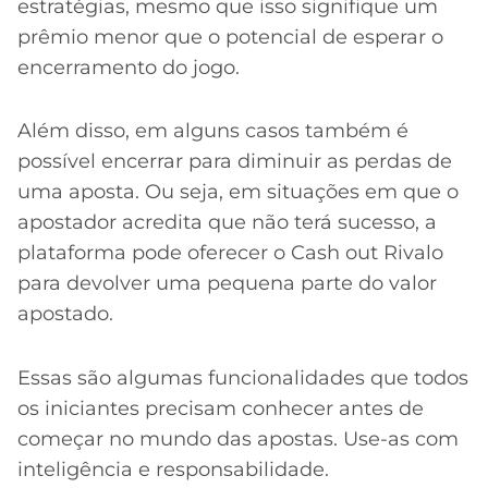
estratégias, mesmo que isso signifique um
prêmio menor que o potencial de esperar o
encerramento do jogo.
Além disso, em alguns casos também é
possível encerrar para diminuir as perdas de
uma aposta. Ou seja, em situações em que o
apostador acredita que não terá sucesso, a
plataforma pode oferecer o Cash out Rivalo
para devolver uma pequena parte do valor
apostado.
Essas são algumas funcionalidades que todos
os iniciantes precisam conhecer antes de
começar no mundo das apostas. Use-as com
inteligência e responsabilidade.