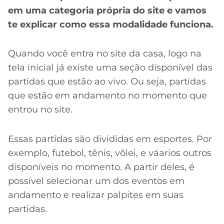
em uma categoria própria do site e vamos
te explicar como essa modalidade funciona.
Quando você entra no site da casa, logo na
tela inicial já existe uma seção disponível das
partidas que estão ao vivo. Ou seja, partidas
que estão em andamento no momento que
entrou no site.
Essas partidas são divididas em esportes. Por
exemplo, futebol, tênis, vôlei, e váarios outros
disponíveis no momento. A partir deles, é
possível selecionar um dos eventos em
andamento e realizar palpites em suas
partidas.