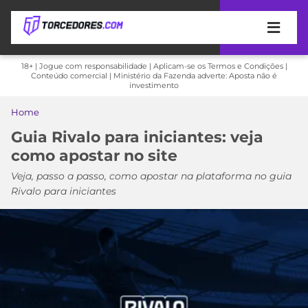
APOSTAS
18+ | Jogue com responsabilidade | Aplicam-se os Termos e Condições |
Conteúdo comercial | Ministério da Fazenda adverte: Aposta não é
investimento
ÚLTIMAS
DICAS
DE
Home
APOSTA
COPA
Guia Rivalo para iniciantes: veja
DO
como apostar no site
MUNDO
MELHORES
Veja, passo a passo, como apostar na plataforma no guia
SITES
Rivalo para iniciantes
DE
TIMES
APOSTAS
2026
CAMPEONATOS
MEU
TIME
CÓDIGO
MÍDIA
PROMOCIONAL
BRASILEIRÃO
ESPORTIVA
BETBOOM
PALMEIRAS
SÉRIE
A