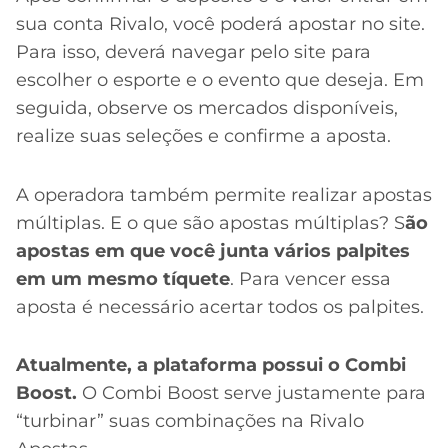
sua conta Rivalo, você poderá apostar no site.
Para isso, deverá navegar pelo site para
escolher o esporte e o evento que deseja. Em
seguida, observe os mercados disponíveis,
realize suas seleções e confirme a aposta.
A operadora também permite realizar apostas
múltiplas. E o que são apostas múltiplas? S
ão
apostas em que você junta vários palpites
em um mesmo tíquete
. Para vencer essa
aposta é necessário acertar todos os palpites.
Atualmente, a plataforma possui o Combi
Boost.
O Combi Boost serve justamente para
“turbinar” suas combinações na Rivalo