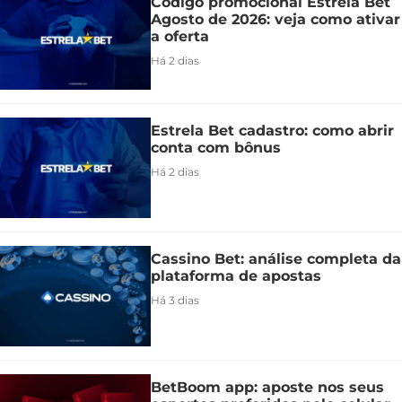
Código promocional Estrela Bet
Agosto de 2026: veja como ativar
a oferta
Há 2 dias
Estrela Bet cadastro: como abrir
conta com bônus
Há 2 dias
Cassino Bet: análise completa da
plataforma de apostas
Há 3 dias
BetBoom app: aposte nos seus