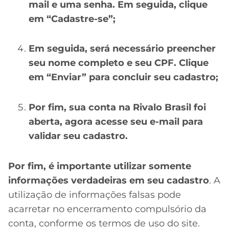
mail e uma senha. Em seguida, clique
em “Cadastre-se”;
Em seguida, será necessário preencher
seu nome completo e seu CPF. Clique
em “Enviar” para concluir seu cadastro;
Por fim, sua conta na Rivalo Brasil foi
aberta, agora acesse seu e-mail para
validar seu cadastro.
Por fim, é importante utilizar somente
informações verdadeiras em seu cadastro
. A
utilização de informações falsas pode
acarretar no encerramento compulsório da
conta, conforme os termos de uso do site.