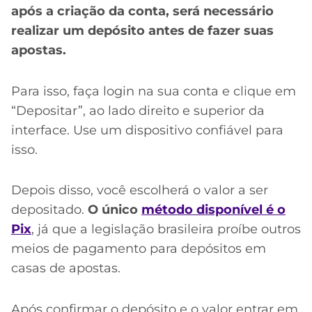
após a criação da conta, será necessário
realizar um depósito antes de fazer suas
apostas.
Para isso, faça login na sua conta e clique em
“Depositar”, ao lado direito e superior da
interface. Use um dispositivo confiável para
isso.
Depois disso, você escolherá o valor a ser
depositado.
O
único
método disponível é o
Pix
, já que a legislação brasileira proíbe outros
meios de pagamento para depósitos em
casas de apostas.
Após confirmar o depósito e o valor entrar em