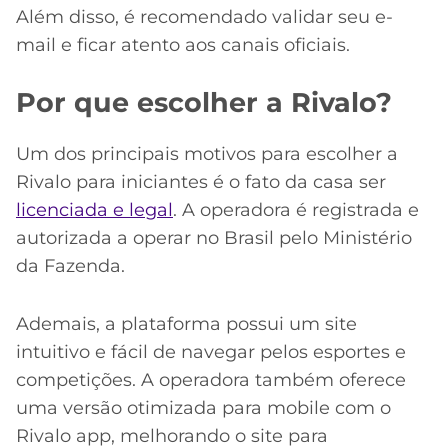
Além disso, é recomendado validar seu e-
mail e ficar atento aos canais oficiais.
Por que escolher a Rivalo?
Um dos principais motivos para escolher a
Rivalo para iniciantes é o fato da casa ser
licenciada e legal
. A operadora é registrada e
autorizada a operar no Brasil pelo Ministério
da Fazenda.
Ademais, a plataforma possui um site
intuitivo e fácil de navegar pelos esportes e
competições. A operadora também oferece
uma versão otimizada para mobile com o
Rivalo app, melhorando o site para