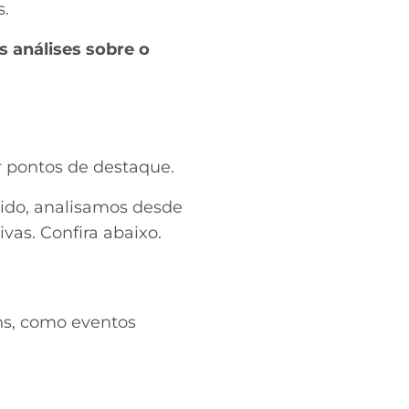
s.
s análises sobre o
r pontos de destaque.
ido, analisamos desde
vas. Confira abaixo.
ns, como eventos