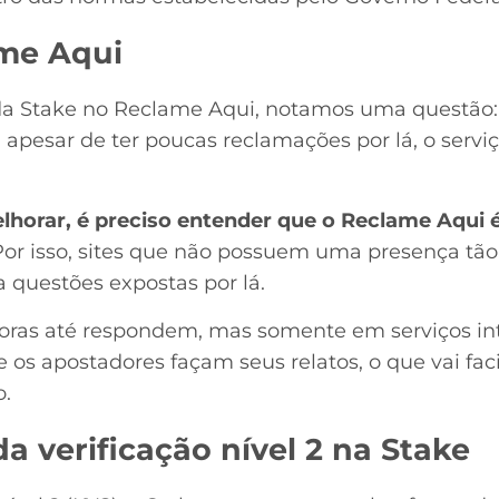
me Aqui
l da Stake no Reclame Aqui, notamos uma questão
, apesar de ter poucas reclamações por lá, o servi
elhorar, é preciso entender que o Reclame Aqui 
 Por isso, sites que não possuem uma presença tã
questões expostas por lá.
doras até respondem, mas somente em serviços in
os apostadores façam seus relatos, o que vai faci
o.
a verificação nível 2 na Stake