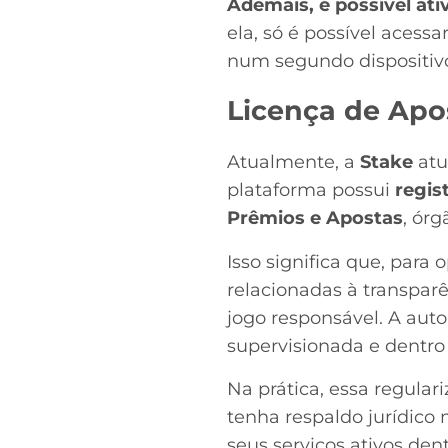
Ademais, é possível ati
ela, só é possível acess
num segundo dispositivo
Licença de Apo
Atualmente, a
Stake
atu
plataforma possui
regis
Prêmios e Apostas
, ór
Isso significa que, para
relacionadas à transparê
jogo responsável. A aut
supervisionada e dentro
Na prática, essa regular
tenha respaldo jurídico 
seus serviços ativos de