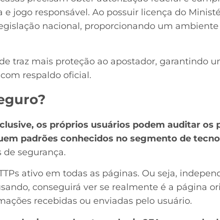
 e jogo responsável. Ao possuir licença do Minist
egislação nacional, proporcionando um ambient
ade traz mais proteção ao apostador, garantindo 
 com respaldo oficial.
seguro?
nclusive, os próprios usuários podem auditar os
eguem padrões conhecidos no segmento de tecno
s de segurança.
HTTPs ativo em todas as páginas. Ou seja, indepen
sando, conseguirá ver se realmente é a página ori
rmações recebidas ou enviadas pelo usuário.