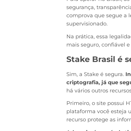
segurança, transparência
comprova que segue a l
supervisionado.
Na prática, essa legalid
mais seguro, confiável e
Stake Brasil é 
Sim, a Stake é segura.
I
criptografia, já que s
há vários outros recurso
Primeiro, o site possui 
plataforma você esteja u
recurso protege as info