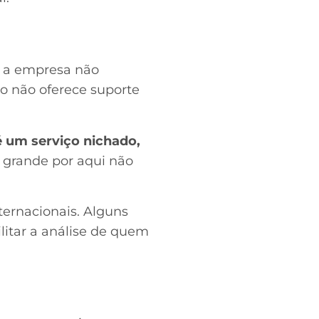
: a empresa não
ço não oferece suporte
é um serviço nichado,
o grande por aqui não
ternacionais. Alguns
litar a análise de quem