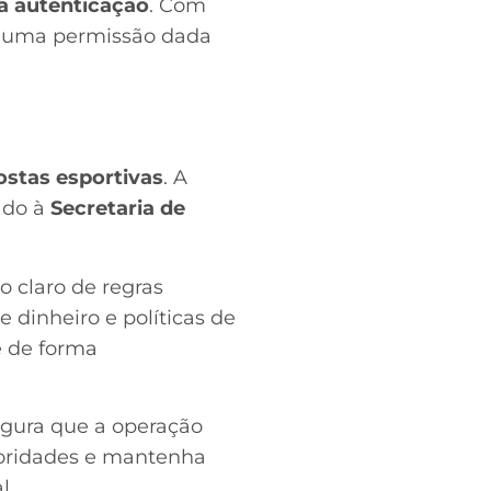
la autenticação
. Com
da, uma permissão dada
postas esportivas
. A
lado à
Secretaria de
o claro de regras
 dinheiro e políticas de
e de forma
segura que a operação
utoridades e mantenha
l.