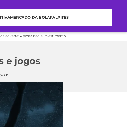
RTIVA
MERCADO DA BOLA
PALPITES
nda adverte: Aposta não é investimento
s e jogos
stas