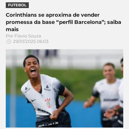
FUTEBOL
Corinthians se aproxima de vender
promessa da base “perfil Barcelona”; saiba
mais
Por
Flavio Souza
29/01/2025 06:03