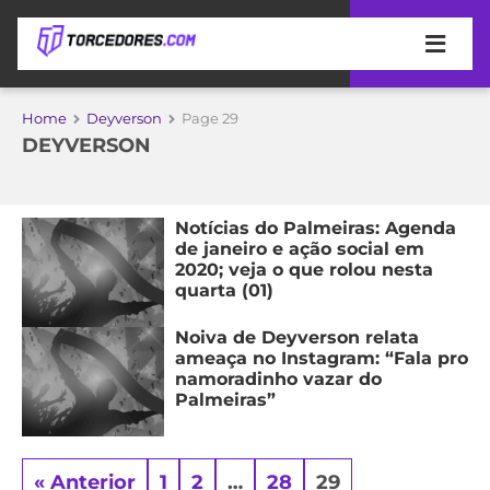
APOSTAS
Home
Deyverson
Page 29
DEYVERSON
ÚLTIMAS
DICAS
DE
APOSTA
COPA
Notícias do Palmeiras: Agenda
DO
de janeiro e ação social em
MUNDO
MELHORES
2020; veja o que rolou nesta
SITES
quarta (01)
DE
TIMES
APOSTAS
Noiva de Deyverson relata
2026
ameaça no Instagram: “Fala pro
CAMPEONATOS
MEU
namoradinho vazar do
Palmeiras”
TIME
CÓDIGO
MÍDIA
PROMOCIONAL
BRASILEIRÃO
ESPORTIVA
BETBOOM
PALMEIRAS
SÉRIE
« Anterior
1
2
…
28
29
A