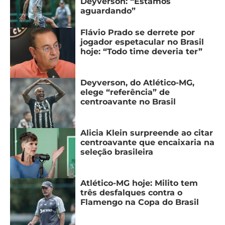
Deyverson: “Estamos
aguardando”
Flávio Prado se derrete por
jogador espetacular no Brasil
hoje: “Todo time deveria ter”
Deyverson, do Atlético-MG,
elege “referência” de
centroavante no Brasil
Alicia Klein surpreende ao citar
centroavante que encaixaria na
seleção brasileira
Atlético-MG hoje: Milito tem
três desfalques contra o
Flamengo na Copa do Brasil