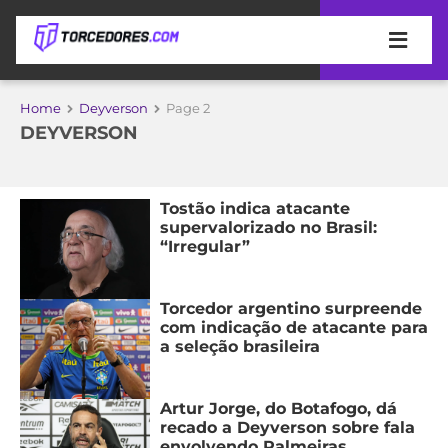
APOSTAS
Home
Deyverson
Page 2
DEYVERSON
ÚLTIMAS
DICAS
DE
APOSTA
COPA
Tostão indica atacante
DO
supervalorizado no Brasil:
MUNDO
MELHORES
“Irregular”
SITES
DE
TIMES
APOSTAS
Torcedor argentino surpreende
2026
com indicação de atacante para
CAMPEONATOS
MEU
a seleção brasileira
TIME
CÓDIGO
MÍDIA
PROMOCIONAL
BRASILEIRÃO
Artur Jorge, do Botafogo, dá
ESPORTIVA
BETBOOM
PALMEIRAS
SÉRIE
recado a Deyverson sobre fala
A
envolvendo Palmeiras