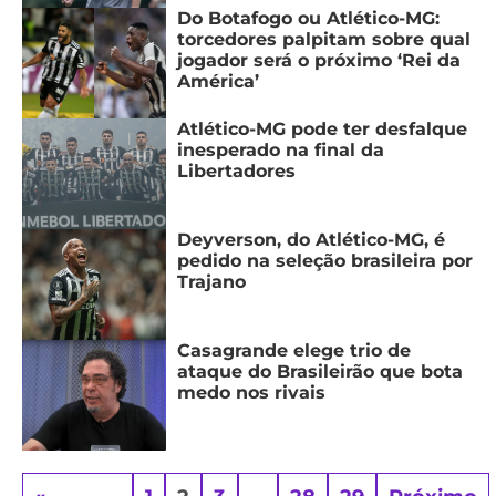
Do Botafogo ou Atlético-MG:
torcedores palpitam sobre qual
jogador será o próximo ‘Rei da
América’
Atlético-MG pode ter desfalque
inesperado na final da
Libertadores
Deyverson, do Atlético-MG, é
pedido na seleção brasileira por
Trajano
Casagrande elege trio de
ataque do Brasileirão que bota
medo nos rivais