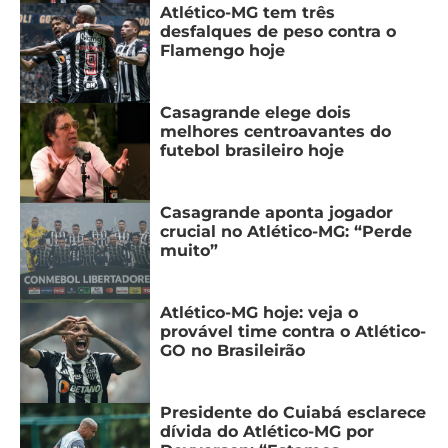
CASSINOS
Atlético-MG tem três
ONLINE
desfalques de peso contra o
LALIGA
2026
GRÊMIO
Flamengo hoje
ATLÉTICO
Casagrande elege dois
MG
melhores centroavantes do
futebol brasileiro hoje
CRUZEIRO
Casagrande aponta jogador
crucial no Atlético-MG: “Perde
muito”
Atlético-MG hoje: veja o
provável time contra o Atlético-
GO no Brasileirão
Presidente do Cuiabá esclarece
dívida do Atlético-MG por