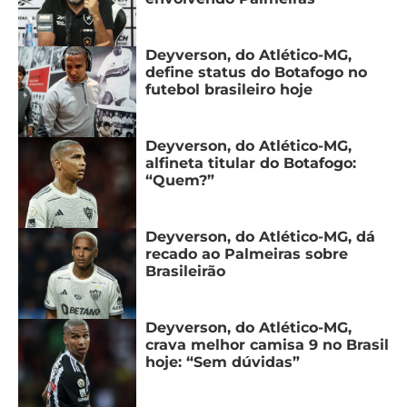
MERCADO
CÓDIGO
CORINTHIANS
DA
DE
LIBERTADORES
Deyverson, do Atlético-MG,
BOLA
INDICAÇÃO
define status do Botafogo no
SÃO
BET365
futebol brasileiro hoje
PAULO
COPA
PALPITES
DO
CÓDIGO
BRASIL
Deyverson, do Atlético-MG,
SANTOS
BETANO
alfineta titular do Botafogo:
“Quem?”
PREMIER
FLAMENGO
MELHORES
LEAGUE
APPS
Deyverson, do Atlético-MG, dá
DE
FLUMINENSE
recado ao Palmeiras sobre
COPA
APOSTAS
Brasileirão
SUL-
BOTAFOGO
AMERICANA
CASSINOS
Deyverson, do Atlético-MG,
ONLINE
crava melhor camisa 9 no Brasil
VASCO
LIGA
hoje: “Sem dúvidas”
DOS
MELHORES
CAMPEÕES
INTERNACIONAL