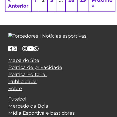
«
1
2
3
…
28
29
Próximo
Anterior
»
Mapa do Site
Política de privacidade
Política Editorial
Publicidade
Sobre
Futebol
Mercado da Bola
Mídia Esportiva e bastidores