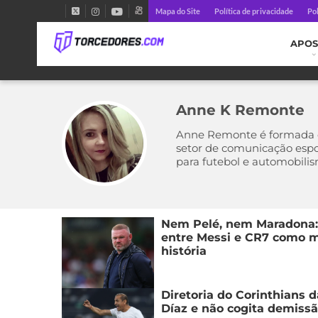
Mapa do Site
Política de privacidade
Pol
APOS
Anne K Remonte
Anne Remonte é formada em
setor de comunicação espo
para futebol e automobilis
Nem Pelé, nem Maradona:
entre Messi e CR7 como m
história
Diretoria do Corinthians 
Díaz e não cogita demiss