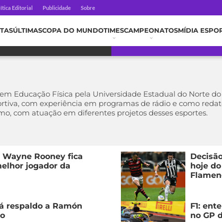
ítica Editorial
Publicidade
Sobre
TAS
ÚLTIMAS
COPA DO MUNDO
TIMES
CAMPEONATOS
MÍDIA ESPO
 Educação Física pela Universidade Estadual do Norte do 
rtiva, com experiência em programas de rádio e como redato
mo, com atuação em diferentes projetos desses esportes.
 Wayne Rooney fica
Decisão
elhor jogador da
hoje do
Flameng
dá respaldo a Ramón
F1: ent
ão
no GP d