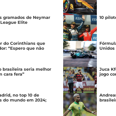
aos gramados de Neymar
10 pilo
League Elite
r do Corinthians que
Fórmula
dor: “Espero que não
Unidos 
 brasileira seria melhor
Juca Kf
 cara fera”
jogo co
adrid, no top 10 de
Andreas
s do mundo em 2024;
brasile