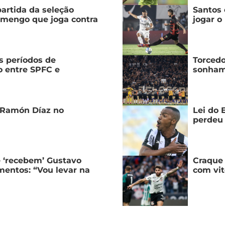
artida da seleção
Santos 
lamengo que joga contra
jogar o
s períodos de
Torcedo
o entre SPFC e
sonham
 Ramón Díaz no
Lei do 
perdeu 
 ‘recebem’ Gustavo
Craque 
mentos: “Vou levar na
com vit