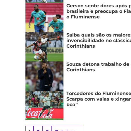
Gerson sente dores após p
brasileira e preocupa o F
o Fluminense
Saiba quais são os maiore
invencibilidade no clássic
Corinthians
Souza detona trabalho de
Corinthians
Torcedores do Fluminense
Scarpa com vaias e xinga
boa”