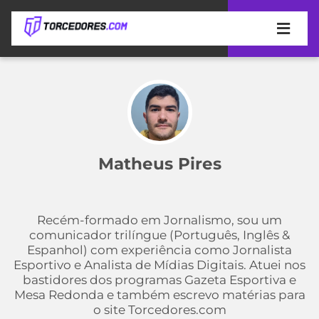
APOSTAS
ÚLTIMAS
DICAS
DE
APOSTA
COPA
DO
Matheus Pires
MUNDO
MELHORES
SITES
DE
TIMES
APOSTAS
Recém-formado em Jornalismo, sou um
2026
comunicador trilíngue (Português, Inglês &
CAMPEONATOS
MEU
Espanhol) com experiência como Jornalista
TIME
Esportivo e Analista de Mídias Digitais. Atuei nos
CÓDIGO
bastidores dos programas Gazeta Esportiva e
MÍDIA
PROMOCIONAL
BRASILEIRÃO
Mesa Redonda e também escrevo matérias para
ESPORTIVA
BETBOOM
PALMEIRAS
SÉRIE
o site Torcedores.com
A