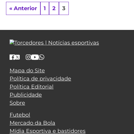
CASSINOS
ONLINE
« Anterior
1
2
3
LALIGA
2026
GRÊMIO
ATLÉTICO
MG
CRUZEIRO
Mapa do Site
Política de privacidade
Política Editorial
Publicidade
Sobre
Futebol
Mercado da Bola
Mídia Esportiva e bastidores