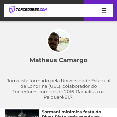
APOSTAS
ÚLTIMAS
DICAS
DE
APOSTA
COPA
DO
Matheus Camargo
MUNDO
MELHORES
SITES
DE
TIMES
APOSTAS
Jornalista formado pela Universidade Estadual
2026
de Londrina (UEL), colaborador do
CAMPEONATOS
MEU
Torcedores.com desde 2016. Radialista na
TIME
Paiquerê 91,7.
CÓDIGO
MÍDIA
PROMOCIONAL
BRASILEIRÃO
ESPORTIVA
BETBOOM
PALMEIRAS
SÉRIE
Sormani minimiza festa do
A
River Plate após queda na