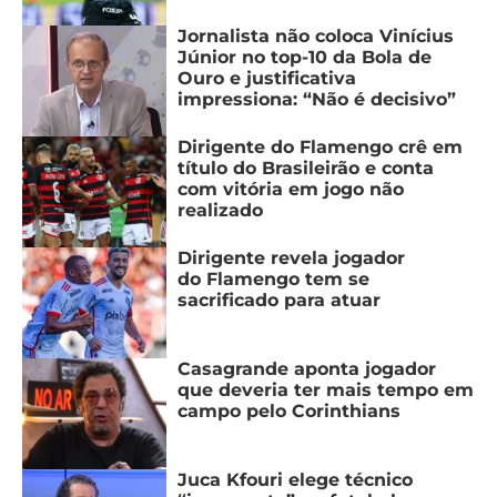
CASSINOS
ONLINE
Jornalista não coloca Vinícius
LALIGA
2026
GRÊMIO
Júnior no top-10 da Bola de
Ouro e justificativa
impressiona: “Não é decisivo”
ATLÉTICO
MG
Dirigente do Flamengo crê em
título do Brasileirão e conta
com vitória em jogo não
CRUZEIRO
realizado
Dirigente revela jogador
do Flamengo tem se
sacrificado para atuar
Casagrande aponta jogador
que deveria ter mais tempo em
campo pelo Corinthians
Juca Kfouri elege técnico