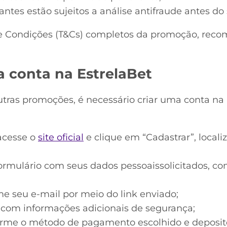
antes estão sujeitos a análise antifraude antes do
 e Condições (T&Cs) completos da promoção, reco
 conta na EstrelaBet
utras promoções, é necessário criar uma conta na E
acesse o
site oficial
e clique em “Cadastrar”, locali
ormulário com seus dados pessoaissolicitados, c
me seu e-mail por meio do link enviado;
 com informações adicionais de segurança;
forme o método de pagamento escolhido e deposite