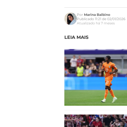
Por
Marina Balbino
Publicado 11:21 de 02/01/2026
Atualizado há 7 meses
LEIA MAIS