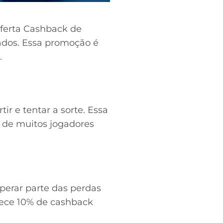
ferta Cashback de
nados. Essa promoção é
.
ir e tentar a sorte. Essa
 de muitos jogadores
perar parte das perdas
rece 10% de cashback