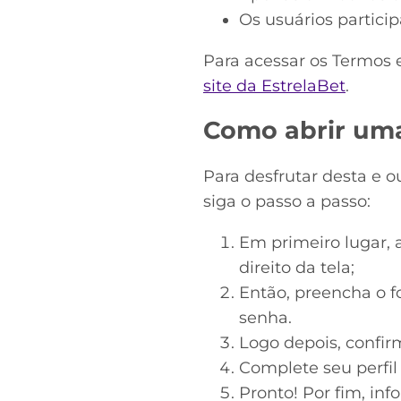
Os usuários particip
Para acessar os Termos
site da EstrelaBet
.
Como abrir uma
Para desfrutar desta e o
siga o passo a passo:
Em primeiro lugar, 
direito da tela;
Então, preencha o f
senha.
Logo depois, confir
Complete seu perfil
Pronto! Por fim, in