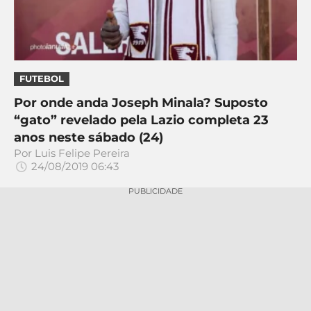
MERCADO
CÓDIGO
CORINTHIANS
DA
DE
LIBERTADORES
BOLA
INDICAÇÃO
SÃO
BET365
PAULO
COPA
FUTEBOL
PALPITES
DO
Por onde anda Joseph Minala? Suposto
CÓDIGO
BRASIL
SANTOS
“gato” revelado pela Lazio completa 23
BETANO
anos neste sábado (24)
PREMIER
FLAMENGO
Por
Luis Felipe Pereira
MELHORES
LEAGUE
24/08/2019 06:43
APPS
DE
FLUMINENSE
PUBLICIDADE
COPA
APOSTAS
SUL-
BOTAFOGO
AMERICANA
CASSINOS
ONLINE
VASCO
LIGA
DOS
MELHORES
CAMPEÕES
INTERNACIONAL