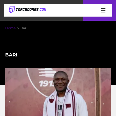
APOSTAS
Home
Bari
ÚLTIMAS
DICAS
DE
APOSTA
COPA
BARI
DO
MUNDO
MELHORES
SITES
DE
TIMES
APOSTAS
2026
CAMPEONATOS
MEU
TIME
CÓDIGO
MÍDIA
PROMOCIONAL
BRASILEIRÃO
ESPORTIVA
BETBOOM
PALMEIRAS
SÉRIE
A