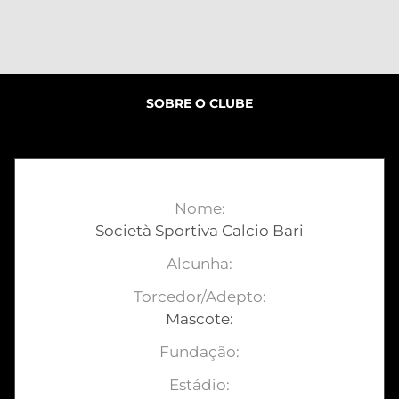
CASSINOS
ONLINE
LALIGA
2026
GRÊMIO
ATLÉTICO
SOBRE O CLUBE
MG
CRUZEIRO
Nome:
Società Sportiva Calcio Bari
Alcunha:
Torcedor/Adepto:
Mascote:
Fundação:
Estádio: