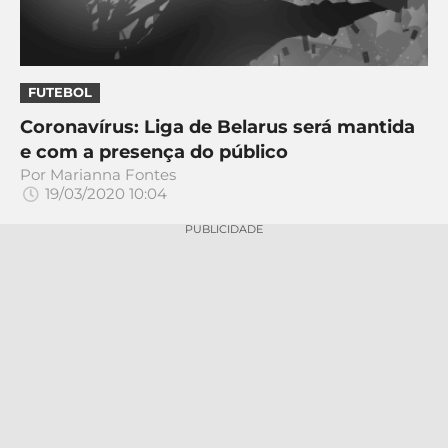
CASSINOS
ONLINE
LALIGA
2026
GRÊMIO
FUTEBOL
ATLÉTICO
MG
Coronavírus: Liga de Belarus será mantida
e com a presença do público
Por
Marianna Fontes
CRUZEIRO
19/03/2020 10:04
PUBLICIDADE