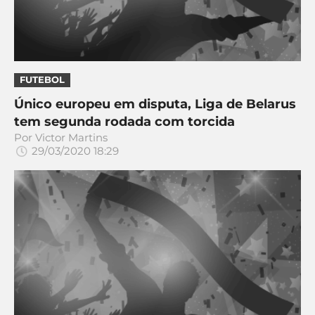
MERCADO
CÓDIGO
CORINTHIANS
DA
DE
LIBERTADORES
BOLA
INDICAÇÃO
SÃO
BET365
PAULO
COPA
FUTEBOL
PALPITES
DO
Único europeu em disputa, Liga de Belarus
CÓDIGO
BRASIL
SANTOS
tem segunda rodada com torcida
BETANO
Por
Victor Martins
PREMIER
29/03/2020 18:29
FLAMENGO
MELHORES
LEAGUE
APPS
DE
FLUMINENSE
COPA
APOSTAS
SUL-
BOTAFOGO
AMERICANA
CASSINOS
ONLINE
VASCO
LIGA
DOS
MELHORES
CAMPEÕES
INTERNACIONAL