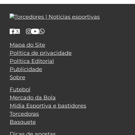
Mapa do Site
Política de privacidade
Política Editorial
Publicidade
Sobre
Futebol
Mercado da Bola
Mídia Esportiva e bastidores
Torcedoras
Basquete
Dicas de apostas