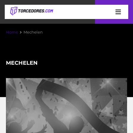
APOSTAS
Home
Mechelen
ÚLTIMAS
DICAS
DE
APOSTA
COPA
MECHELEN
DO
MUNDO
MELHORES
SITES
DE
TIMES
APOSTAS
2026
CAMPEONATOS
MEU
TIME
CÓDIGO
MÍDIA
PROMOCIONAL
BRASILEIRÃO
ESPORTIVA
BETBOOM
PALMEIRAS
SÉRIE
A