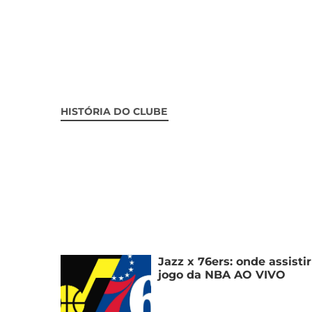
HISTÓRIA DO CLUBE
Jazz x 76ers: onde assistir
jogo da NBA AO VIVO