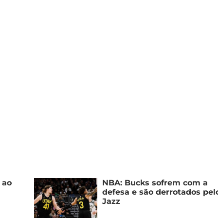
 ao
NBA: Bucks sofrem com a
defesa e são derrotados pel
Jazz