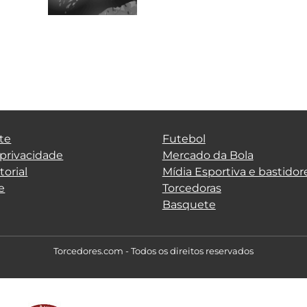
te
Futebol
 privacidade
Mercado da Bola
torial
Mídia Esportiva e bastidor
e
Torcedoras
Basquete
Torcedores.com - Todos os direitos reservados