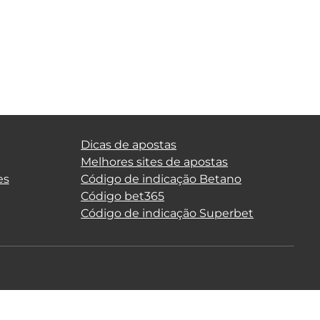
Dicas de apostas
Melhores sites de apostas
es
Código de indicação Betano
Código bet365
Código de indicação Superbet