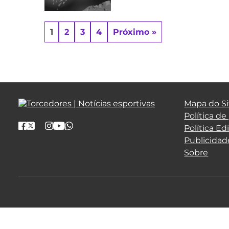
1
2
3
4
Próximo »
Mapa do Si
Política de
Política Edi
Publicidad
Sobre