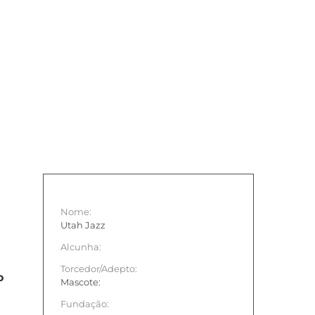
Nome:
Utah Jazz
Alcunha:
Torcedor/Adepto:
o
Mascote:
Fundação: