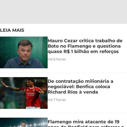
LEIA MAIS
Mauro Cezar critica trabalho de
Boto no Flamengo e questiona
quase R$ 1 bilhão em reforços
Há 6 horas
De contratação milionária a
negociável: Benfica coloca
Richard Ríos à venda
Há 7 horas
Flamengo mira atacante de 19