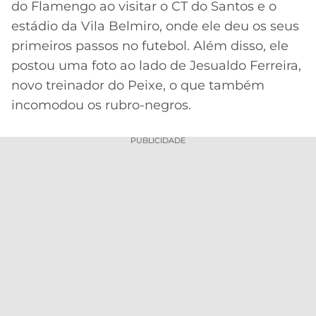
do Flamengo ao visitar o CT do Santos e o
MERCADO
CÓDIGO
CORINTHIANS
estádio da Vila Belmiro, onde ele deu os seus
DA
DE
LIBERTADORES
primeiros passos no futebol. Além disso, ele
BOLA
INDICAÇÃO
SÃO
postou uma foto ao lado de Jesualdo Ferreira,
BET365
PAULO
COPA
novo treinador do Peixe, o que também
PALPITES
DO
incomodou os rubro-negros.
CÓDIGO
BRASIL
SANTOS
BETANO
PUBLICIDADE
PREMIER
FLAMENGO
MELHORES
LEAGUE
APPS
DE
FLUMINENSE
COPA
APOSTAS
SUL-
BOTAFOGO
AMERICANA
CASSINOS
ONLINE
VASCO
LIGA
DOS
MELHORES
CAMPEÕES
INTERNACIONAL