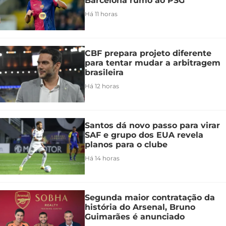
Barcelona rumo ao PSG
Há 11 horas
CBF prepara projeto diferente
para tentar mudar a arbitragem
brasileira
Há 12 horas
Santos dá novo passo para virar
SAF e grupo dos EUA revela
planos para o clube
Há 14 horas
Segunda maior contratação da
história do Arsenal, Bruno
Guimarães é anunciado