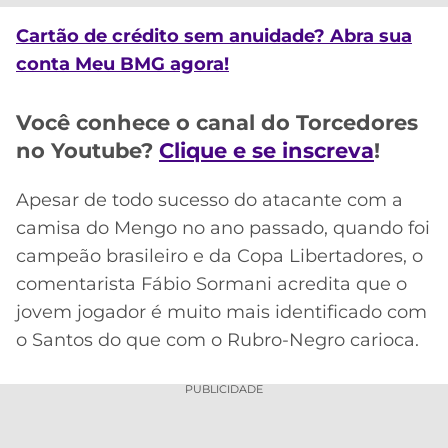
CASSINOS
ONLINE
LALIGA
Cartão de crédito sem anuidade? Abra sua
2026
GRÊMIO
conta Meu BMG agora!
ATLÉTICO
Você conhece o canal do Torcedores
MG
no Youtube?
Clique e se inscreva
!
CRUZEIRO
Apesar de todo sucesso do atacante com a
camisa do Mengo no ano passado, quando foi
campeão brasileiro e da Copa Libertadores, o
comentarista Fábio Sormani acredita que o
jovem jogador é muito mais identificado com
o Santos do que com o Rubro-Negro carioca.
PUBLICIDADE