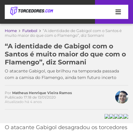
APOSTAS
Home
Futebol
“A identidade de Gabigol com o Santos é
muito maior do que com o Flamengo”, diz Sormani
ÚLTIMAS
DICAS
“A identidade de Gabigol com o
DE
Santos é muito maior do que com o
APOSTA
COPA
Flamengo”, diz Sormani
DO
MUNDO
MELHORES
O atacante Gabigol, que brilhou na temporada passada
SITES
com a camisa do Flamengo, ainda tem futuro incerto
DE
TIMES
APOSTAS
Por
Matheus Henrique Vieira Ramos
2026
Publicado 17:18 de 13/01/2020
Atualizado há 4 anos
CAMPEONATOS
MEU
TIME
CÓDIGO
MÍDIA
PROMOCIONAL
BRASILEIRÃO
ESPORTIVA
BETBOOM
PALMEIRAS
SÉRIE
O atacante Gabigol desagradou os torcedores
A