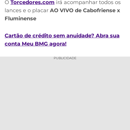
CASSINOS
O
Torcedores.com
irá acompanhar todos os
ONLINE
LALIGA
lances e o placar
AO VIVO de Cabofriense x
2026
GRÊMIO
Fluminense
ATLÉTICO
Cartão de crédito sem anuidade? Abra sua
MG
conta Meu BMG agora!
CRUZEIRO
PUBLICIDADE