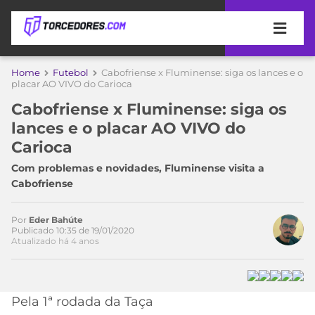
APOSTAS
Home
Futebol
Cabofriense x Fluminense: siga os lances e o
placar AO VIVO do Carioca
ÚLTIMAS
DICAS
Cabofriense x Fluminense: siga os
DE
lances e o placar AO VIVO do
APOSTA
COPA
Carioca
DO
MUNDO
MELHORES
Com problemas e novidades, Fluminense visita a
SITES
Cabofriense
DE
TIMES
APOSTAS
Por
Eder Bahúte
2026
Publicado 10:35 de 19/01/2020
Atualizado há 4 anos
CAMPEONATOS
MEU
TIME
CÓDIGO
MÍDIA
PROMOCIONAL
BRASILEIRÃO
ESPORTIVA
BETBOOM
PALMEIRAS
SÉRIE
Pela 1ª rodada da Taça
A