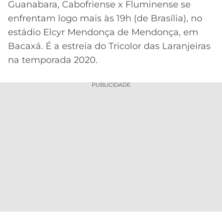
Guanabara, Cabofriense x Fluminense se
Acesse o perfil do autor
MERCADO
CÓDIGO
CORINTHIANS
enfrentam logo mais às 19h (de Brasília), no
no Twitter
DA
DE
LIBERTADORES
estádio Elcyr Mendonça de Mendonça, em
BOLA
INDICAÇÃO
SÃO
Bacaxá. É a estreia do Tricolor das Laranjeiras
BET365
PAULO
COPA
na temporada 2020.
PALPITES
DO
CÓDIGO
BRASIL
SANTOS
PUBLICIDADE
BETANO
PREMIER
FLAMENGO
MELHORES
LEAGUE
APPS
DE
FLUMINENSE
COPA
APOSTAS
SUL-
BOTAFOGO
AMERICANA
CASSINOS
ONLINE
VASCO
LIGA
DOS
MELHORES
CAMPEÕES
INTERNACIONAL