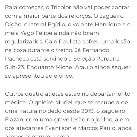
CASSINOS
ONLINE
Para começar, o Tricolor não vai poder contar
LALIGA
2026
GRÊMIO
com a maior parte dos reforços. O zagueiro
Digão, o lateral Egídio, o volante Henrique e o
ATLÉTICO
meia Yago Felipe ainda não foram
MG
regularizados. Caio Paulista sofreu uma lesão
na coxa durante o treino. Já Fernando
CRUZEIRO
Pacheco está servindo a Seleção Peruana
Sub-23. Enquanto Michel Araujo ainda sequer
se apresentou ao elenco.
Outros quatro atletas estão no departamento
médico. O goleiro Muriel, que se recupera de
uma fratura no dedo desde 2019, o zagueiro
Frazan, com uma grave lesão no joelho, além
dos atacantes Evanilson e Marcos Paulo, após
ambos sentirem a coxa.