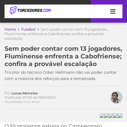
APOSTAS
Home
Futebol
Sem poder contar com 13 jogadores,
Acesse o perfil do autor
Fluminense enfrenta a Cabofriense; confira a provável
escalação
ÚLTIMAS
DICAS
no Twitter
DE
Sem poder contar com 13 jogadores,
APOSTA
COPA
Fluminense enfrenta a Cabofriense;
DO
confira a provável escalação
MUNDO
MELHORES
Tricolor do técnico Odair Hellmann não vai poder contar
SITES
com a maioria dos reforços para a temporada
DE
TIMES
APOSTAS
2026
Por
Lucas Meireles
Publicado 07:00 de 19/01/2020
CAMPEONATOS
MEU
Atualizado há 2 anos
TIME
CÓDIGO
MÍDIA
PROMOCIONAL
BRASILEIRÃO
ESPORTIVA
BETBOOM
PALMEIRAS
SÉRIE
O Fluminense estreia no Campeonato
A