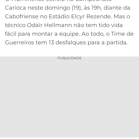
Carioca neste domingo (19), às 19h, diante da
MERCADO
CÓDIGO
CORINTHIANS
Cabofriense no Estádio Elcyr Rezende. Mas o
DA
DE
LIBERTADORES
BOLA
INDICAÇÃO
técnico Odair Hellmann não tem tido vida
SÃO
BET365
fácil para montar a equipe. Ao todo, o Time de
PAULO
COPA
PALPITES
DO
Guerreiros tem 13 desfalques para a partida.
CÓDIGO
BRASIL
SANTOS
BETANO
PUBLICIDADE
PREMIER
FLAMENGO
MELHORES
LEAGUE
APPS
DE
FLUMINENSE
COPA
APOSTAS
SUL-
BOTAFOGO
AMERICANA
CASSINOS
ONLINE
VASCO
LIGA
DOS
MELHORES
CAMPEÕES
INTERNACIONAL