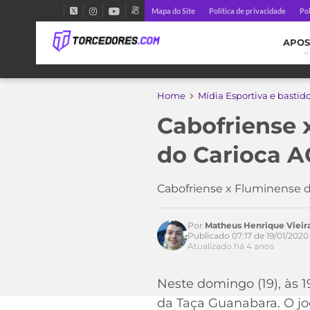
Mapa do Site
Política de privacidade
Pol
APOS
Home
Mídia Esportiva e bastid
Cabofriense 
do Carioca A
Cabofriense x Fluminense d
Por
Matheus Henrique Viei
Publicado 07:17 de 19/01/2020
Atualizado há 4 anos
Neste domingo (19), às 1
da Taça Guanabara. O j