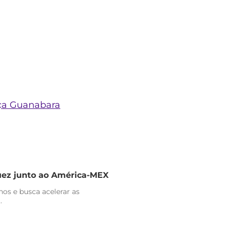
aça Guanabara
uez junto ao América-MEX
nos e busca acelerar as
.