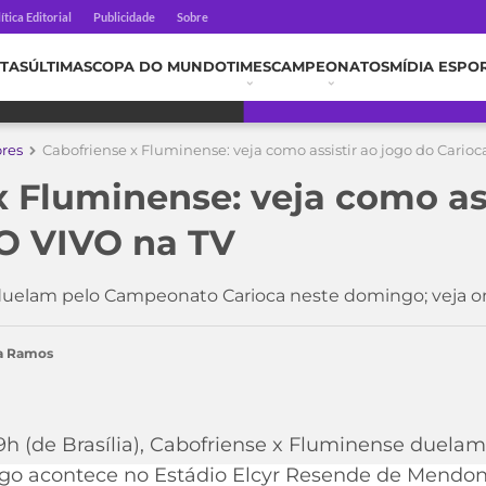
ítica Editorial
Publicidade
Sobre
TAS
ÚLTIMAS
COPA DO MUNDO
TIMES
CAMPEONATOS
MÍDIA ESPO
ores
Cabofriense x Fluminense: veja como assistir ao jogo do Cario
x Fluminense: veja como ass
O VIVO na TV
uelam pelo Campeonato Carioca neste domingo; veja on
ra Ramos
9h (de Brasília), Cabofriense x Fluminense duela
ogo acontece no Estádio Elcyr Resende de Mendo