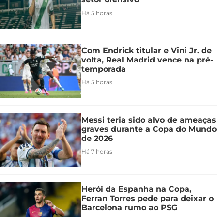
Há 5 horas
Com Endrick titular e Vini Jr. de
volta, Real Madrid vence na pré-
temporada
Há 5 horas
Messi teria sido alvo de ameaças
graves durante a Copa do Mundo
de 2026
Há 7 horas
Herói da Espanha na Copa,
Ferran Torres pede para deixar o
Barcelona rumo ao PSG