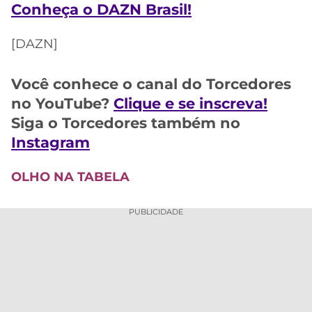
CASSINOS
Conheça o DAZN Brasil!
ONLINE
LALIGA
2026
GRÊMIO
[DAZN]
ATLÉTICO
Você conhece o canal do Torcedores
MG
no YouTube?
Clique e se inscreva!
Siga o Torcedores também no
CRUZEIRO
Instagram
OLHO NA TABELA
PUBLICIDADE