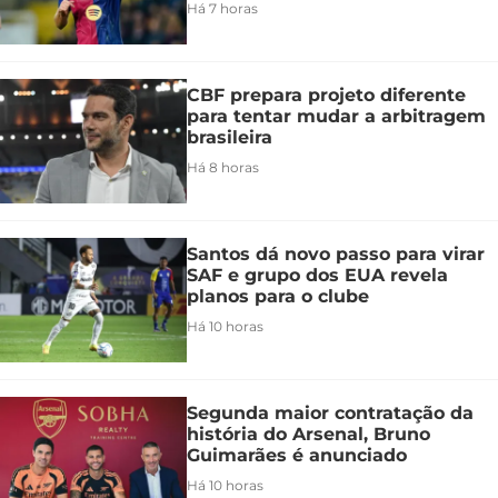
Há 7 horas
CBF prepara projeto diferente
para tentar mudar a arbitragem
brasileira
Há 8 horas
Santos dá novo passo para virar
SAF e grupo dos EUA revela
planos para o clube
Há 10 horas
Segunda maior contratação da
história do Arsenal, Bruno
Guimarães é anunciado
Há 10 horas