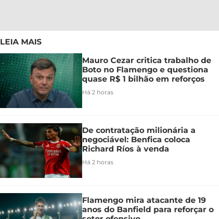
LEIA MAIS
Mauro Cezar critica trabalho de
Boto no Flamengo e questiona
quase R$ 1 bilhão em reforços
Há 2 horas
De contratação milionária a
negociável: Benfica coloca
Richard Ríos à venda
Há 2 horas
Flamengo mira atacante de 19
anos do Banfield para reforçar o
setor ofensivo