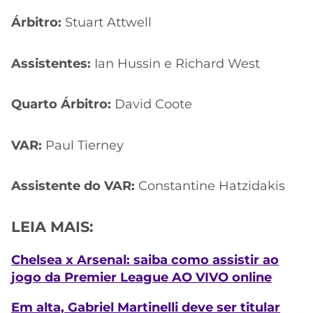
Árbitro:
Stuart Attwell
Assistentes:
Ian Hussin e Richard West
Quarto Árbitro:
David Coote
VAR:
Paul Tierney
Assistente do VAR:
Constantine Hatzidakis
LEIA MAIS:
Chelsea x Arsenal: saiba como assistir ao
jogo da Premier League AO VIVO online
Em alta, Gabriel Martinelli deve ser titular