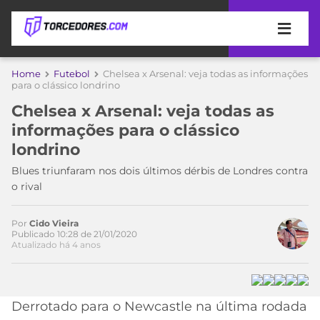
APOSTAS
Home
Futebol
Chelsea x Arsenal: veja todas as informações
para o clássico londrino
ÚLTIMAS
DICAS
Chelsea x Arsenal: veja todas as
DE
informações para o clássico
APOSTA
COPA
londrino
DO
MUNDO
MELHORES
Blues triunfaram nos dois últimos dérbis de Londres contra
SITES
o rival
DE
TIMES
APOSTAS
Por
Cido Vieira
2026
Publicado 10:28 de 21/01/2020
Atualizado há 4 anos
CAMPEONATOS
MEU
TIME
CÓDIGO
MÍDIA
PROMOCIONAL
BRASILEIRÃO
Acesse o perfil do autor
ESPORTIVA
BETBOOM
PALMEIRAS
SÉRIE
Derrotado para o Newcastle na última rodada
no Twitter
A