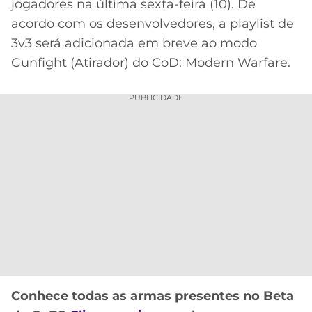
jogadores na última sexta-feira (10). De
MERCADO
CÓDIGO
CORINTHIANS
acordo com os desenvolvedores, a playlist de
DA
DE
LIBERTADORES
3v3 será adicionada em breve ao modo
BOLA
INDICAÇÃO
SÃO
Gunfight (Atirador) do CoD: Modern Warfare.
BET365
PAULO
COPA
PALPITES
DO
PUBLICIDADE
CÓDIGO
BRASIL
SANTOS
BETANO
PREMIER
FLAMENGO
MELHORES
LEAGUE
APPS
DE
FLUMINENSE
COPA
APOSTAS
SUL-
BOTAFOGO
AMERICANA
CASSINOS
ONLINE
VASCO
LIGA
DOS
Conhece todas as armas presentes no Beta
MELHORES
CAMPEÕES
INTERNACIONAL