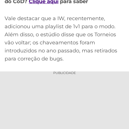
CASSINOS
do CoD?
Clique aqui
para saber
ONLINE
LALIGA
2026
GRÊMIO
Vale destacar que a IW, recentemente,
adicionou uma playlist de 1v1 para o modo.
ATLÉTICO
Além disso, o estúdio disse que os Torneios
MG
vão voltar; os chaveamentos foram
introduzidos no ano passado, mas retirados
CRUZEIRO
para correção de bugs.
PUBLICIDADE