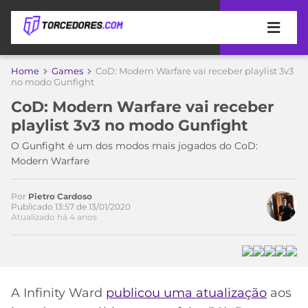
APOSTAS
Home
Games
CoD: Modern Warfare vai receber playlist 3v3
Acesse o perfil do autor
no modo Gunfight
ÚLTIMAS
DICAS
no Twitter
CoD: Modern Warfare vai receber
DE
playlist 3v3 no modo Gunfight
APOSTA
COPA
O Gunfight é um dos modos mais jogados do CoD:
DO
Modern Warfare
MUNDO
MELHORES
SITES
DE
Por
Pietro Cardoso
TIMES
Publicado 13:57 de 13/01/2020
APOSTAS
Atualizado há 4 anos
2026
CAMPEONATOS
MEU
TIME
CÓDIGO
MÍDIA
PROMOCIONAL
BRASILEIRÃO
ESPORTIVA
BETBOOM
PALMEIRAS
SÉRIE
A Infinity Ward
publicou uma atualização
aos
A