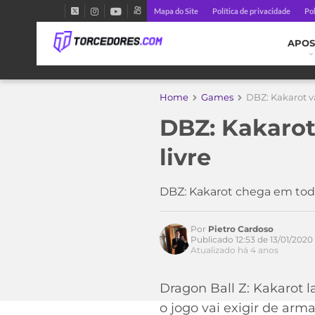
Mapa do Site
Política de privacidade
Pol
APOS
Home
Games
DBZ: Kakarot v
Acesse o perfil do autor
no Twitter
DBZ: Kakarot
livre
DBZ: Kakarot chega em todas
Por
Pietro Cardoso
Publicado 12:53 de 13/01/2020
Atualizado há 4 anos
Dragon Ball Z: Kakarot l
o jogo vai exigir de arm