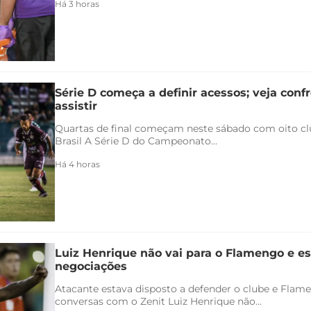
Há 3 horas
Série D começa a definir acessos; veja conf
assistir
Quartas de final começam neste sábado com oito clu
Brasil A Série D do Campeonato...
Há 4 horas
Luiz Henrique não vai para o Flamengo e es
negociações
Atacante estava disposto a defender o clube e Flam
conversas com o Zenit Luiz Henrique não...