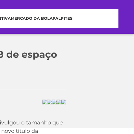
RTIVA
MERCADO DA BOLA
PALPITES
B de espaço
 divulgou o tamanho que
novo título da