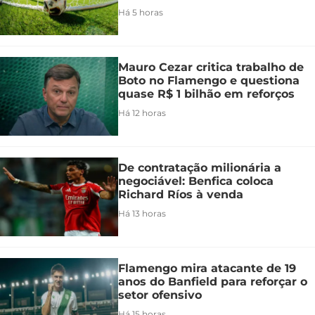
Há 5 horas
Mauro Cezar critica trabalho de
Boto no Flamengo e questiona
quase R$ 1 bilhão em reforços
Há 12 horas
De contratação milionária a
negociável: Benfica coloca
Richard Ríos à venda
Há 13 horas
Flamengo mira atacante de 19
anos do Banfield para reforçar o
setor ofensivo
Há 15 horas