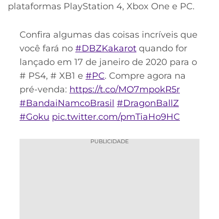
plataformas PlayStation 4, Xbox One e PC.
Confira algumas das coisas incríveis que
você fará no
#DBZKakarot
quando for
lançado em 17 de janeiro de 2020 para o
# PS4, # XB1 e
#PC
. Compre agora na
pré-venda:
https://t.co/MO7mpokR5r
#BandaiNamcoBrasil
#DragonBallZ
#Goku
pic.twitter.com/pmTiaHo9HC
PUBLICIDADE