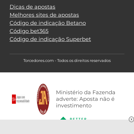
Dicas de apostas
Melhores sites de apostas
Código de indicação Betano
Código bet365
Código de indicação Superbet
Torcedores.com - Todos os direitos reservados
Ministério da Fazenda
adverte: Aposta não é
investimento
X