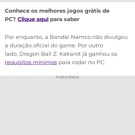
CASSINOS
ONLINE
LALIGA
Conhece os melhores jogos grátis de
2026
GRÊMIO
PC?
Clique aqui
para saber
ATLÉTICO
Por enquanto, a Bandai Namco não divulgou
MG
a duração oficial do game. Por outro
CRUZEIRO
lado, Dragon Ball Z: Kakarot já ganhou os
requisitos mínimos
para rodar no PC.
PUBLICIDADE