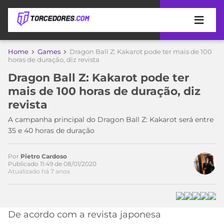
APOSTAS
Home
Games
Dragon Ball Z: Kakarot pode ter mais de 100
Acesse o perfil do autor
horas de duração, diz revista
ÚLTIMAS
DICAS
no Twitter
Dragon Ball Z: Kakarot pode ter
DE
mais de 100 horas de duração, diz
APOSTA
COPA
revista
DO
MUNDO
MELHORES
A campanha principal do Dragon Ball Z: Kakarot será entre
SITES
35 e 40 horas de duração
DE
TIMES
APOSTAS
Por
Pietro Cardoso
2026
Publicado 11:49 de 08/01/2020
Atualizado há 7 anos
CAMPEONATOS
MEU
TIME
CÓDIGO
MÍDIA
PROMOCIONAL
BRASILEIRÃO
ESPORTIVA
BETBOOM
PALMEIRAS
SÉRIE
De acordo com a revista japonesa
A