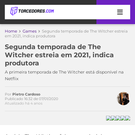
APOSTAS
Home
Games
Segunda temporada de The Witcher estreia
Acesse o perfil do autor
em 2021, indica produtora
ÚLTIMAS
DICAS
no Twitter
Segunda temporada de The
DE
Witcher estreia em 2021, indica
APOSTA
COPA
produtora
DO
MUNDO
MELHORES
A primeira temporada de The Witcher está disponível na
SITES
Netflix
DE
TIMES
APOSTAS
Por
Pietro Cardoso
2026
Publicado 16:32 de 07/01/2020
Atualizado há 4 anos
CAMPEONATOS
MEU
TIME
CÓDIGO
MÍDIA
PROMOCIONAL
BRASILEIRÃO
ESPORTIVA
BETBOOM
PALMEIRAS
SÉRIE
A