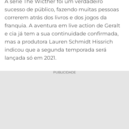
A série The Wicther foi um verdadeiro
MERCADO
CÓDIGO
CORINTHIANS
sucesso de público, fazendo muitas pessoas
DA
DE
LIBERTADORES
correrem atrás dos livros e dos jogos da
BOLA
INDICAÇÃO
SÃO
franquia. A aventura em live action de Geralt
BET365
PAULO
COPA
e cia já tem a sua continuidade confirmada,
PALPITES
DO
mas a produtora Lauren Schmidt Hissrich
CÓDIGO
BRASIL
SANTOS
indicou que a segunda temporada será
BETANO
lançada só em 2021.
PREMIER
FLAMENGO
MELHORES
LEAGUE
APPS
PUBLICIDADE
DE
FLUMINENSE
COPA
APOSTAS
SUL-
BOTAFOGO
AMERICANA
CASSINOS
ONLINE
VASCO
LIGA
DOS
MELHORES
CAMPEÕES
INTERNACIONAL