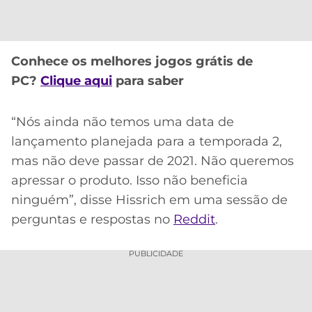
CASSINOS
ONLINE
LALIGA
2026
GRÊMIO
Conhece os melhores jogos grátis de
ATLÉTICO
PC?
Clique aqui
para saber
MG
“Nós ainda não temos uma data de
CRUZEIRO
lançamento planejada para a temporada 2,
mas não deve passar de 2021. Não queremos
apressar o produto. Isso não beneficia
ninguém”, disse Hissrich em uma sessão de
perguntas e respostas no
Reddit
.
PUBLICIDADE