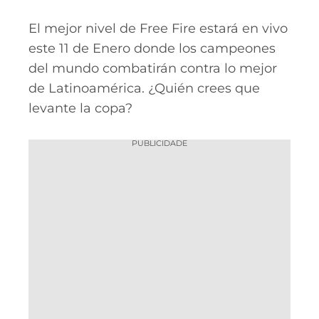
CASSINOS
ONLINE
LALIGA
El mejor nivel de Free Fire estará en vivo
2026
GRÊMIO
este 11 de Enero donde los campeones
del mundo combatirán contra lo mejor
ATLÉTICO
MG
de Latinoamérica. ¿Quién crees que
levante la copa?
CRUZEIRO
PUBLICIDADE