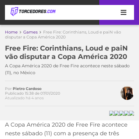
APOSTAS
Home
Games
Free Fire: Corinthians, Loud e paiN vão
Acesse o perfil do autor
disputar a Copa América 2020
ÚLTIMAS
DICAS
no Twitter
Free Fire: Corinthians, Loud e paiN
DE
vão disputar a Copa América 2020
APOSTA
COPA
A Copa América 2020 de Free Fire acontece neste sábado
DO
(11), no México
MUNDO
MELHORES
SITES
DE
Por
Pietro Cardoso
TIMES
Publicado 15:38 de 07/01/2020
APOSTAS
Atualizado há 4 anos
2026
CAMPEONATOS
MEU
TIME
CÓDIGO
A Copa América 2020 de Free Fire acontece
MÍDIA
PROMOCIONAL
BRASILEIRÃO
ESPORTIVA
BETBOOM
PALMEIRAS
SÉRIE
neste sábado (11) com a presença de três
A