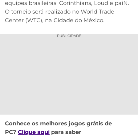
equipes brasileiras: Corinthians, Loud e paiN.
MERCADO
CÓDIGO
CORINTHIANS
O torneio será realizado no World Trade
DA
DE
LIBERTADORES
Center (WTC), na Cidade do México.
BOLA
INDICAÇÃO
SÃO
BET365
PAULO
COPA
PUBLICIDADE
PALPITES
DO
CÓDIGO
BRASIL
SANTOS
BETANO
PREMIER
FLAMENGO
MELHORES
LEAGUE
APPS
DE
FLUMINENSE
COPA
APOSTAS
SUL-
BOTAFOGO
AMERICANA
CASSINOS
ONLINE
VASCO
LIGA
Conhece os melhores jogos grátis de
DOS
MELHORES
CAMPEÕES
PC?
Clique aqui
para saber
INTERNACIONAL