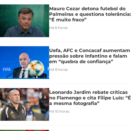
Mauro Cezar detona futebol do
Palmeiras e questiona tolerância:
“É muito fraco”
Há 6 horas
Uefa, AFC e Concacaf aumentam
pressão sobre Infantino e falam
em “quebra de confiança”
Há 9 horas
Leonardo Jardim rebate críticas
no Flamengo e cita Filipe Luís: “É
a mesma fotografia”
Há 10 horas