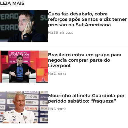
LEIA MAIS
Cuca faz desabafo, cobra
reforços após Santos e diz temer
pressão na Sul-Americana
Há 36 minutos
Brasileiro entra em grupo para
negocia comprar parte do
Liverpool
Há 2 horas
Mourinho alfineta Guardiola por
período sabático: “fraqueza”
Há 5 horas