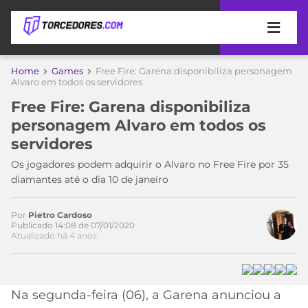
APOSTAS
Home
Games
Free Fire: Garena disponibiliza personagem
Acesse o perfil do autor
Alvaro em todos os servidores
ÚLTIMAS
DICAS
no Twitter
Free Fire: Garena disponibiliza
DE
personagem Alvaro em todos os
APOSTA
COPA
servidores
DO
MUNDO
MELHORES
Os jogadores podem adquirir o Alvaro no Free Fire por 35
SITES
diamantes até o dia 10 de janeiro
DE
TIMES
APOSTAS
Por
Pietro Cardoso
2026
Publicado 14:08 de 07/01/2020
Atualizado há 4 anos
CAMPEONATOS
MEU
TIME
CÓDIGO
MÍDIA
PROMOCIONAL
BRASILEIRÃO
ESPORTIVA
BETBOOM
PALMEIRAS
SÉRIE
Na segunda-feira (06), a Garena anunciou a
A