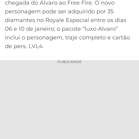
chegada do Alvaro ao Free Fire. O novo
MERCADO
CÓDIGO
CORINTHIANS
personagem pode ser adquirido por 35
DA
DE
LIBERTADORES
diamantes no Royale Especial entre os dias
BOLA
INDICAÇÃO
SÃO
06 e 10 de janeiro; o pacote “luxo Alvaro”
BET365
PAULO
COPA
inclui o personagem, traje completo e cartão
PALPITES
DO
de pers. LVL4.
CÓDIGO
BRASIL
SANTOS
BETANO
PUBLICIDADE
PREMIER
FLAMENGO
MELHORES
LEAGUE
APPS
DE
FLUMINENSE
COPA
APOSTAS
SUL-
BOTAFOGO
AMERICANA
CASSINOS
ONLINE
VASCO
LIGA
DOS
MELHORES
CAMPEÕES
INTERNACIONAL