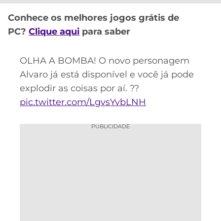
CASSINOS
ONLINE
LALIGA
Conhece os melhores jogos grátis de
2026
GRÊMIO
PC?
Clique aqui
para saber
ATLÉTICO
OLHA A BOMBA! O novo personagem
MG
Alvaro já está disponível e você já pode
CRUZEIRO
explodir as coisas por aí. ??
pic.twitter.com/LgvsYvbLNH
PUBLICIDADE