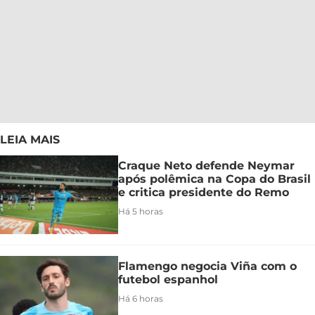
LEIA MAIS
Craque Neto defende Neymar
após polêmica na Copa do Brasil
e critica presidente do Remo
Há 5 horas
Flamengo negocia Viña com o
futebol espanhol
Há 6 horas