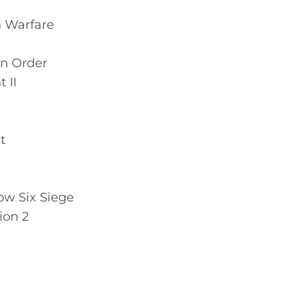
n Warfare
en Order
 II
t
ow Six Siege
on 2