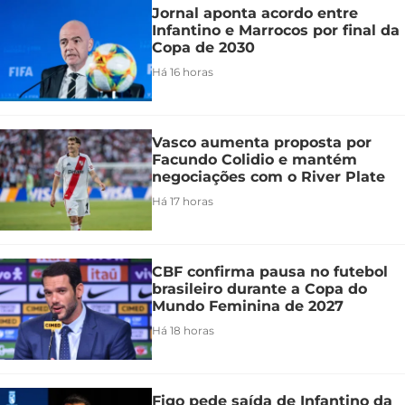
Jornal aponta acordo entre
Infantino e Marrocos por final da
Copa de 2030
Há 16 horas
Vasco aumenta proposta por
Facundo Colidio e mantém
negociações com o River Plate
Há 17 horas
CBF confirma pausa no futebol
brasileiro durante a Copa do
Mundo Feminina de 2027
Há 18 horas
Figo pede saída de Infantino da