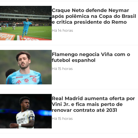
Craque Neto defende Neymar
após polêmica na Copa do Brasil
e critica presidente do Remo
Há 14 horas
Flamengo negocia Viña com o
futebol espanhol
Há 15 horas
Real Madrid aumenta oferta por
Vini Jr. e fica mais perto de
renovar contrato até 2031
Há 15 horas