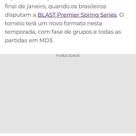
final de janeiro, quando os brasileiros
disputam a
BLAST Premier Spring Series
. O
torneio terá um novo formato nesta
temporada, com fase de grupos e todas as
partidas em MD3.
PUBLICIDADE