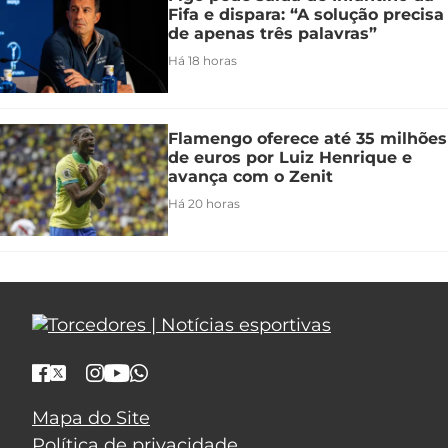
Fifa e dispara: “A solução precisa
de apenas três palavras”
Há 18 horas
Flamengo oferece até 35 milhões
de euros por Luiz Henrique e
avança com o Zenit
Há 20 horas
Mapa do Site
Política de privacidade