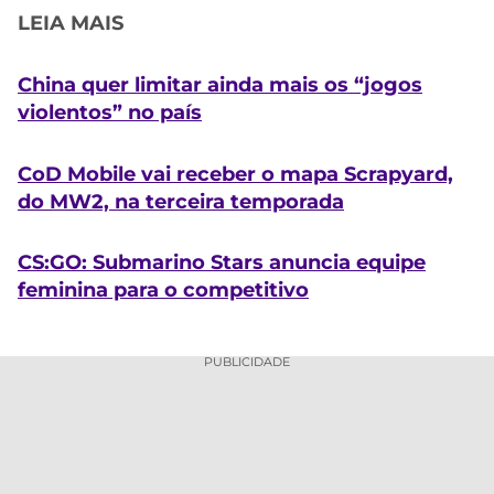
LEIA MAIS
China quer limitar ainda mais os “jogos
violentos” no país
CoD Mobile vai receber o mapa Scrapyard,
do MW2, na terceira temporada
CS:GO: Submarino Stars anuncia equipe
feminina para o competitivo
PUBLICIDADE