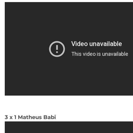
3 x 1 Matheus Babi